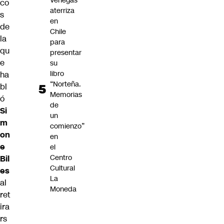
Venegas
co
aterriza
s
en
de
Chile
la
para
qu
presentar
e
su
libro
ha
“Norteña.
bl
Memorias
ó
de
Si
un
m
comienzo”
on
en
e
el
Centro
Bil
Cultural
es
La
al
Moneda
ret
ira
rs