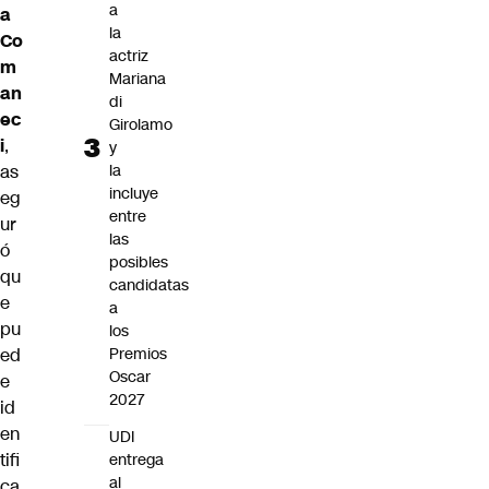
a
a
la
Co
actriz
m
Mariana
an
di
ec
Girolamo
i
,
y
as
la
incluye
eg
entre
ur
las
ó
posibles
qu
candidatas
e
a
pu
los
ed
Premios
Oscar
e
2027
id
en
UDI
tifi
entrega
al
ca