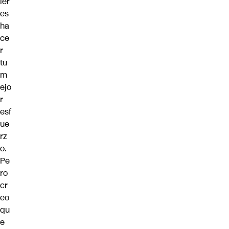
ier
es
ha
ce
r
tu
m
ejo
r
esf
ue
rz
o.
Pe
ro
cr
eo
qu
e