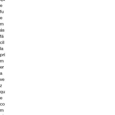
e
fu
e
m
ás
fá
cil
la
pri
m
er
a
ve
z
qu
e
co
m