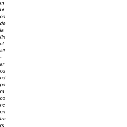
m
bi
én
de
la
fin
al
all
-
ar
ou
nd
pa
ra
co
nc
en
tra
rs