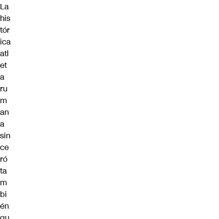
La
his
tór
ica
atl
et
a
ru
m
an
a
sin
ce
ró
ta
m
bi
én
qu