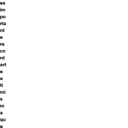
es
im
po
rta
nt
e
re
co
rd
art
e
a
ti
mi
s
m
a
qu
e