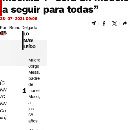
Futuro 360
a seguir para todas”
Opinión
28- 07- 2021 09:06
Por
Bruno Delgado
LO
MÁS
LEÍDO
Muere
Jorge
Messi,
padre
(C
de
NN
Lionel
/C
Messi,
a
NN
los
Ch
68
ile)
años
–