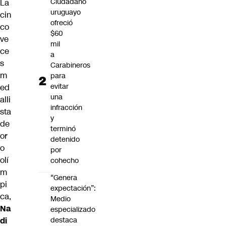
Ciudadano
La
uruguayo
cin
ofreció
co
$60
ve
mil
ce
a
s
Carabineros
m
para
evitar
ed
una
alli
infracción
sta
y
de
terminó
or
detenido
o
por
olí
cohecho
m
“Genera
pi
expectación”:
ca,
Medio
Na
especializado
di
destaca