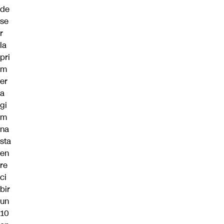
de
se
r
la
pri
m
er
a
gi
m
na
sta
en
re
ci
bir
un
10