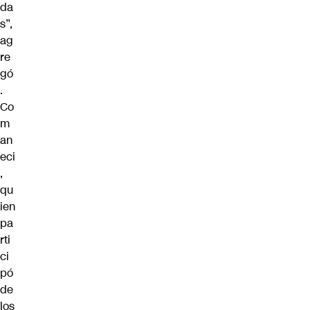
da
s”,
ag
re
gó
.
Co
m
an
eci
,
qu
ien
pa
rti
ci
pó
de
los