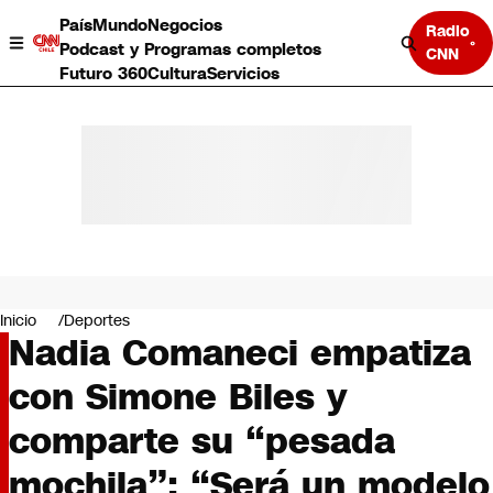
País
Mundo
Negocios
Radio
Podcast y Programas completos
CNN
Futuro 360
Cultura
Servicios
País
Mundo
Negocios
Inicio
Deportes
Nadia Comaneci empatiza
Deportes
Programas completos
con Simone Biles y
Cultura
Servicios
comparte su “pesada
Bits
CNN Data
mochila”: “Será un modelo
CNN tiempo