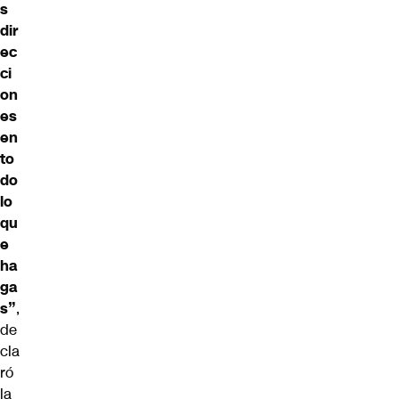
s
dir
ec
ci
on
es
en
to
do
lo
qu
e
ha
ga
s”
,
de
cla
ró
la