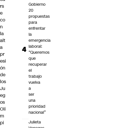
Gobierno
rs
20
e
propuestas
co
para
n
enfrentar
la
la
alt
emergencia
laboral:
a
“Queremos
pr
que
esi
recuperar
ón
el
de
trabajo
los
vuelva
Ju
a
ser
eg
una
os
prioridad
Olí
nacional”
m
Julieta
pi