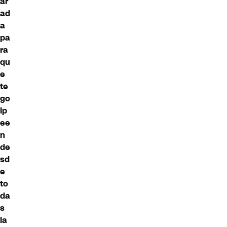
ar
ad
a
pa
ra
qu
e
te
go
lp
ee
n
de
sd
e
to
da
s
la