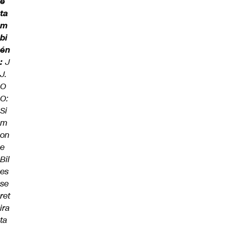
e
ta
m
bi
én
:
J
J.
O
O:
Si
m
on
e
Bil
es
se
ret
ira
ta