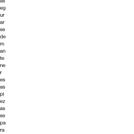
as
eg
ur
ar
se
de
m
an
te
ne
r
es
as
pi
ez
as
se
pa
ra