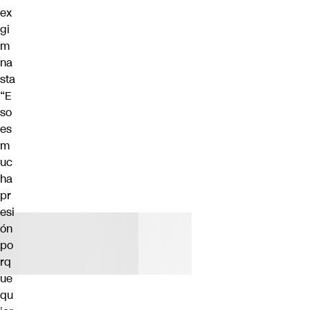
ex
gi
m
na
sta
“E
so
es
m
uc
ha
pr
esi
ón
po
rq
ue
qu