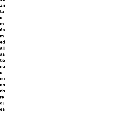
an
ta
s
m
ás
m
ed
all
as
tie
ne
s
cu
an
do
re
gr
es