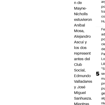
ar
n de
po
Mayne-
tr
Nicholls
c
estuvieron
H
Aníbal
F
Mosa,
ad
Alejandro
po
Ascuí y
ci
los dos
de
represent
P
antes del
Lo
Li
Club
"S
Social,
se
Edmundo
ma
Valladares
pr
y José
p
Miguel
ge
Sanhueza.
al
ni
Mientras