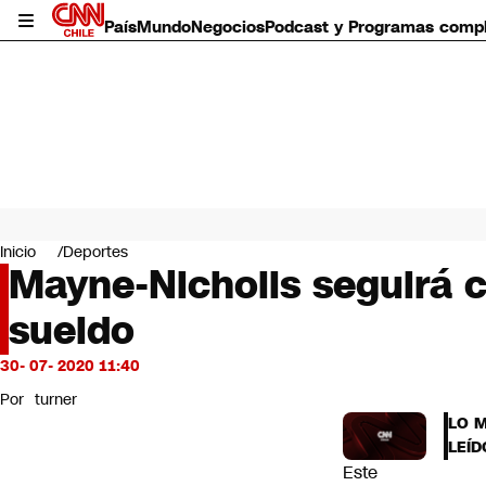
País
Mundo
Negocios
Podcast y Programas comp
País
Mundo
Inicio
Deportes
Negocios
Mayne-Nicholls seguirá c
Deportes
sueldo
Programas completos
Cultura
Servicios
30- 07- 2020 11:40
Bits
Por
turner
CNN Data
LO 
CNN tiempo
LEÍD
Futuro 360
Este
Opinión