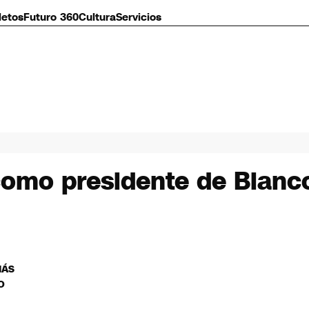
letos
Futuro 360
Cultura
Servicios
omo presidente de Blanco
MÁS
O