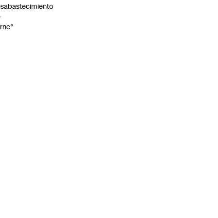
sabastecimiento
e
rne"