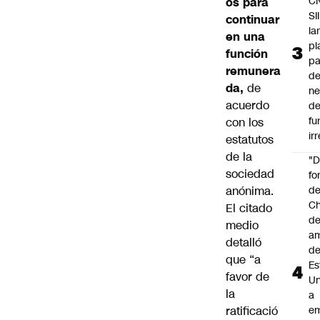
C
os para
SII
continuar
la
en una
pl
función
pa
remunera
de
da,
de
ne
acuerdo
d
fu
con los
ir
estatutos
de la
"
sociedad
fo
anónima.
de
Ch
El citado
de
medio
a
detalló
d
que “a
Es
favor de
Un
la
a
ratificació
e