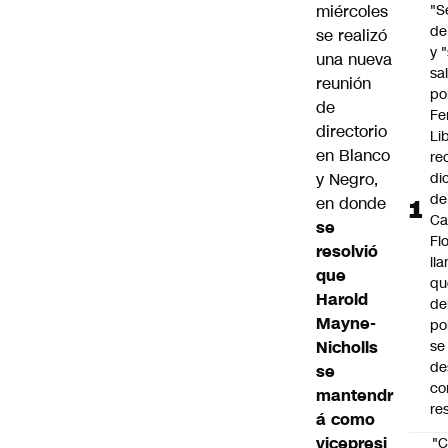
miércoles
"S
de
se realizó
y 
una nueva
sal
reunión
po
de
Fe
directorio
Li
en Blanco
re
y Negro,
di
de
en donde
Ca
se
Fl
resolvió
ll
que
qu
Harold
de
Mayne-
po
Nicholls
se
de
se
co
mantendr
re
á como
vicepresi
"C