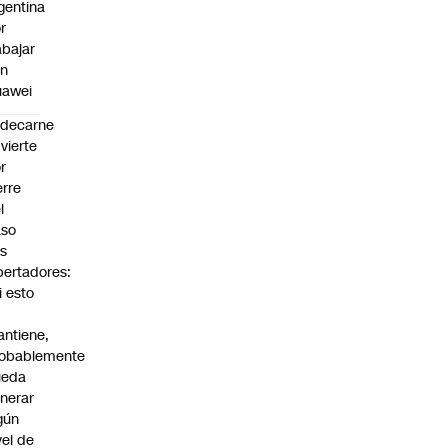
gentina
r
abajar
on
uawei
edecarne
vierte
r
erre
l
aso
s
bertadores:
i esto
ntiene,
obablemente
ueda
nerar
gún
vel de