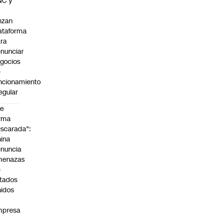
NC y
nzan
ataforma
ra
nunciar
gocios
e
ncionamiento
regular
De
rma
scarada":
ina
nuncia
menazas
e
tados
idos
mpresa