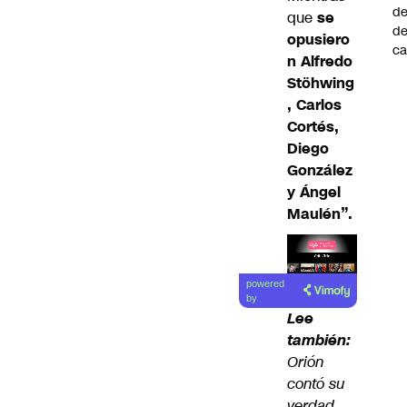
de
que
se
d
opusiero
ca
n Alfredo
Stöhwing
, Carlos
Cortés,
Diego
González
y Ángel
Maulén”.
Lea el
powered
artículo
by
Lee
también:
Orión
contó su
verdad