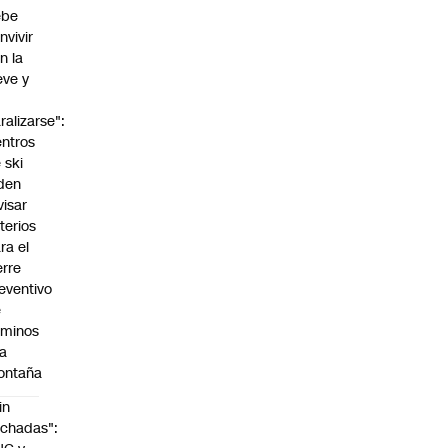
ebe
nvivir
n la
eve y
o
ralizarse":
ntros
 ski
den
visar
iterios
ra el
erre
eventivo
e
aminos
la
ontaña
in
chadas":