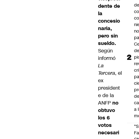
d
dente de
co
la
co
concesio
ni
naria,
n
pero sin
pa
sueldo.
Ce
Según
de
pi
informó
re
La
cr
Tercera
, el
pa
ex
ci
president
pr
e de la
d
ANFP
no
c
a 
obtuvo
m
los 6
votos
"S
necesari
Fa