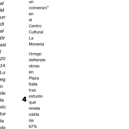
un
al
comienzo”
M
en
un
el
di
Centro
al
Cultural
Br
La
Moneda
asi
l
Orrego
20
defiende
14.
obras
Lu
en
Plaza
eg
Italia
o
tras
de
estudio
la
que
vic
revela
tor
caída
ia
de
67%
de