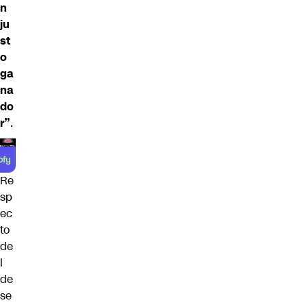
n
ju
st
o
ga
na
do
r”
.
Re
sp
ec
to
de
l
de
se