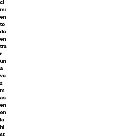
ci
mi
en
to
de
en
tra
r
un
a
ve
z
m
ás
en
en
la
hi
st