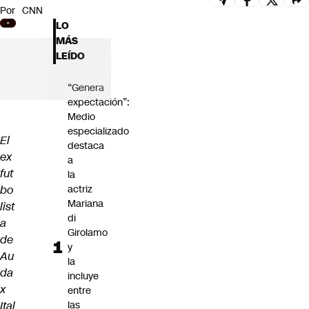
Por
CNN
Futuro 360
LO
Opinión
MÁS
LEÍDO
“Genera
expectación”:
Medio
especializado
El
destaca
ex
a
fut
la
bo
actriz
Mariana
list
di
a
Girolamo
de
y
Au
la
da
incluye
x
entre
Ital
las