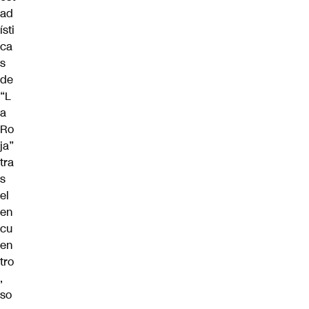
ad
ísti
ca
s
de
“L
a
Ro
ja”
tra
s
el
en
cu
en
tro
,
so