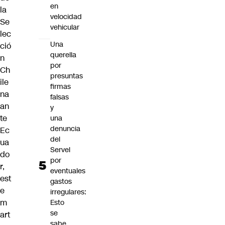
en
la
velocidad
Se
vehicular
lec
Una
ció
querella
n
por
Ch
presuntas
ile
firmas
na
falsas
an
y
te
una
denuncia
Ec
del
ua
Servel
do
por
r
,
eventuales
est
gastos
e
irregulares:
m
Esto
se
art
sabe