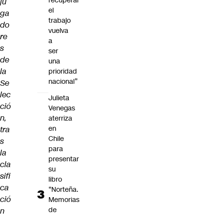
recuperar
ju
el
ga
trabajo
do
vuelva
re
a
s
ser
de
una
la
prioridad
nacional”
Se
lec
Julieta
ció
Venegas
n,
aterriza
en
tra
Chile
s
para
la
presentar
cla
su
sifi
libro
ca
“Norteña.
ció
Memorias
de
n