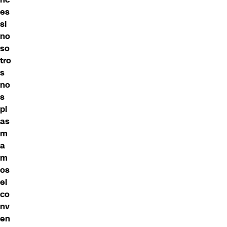
es
si
no
so
tro
s
no
s
pl
as
m
a
m
os
el
co
nv
en