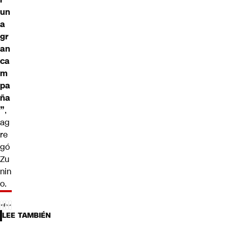
un
a
gr
an
ca
m
pa
ña
”
,
ag
re
gó
Zu
nin
o.
LEE TAMBIÉN