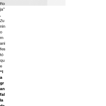
Ro
ja”
,
Zu
nin
o
m
ani
fes
tó
qu
e
“l
a
gr
an
fal
la
de