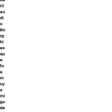
Cl
au
di
o
Bo
rg
hi
es
qu
e
fu
e
m
uy
a
mi
go
de