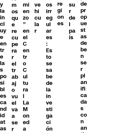
re
de
y
mi
ve
os
su
m
gi
pr
la
en
hi
irr
r
os
on
op
in
zo
cu
eg
de
qu
es
ue
cl
”
la
ul
l
e
st
uy
en
r
ar
pa
re
as
e
el
es
ís
cu
de
en
C
:
pe
be
tr
en
Es
ra
n
e
tr
to
r
se
la
o
se
el
r
s
C
sa
tr
pl
po
ul
be
ab
an
si
tu
de
aj
ifi
bl
ra
la
o
ca
es
l
in
vu
da
ca
La
ve
el
s
nd
M
sti
va
co
id
on
ga
a
n
at
ed
ci
se
an
as
a
ón
r