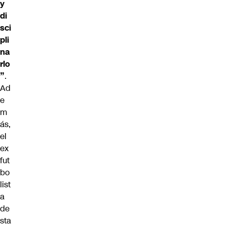
y
di
sci
pli
na
rlo
”
.
Ad
e
m
ás,
el
ex
fut
bo
list
a
de
sta