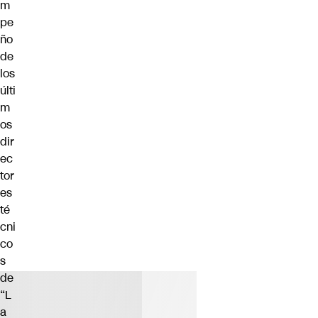
m
pe
ño
de
los
últi
m
os
dir
ec
tor
es
té
cni
co
s
de
“L
a