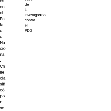
es
de
en
la
el
investigación
Es
contra
ta
el
di
PDG
o
Na
cio
nal
,
Ch
ile
cla
sifi
có
po
r
se