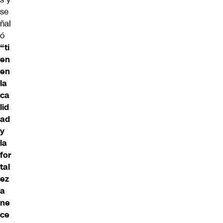
se
ñal
ó
“ti
en
en
la
ca
lid
ad
y
la
for
tal
ez
a
ne
ce