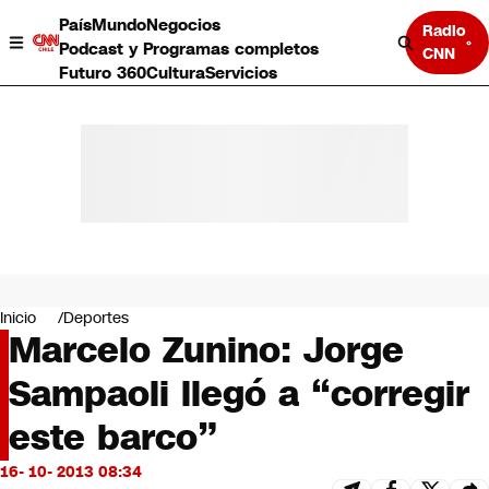
País
Mundo
Negocios
Radio
Podcast y Programas completos
CNN
Futuro 360
Cultura
Servicios
País
Mundo
Negocios
Inicio
Deportes
Marcelo Zunino: Jorge
Deportes
Programas completos
Sampaoli llegó a “corregir
Cultura
Servicios
este barco”
Bits
CNN Data
16- 10- 2013 08:34
CNN tiempo