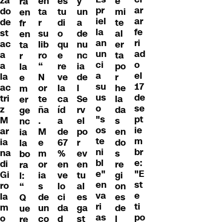
za
en
es
y
e
ra
pr
ar
do
ta
tu
un
mi
en
iel
ar
de
r
di
a
te
fr
la
fe
st
su
o
de
al
en
an
ri
ac
lib
qu
nu
er
ta
un
ad
a
ro
e
nc
ta
r
ci
o
a
“
re
ia
po
la
a
el
la
N
ve
de
r
e
su
17
ac
or
la
l
he
m
us
de
tri
te
ca
Se
la
er
o
se
z
ña
íd
rv
da
ge
"s
pt
M
.
a
el
s
nc
os
ie
ar
M
de
po
en
ia
te
m
ia
e
67
r
do
la
ni
br
na
m
%
ev
s
bo
bl
e:
di
or
en
en
re
ra
e"
"E
Gi
ia
ve
tu
gi
l:
en
st
ro
s
lo
al
on
“
va
e
la
de
ci
es
es
Q
ri
ti
m
un
da
ga
de
ue
as
po
o
co
d
st
l
re