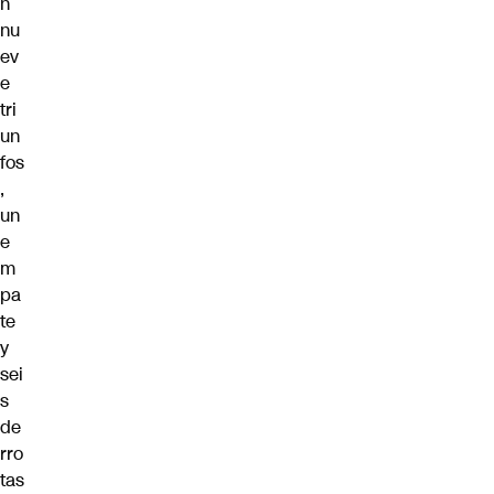
n
nu
ev
e
tri
un
fos
,
un
e
m
pa
te
y
sei
s
de
rro
tas