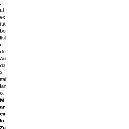
.
El
ex
fut
bo
list
a
de
Au
da
x
Ital
ian
o,
M
ar
ce
lo
Zu