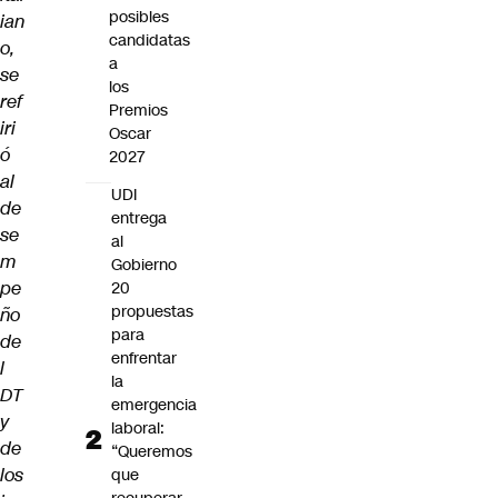
posibles
ian
candidatas
o,
a
se
los
ref
Premios
iri
Oscar
ó
2027
al
UDI
de
entrega
se
al
m
Gobierno
pe
20
propuestas
ño
para
de
enfrentar
l
la
DT
emergencia
y
laboral:
de
“Queremos
los
que