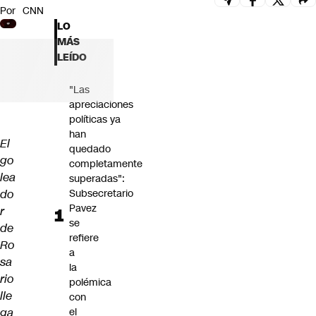
Por
CNN
Futuro 360
LO
Opinión
MÁS
LEÍDO
"Las
apreciaciones
políticas ya
han
El
quedado
go
completamente
lea
superadas":
do
Subsecretario
Pavez
r
se
de
refiere
Ro
a
sa
la
rio
polémica
lle
con
ga
el