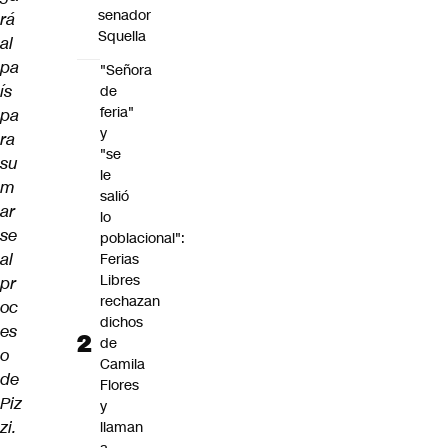
senador
rá
Squella
al
pa
"Señora
ís
de
feria"
pa
y
ra
"se
su
le
m
salió
ar
lo
se
poblacional":
al
Ferias
Libres
pr
rechazan
oc
dichos
es
de
o
Camila
de
Flores
Piz
y
zi.
llaman