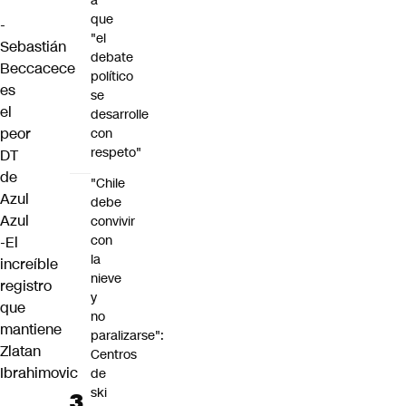
a
que
-
"el
Sebastián
debate
Beccacece
político
es
se
el
desarrolle
peor
con
respeto"
DT
de
"Chile
Azul
debe
Azul
convivir
con
-El
la
increíble
nieve
registro
y
que
no
mantiene
paralizarse":
Zlatan
Centros
Ibrahimovic
de
ski