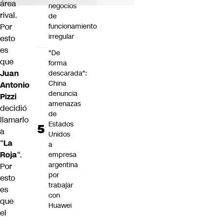
área
negocios
rival.
de
funcionamiento
Por
irregular
esto
es
"De
que
forma
Juan
descarada":
China
Antonio
denuncia
Pizzi
amenazas
decidió
de
llamarlo
Estados
a
Unidos
“
La
a
Roja
“.
empresa
argentina
Por
por
esto
trabajar
es
con
que
Huawei
el