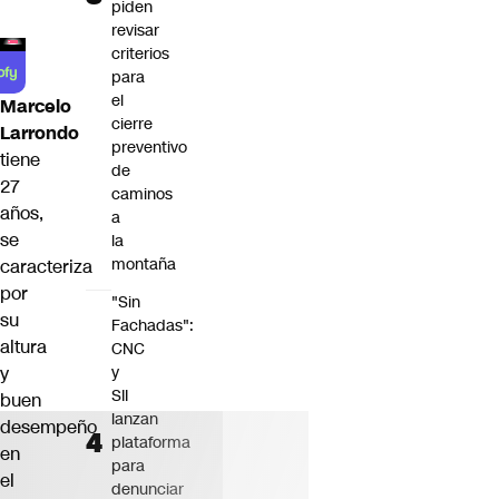
piden
revisar
criterios
para
el
Marcelo
cierre
Larrondo
preventivo
tiene
de
27
caminos
años,
a
se
la
montaña
caracteriza
por
"Sin
su
Fachadas":
altura
CNC
y
y
SII
buen
lanzan
desempeño
plataforma
en
para
el
denunciar