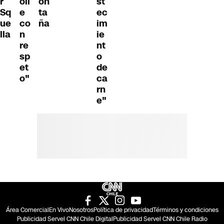
r
oll
on
st
Sq
e
ta
ec
ue
co
ña
im
lla
n
ie
re
nt
sp
o
et
de
o"
ca
rn
e"
Área Comercial
En Vivo
Nosotros
Política de privacidad
Términos y condiciones
Publicidad Servel CNN Chile Digital
Publicidad Servel CNN Chile Radio