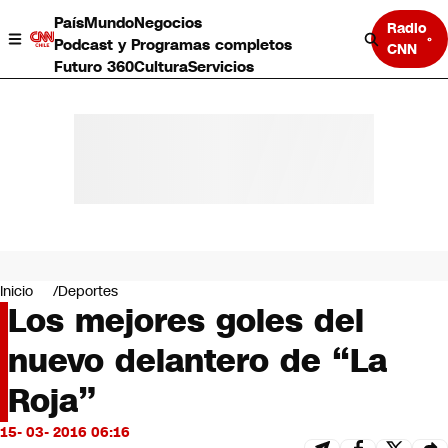
País
Mundo
Negocios
Radio
Podcast y Programas completos
CNN
Futuro 360
Cultura
Servicios
País
Mundo
Negocios
Inicio
Deportes
Los mejores goles del
Deportes
Programas completos
nuevo delantero de “La
Cultura
Servicios
Roja”
Bits
CNN Data
15- 03- 2016 06:16
CNN tiempo