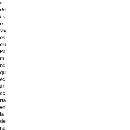
a
de
Le
o
Val
en
cia
Pa
ra
no
qu
ed
ar
co
rta
en
la
de
nu