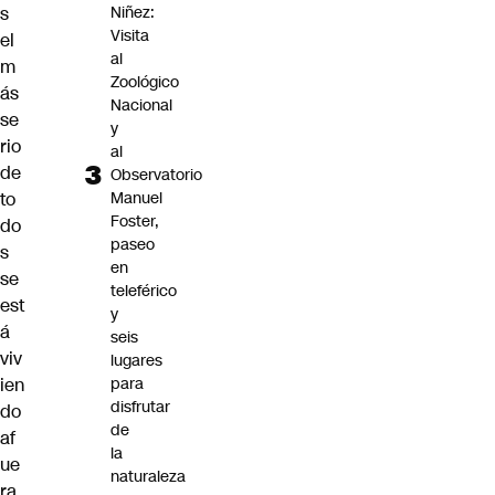
s
Niñez:
Visita
el
al
m
Zoológico
ás
Nacional
se
y
rio
al
de
Observatorio
to
Manuel
Foster,
do
paseo
s
en
se
teleférico
est
y
á
seis
viv
lugares
ien
para
disfrutar
do
de
af
la
ue
naturaleza
ra