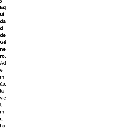
y
Eq
ui
da
d
de
Gé
ne
ro.
Ad
e
m
ás,
la
víc
ti
m
a
ha