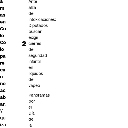
a
Ante
alza
m
de
as
intoxicaciones:
en
Diputados
Co
buscan
lo
exigir
Co
cierres
lo
de
seguridad
pa
infantil
re
en
ce
líquidos
n
de
no
vapeo
ac
Panoramas
ab
por
ar
.
el
Y
Día
qu
de
izá
la