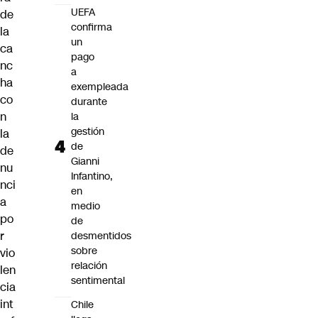
UEFA
de
confirma
la
un
ca
pago
nc
a
ha
exempleada
co
durante
n
la
gestión
la
de
de
Gianni
nu
Infantino,
nci
en
a
medio
po
de
r
desmentidos
sobre
vio
relación
len
sentimental
cia
int
Chile