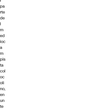
r
pa
rte
de
l
m
ed
ioc
a
m
pis
ta
col
oc
oli
no,
en
un
te