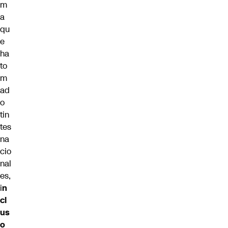
m
a
qu
e
ha
to
m
ad
o
tin
tes
na
cio
nal
es,
i
n
cl
us
o