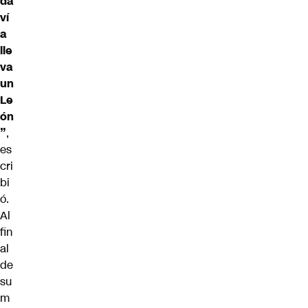
da
ví
a
lle
va
un
Le
ón
”
,
es
cri
bi
ó.
Al
fin
al
de
su
m