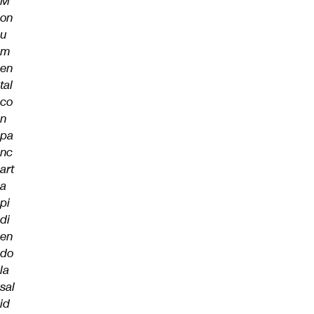
M
on
u
m
en
tal
co
n
pa
nc
art
a
pi
di
en
do
la
sal
id