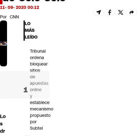
Futuro 360
11- 09- 2020 00:12
Opinión
Por
CNN
LO
MÁS
LEÍDO
Tribunal
ordena
bloquear
sitios
de
apuestas
online
y
establece
mecanismo
propuesto
Lo
por
s
Subtel
dr