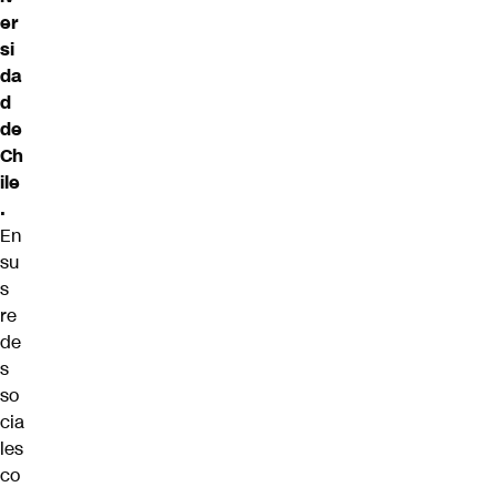
er
si
da
d
de
Ch
ile
.
En
su
s
re
de
s
so
cia
les
co