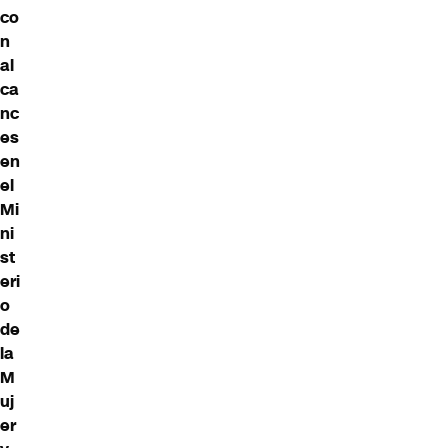
co
n
al
ca
nc
es
en
el
Mi
ni
st
eri
o
de
la
M
uj
er