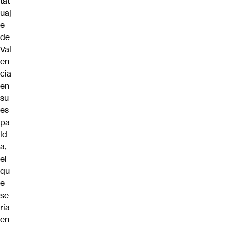
tat
uaj
e
de
Val
en
cia
en
su
es
pa
ld
a,
el
qu
e
se
ría
en