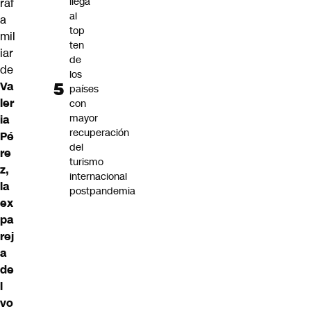
llega
raf
al
a
top
mil
ten
iar
de
de
los
Va
países
ler
con
mayor
ia
recuperación
Pé
del
re
turismo
z,
internacional
la
postpandemia
ex
pa
rej
a
de
l
vo