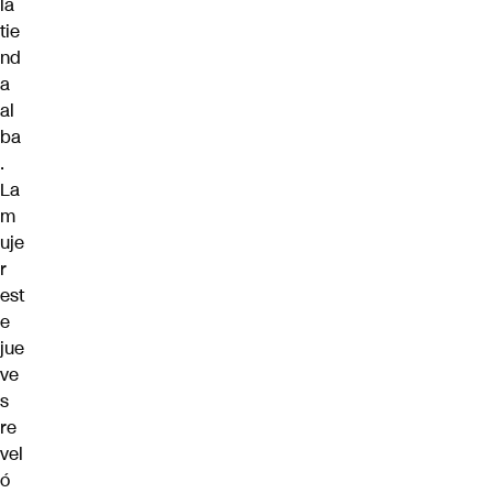
la
tie
nd
a
al
ba
.
La
m
uje
r
est
e
jue
ve
s
re
vel
ó