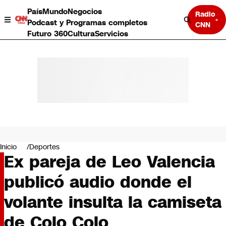
País
Mundo
Negocios
Radio
Podcast y Programas completos
CNN
Futuro 360
Cultura
Servicios
País
Mundo
Negocios
Inicio
Deportes
Ex pareja de Leo Valencia
Deportes
Programas completos
publicó audio donde el
Cultura
Servicios
volante insulta la camiseta
Bits
CNN Data
de Colo Colo
CNN tiempo