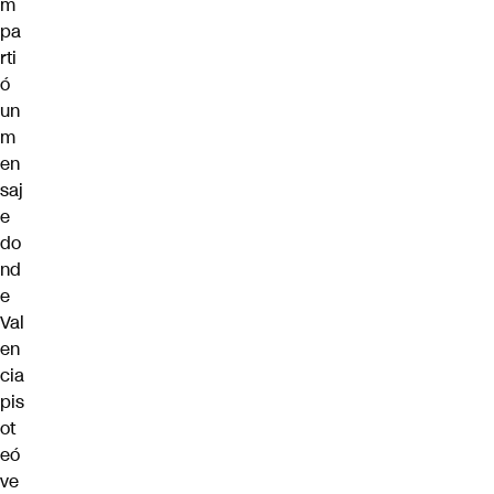
m
pa
rti
ó
un
m
en
saj
e
do
nd
e
Val
en
cia
pis
ot
eó
ve