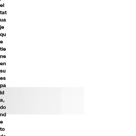
el
tat
ua
je
qu
e
tie
ne
en
su
es
pa
ld
a,
do
nd
e
to