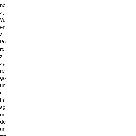
nci
a,
Val
eri
a
Pé
re
z
ag
re
gó
un
a
im
ag
en
de
un