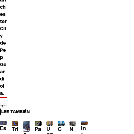
ch
es
ter
Cit
y
de
Pe
p
Gu
ar
di
ol
a
.
LEE TAMBIÉN
Es
In
U
Tri
Pa
C
N