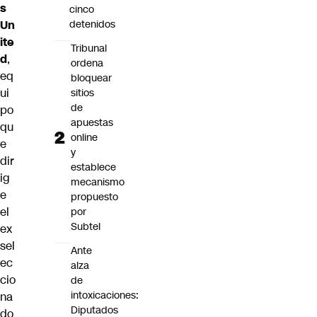
s
cinco
Un
detenidos
ite
Tribunal
d
,
ordena
eq
bloquear
ui
sitios
de
po
apuestas
qu
online
e
y
dir
establece
ig
mecanismo
e
propuesto
el
por
Subtel
ex
sel
Ante
ec
alza
cio
de
intoxicaciones:
na
Diputados
do