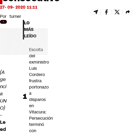
Futuro 360
27- 09- 2020 11:11
Opinión
Por
turner
LO
MÁS
LEÍDO
Escolta
del
exministro
Luis
(A
Cordero
ge
frustra
nci
portonazo
a
a
disparos
UN
en
O)
Vitacura:
–
Persecución
Le
terminó
ed
con