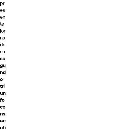
pr
es
en
te
jor
na
da
su
se
gu
nd
o
tri
un
fo
co
ns
ec
uti