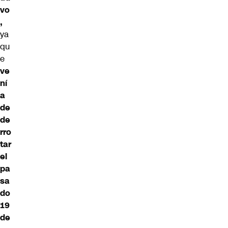
vo
,
ya
qu
e
ve
ní
a
de
de
rro
tar
el
pa
sa
do
19
de