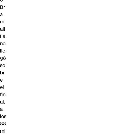
Br
a
m
all
La
ne
lle
gó
so
br
e
el
fin
al,
a
los
88
mi