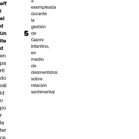
a
eff
exempleada
i
durante
el
la
d
gestión
Un
de
Gianni
ite
Infantino,
d
en
en
medio
pa
de
rti
desmentidos
do
sobre
vál
relación
sentimental
id
o
po
r
la
ter
ce