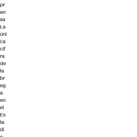
pr
en
sa
La
úni
ca
cif
ra
de
la
br
eg
a
en
el
Es
ta
di
o