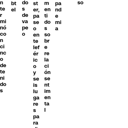
do
n
so
m
bt
st
pa
s
te
en
el
er,
nd
de
r
ti
pa
e
va
mi
do
se
mi
pe
nó
s
o
a
o
co
so
en
n
br
te
ci
e
lef
nc
re
ér
o
la
ic
de
ci
o
te
ón
y
ni
se
se
do
nt
is
s
im
lu
en
ga
ta
re
l
s
pa
ra