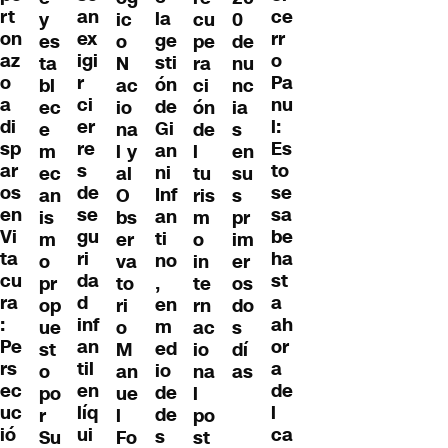
an
rt
ce
la
y
ic
cu
0
ex
on
rr
ge
es
o
pe
de
igi
az
o
sti
ta
N
ra
nu
r
o
Pa
ón
bl
ac
ci
nc
ci
a
nu
de
ec
io
ón
ia
er
di
l:
Gi
e
na
de
s
re
sp
Es
an
m
l y
l
en
s
ar
to
ni
ec
al
tu
su
de
os
se
Inf
an
O
ris
s
se
en
sa
an
is
bs
m
pr
gu
Vi
be
ti
m
er
o
im
ri
ta
ha
no
o
va
in
er
da
cu
st
,
pr
to
te
os
d
ra
a
en
op
ri
rn
do
inf
:
ah
m
ue
o
ac
s
an
Pe
or
ed
st
M
io
dí
til
rs
a
io
o
an
na
as
en
ec
de
de
po
ue
l
líq
uc
l
de
r
l
po
ui
ió
ca
s
Su
Fo
st