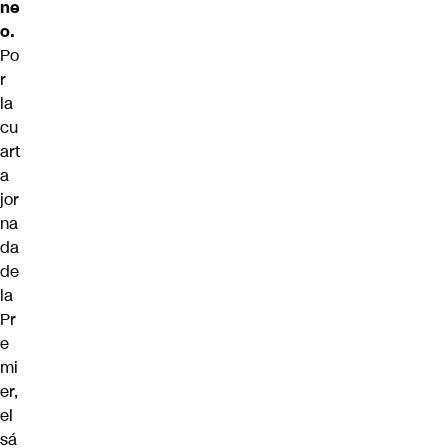
ne
o.
Po
r
la
cu
art
a
jor
na
da
de
la
Pr
e
mi
er,
el
sá