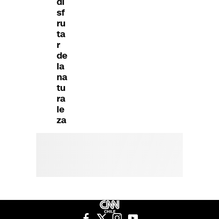
di
sf
ru
ta
r
de
la
na
tu
ra
le
za