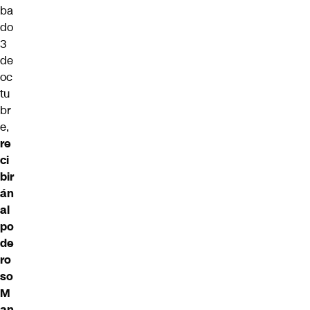
ba
do
3
de
oc
tu
br
e,
re
ci
bir
án
al
po
de
ro
so
M
an