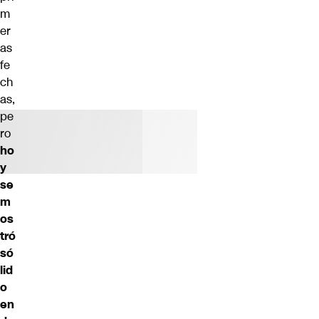
m
er
as
fe
ch
as,
pe
ro
ho
y
se
m
os
tró
só
lid
o
en