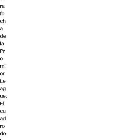
ra
fe
ch
a
de
la
Pr
e
mi
er
Le
ag
ue.
El
cu
ad
ro
de