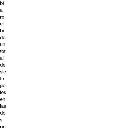
bí
a
re
ci
bi
do
un
tot
al
de
sie
te
go
les
en
las
do
s
pri