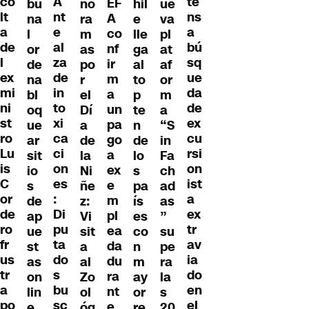
A
co
te
EF
bu
no
hil
ue
nt
lt
ns
A
na
ra
e
va
e
a
a
co
l
m
lle
pl
al
de
bú
nf
or
as
ga
at
za
l
sq
ir
de
po
al
af
de
ex
ue
m
na
r
to
or
in
mi
da
a
bl
el
p
m
to
ni
de
un
oq
Dí
te
a
xi
st
ex
pa
ue
a
n
“S
ca
ro
cu
go
ar
de
de
in
ci
Lu
rsi
a
sit
la
lo
Fa
on
is
on
ex
io
Ni
s
ch
es
C
ist
e
s
ñe
pa
ad
:
or
a
m
de
z:
ís
as
Di
de
ex
pl
ap
Vi
es
”
pu
ro
tr
ea
ue
sit
co
su
ta
fr
av
da
st
a
n
pe
do
us
ia
du
as
al
m
ra
s
tr
do
ra
on
Zo
ay
la
bu
a
en
nt
lin
ol
or
s
sc
po
el
e
e
óg
re
20