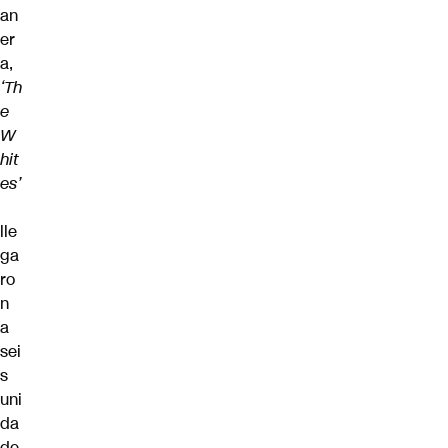
an
er
a,
‘Th
e
W
hit
es’
lle
ga
ro
n
a
sei
s
uni
da
de