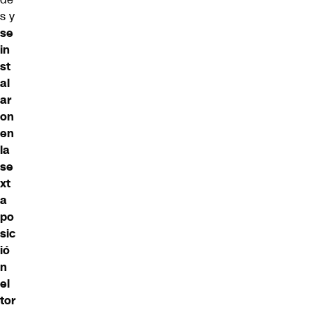
s y
se
in
st
al
ar
on
en
la
se
xt
a
po
sic
ió
n
el
tor