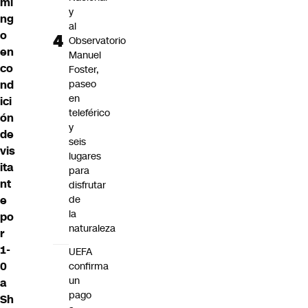
mi
y
ng
al
o
Observatorio
en
Manuel
co
Foster,
nd
paseo
en
ici
teleférico
ón
y
de
seis
vis
lugares
ita
para
nt
disfrutar
e
de
la
po
naturaleza
r
1-
UEFA
0
confirma
un
a
pago
Sh