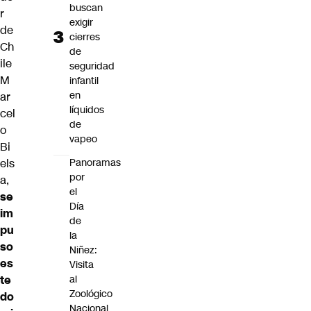
buscan
r
exigir
de
cierres
Ch
de
ile
seguridad
M
infantil
en
ar
líquidos
cel
de
o
vapeo
Bi
els
Panoramas
por
a,
el
se
Día
im
de
pu
la
so
Niñez:
es
Visita
te
al
Zoológico
do
Nacional