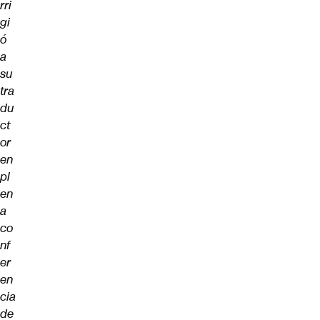
rri
gi
ó
a
su
tra
du
ct
or
en
pl
en
a
co
nf
er
en
cia
de