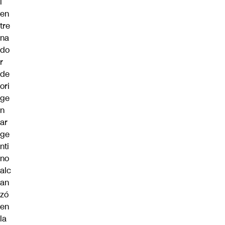
l
en
tre
na
do
r
de
ori
ge
n
ar
ge
nti
no
alc
an
zó
en
la