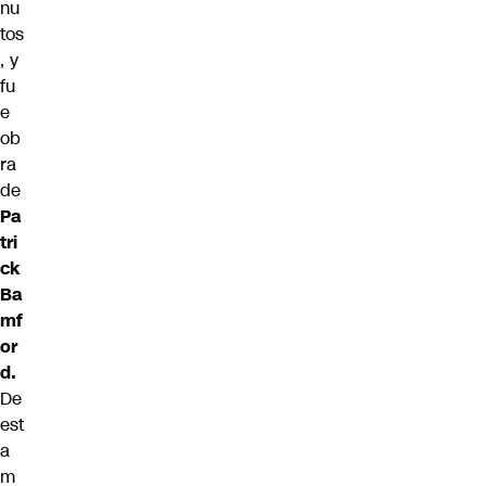
nu
tos
, y
fu
e
ob
ra
de
Pa
tri
ck
Ba
mf
or
d.
De
est
a
m