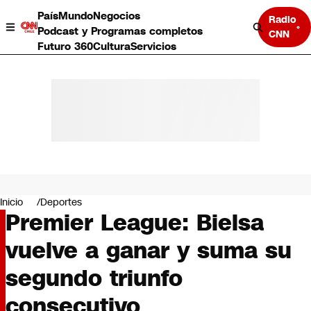
País
Mundo
Negocios
Radio
Podcast y Programas completos
CNN
Futuro 360
Cultura
Servicios
País
Mundo
Negocios
Inicio
Deportes
Premier League: Bielsa
Deportes
Programas completos
vuelve a ganar y suma su
Cultura
Servicios
segundo triunfo
Bits
CNN Data
consecutivo
CNN tiempo