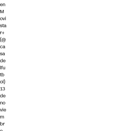
en
M
ovi
sta
r+
(@
ca
sa
de
lfu
tb
ol)
13
de
no
vie
m
br
e