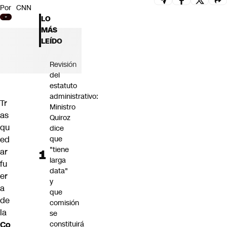
Por
CNN
Futuro 360
LO
Opinión
MÁS
LEÍDO
Revisión
del
estatuto
administrativo:
Tr
Ministro
as
Quiroz
qu
dice
ed
que
"tiene
ar
larga
fu
data"
er
y
a
que
de
comisión
la
se
Co
constituirá