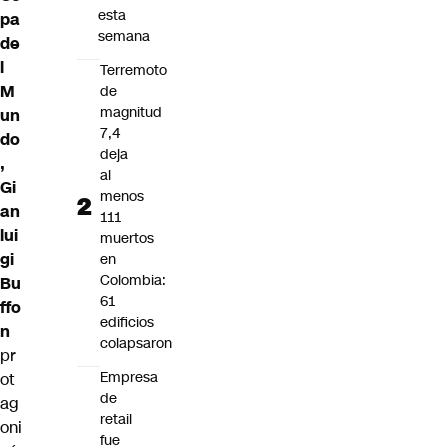
esta
pa
semana
de
l
Terremoto
M
de
magnitud
un
7,4
do
deja
,
al
Gi
menos
an
111
lui
muertos
gi
en
Colombia:
Bu
61
ffo
edificios
n
colapsaron
pr
Empresa
ot
de
ag
retail
oni
fue