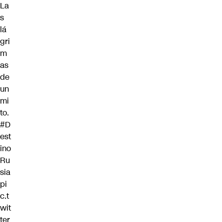
La
s
lá
gri
m
as
de
un
mi
to.
#D
est
ino
Ru
sia
pi
c.t
wit
ter