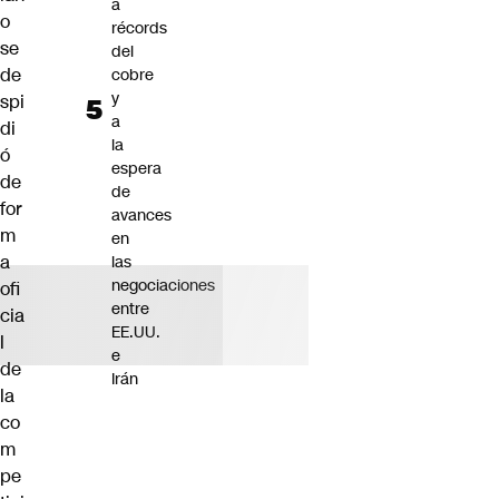
a
o
récords
se
del
de
cobre
y
spi
a
di
la
ó
espera
de
de
for
avances
m
en
a
las
negociaciones
ofi
entre
cia
EE.UU.
l
e
de
Irán
la
co
m
pe