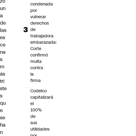
zó
condenada
un
por
a
vulnerar
de
derechos
de
las
trabajadora
es
embarazada:
ce
Corte
na
confirmó
s
multa
m
contra
ás
la
firma
tri
ste
Codelco
s
capitalizará
qu
el
e
100%
de
se
sus
ha
utilidades
n
por