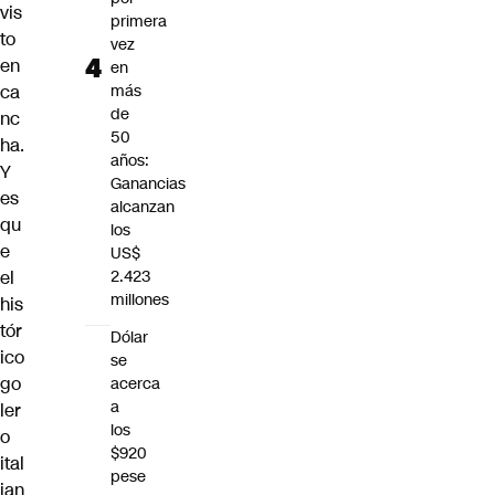
vis
primera
to
vez
en
en
ca
más
de
nc
50
ha.
años:
Y
Ganancias
es
alcanzan
qu
los
e
US$
el
2.423
millones
his
tór
Dólar
ico
se
go
acerca
a
ler
los
o
$920
ital
pese
ian