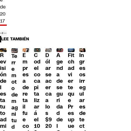
de
20
17
LEE TAMBIÉN
R
E
C
D
A
Fit
In
Te
ev
m
od
ól
ge
ch
gr
rr
isi
pr
el
ar
nd
ad
es
e
ón
es
co
se
a
vi
os
m
de
a
ca
ac
de
er
irr
ot
l
de
pi
er
se
te
eg
o
es
re
ta
ca
gu
qu
ul
de
ta
ta
liz
a
ri
e
ar
m
tu
il
ar
lo
da
Pr
es
ag
to
fu
á
s
d
es
de
ni
ad
e
el
$9
de
up
te
tu
mi
co
10
20
l
ue
ct
d