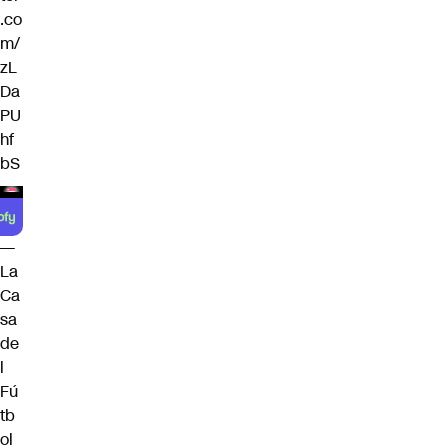
.co
m/
zL
Da
PU
hf
bS
—
La
Ca
sa
de
l
Fú
tb
ol