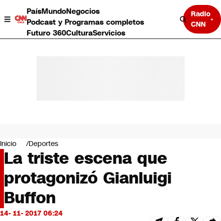
País
Mundo
Negocios
Radio
Podcast y Programas completos
CNN
Futuro 360
Cultura
Servicios
País
Mundo
Negocios
Inicio
Deportes
La triste escena que
Deportes
Programas completos
protagonizó Gianluigi
Cultura
Servicios
Buffon
Bits
CNN Data
14- 11- 2017 06:24
CNN tiempo