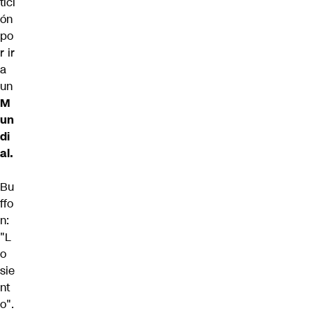
tici
ón
po
r ir
a
un
M
un
di
al.
Bu
ffo
n:
"L
o
sie
nt
o".