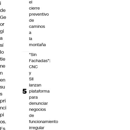
el
i
cierre
de
preventivo
Ge
de
or
caminos
gi
a
a
la
sí
montaña
lo
"Sin
tie
Fachadas":
ne
CNC
n
y
SII
en
lanzan
su
plataforma
s
para
pri
denunciar
nci
negocios
pi
de
os.
funcionamiento
irregular
Es