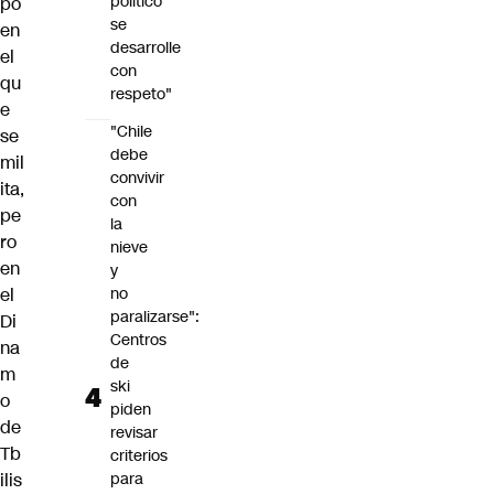
político
po
se
en
desarrolle
el
con
qu
respeto"
e
"Chile
se
debe
mil
convivir
ita,
con
pe
la
ro
nieve
en
y
el
no
paralizarse":
Di
Centros
na
de
m
ski
o
piden
de
revisar
Tb
criterios
ilis
para