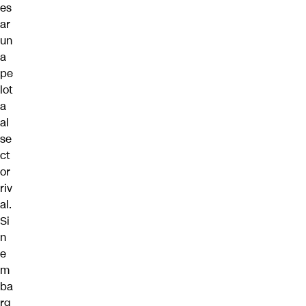
es
ar
un
a
pe
lot
a
al
se
ct
or
riv
al.
Si
n
e
m
ba
rg