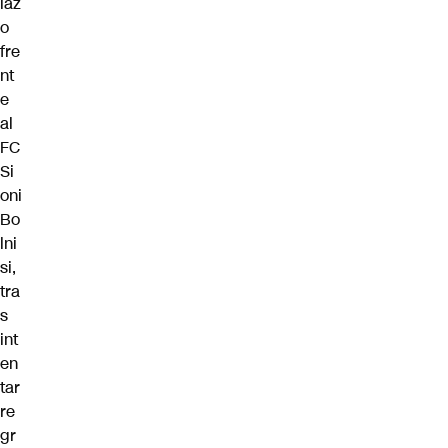
laz
o
fre
nt
e
al
FC
Si
oni
Bo
lni
si,
tra
s
int
en
tar
re
gr