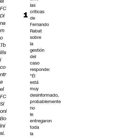
el
las
FC
críticas
Di
de
na
Fernando
m
Rabat
o
sobre
la
Tb
gestión
ilis
del
i
caso
co
responde:
ntr
"Él
a
está
el
muy
desinformado,
FC
probablemente
Si
no
oni
le
Bo
entregaron
lni
toda
si.
la