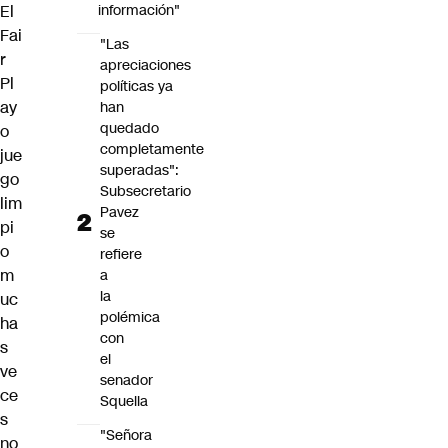
El
información"
Fai
"Las
r
apreciaciones
Pl
políticas ya
ay
han
quedado
o
completamente
jue
superadas":
go
Subsecretario
lim
Pavez
pi
se
o
refiere
m
a
la
uc
polémica
ha
con
s
el
ve
senador
ce
Squella
s
"Señora
no