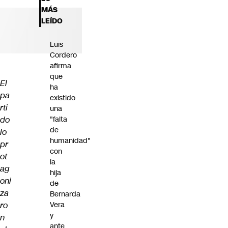
Futuro 360
MÁS
Opinión
LEÍDO
Luis
Cordero
afirma
que
El
ha
pa
existido
rti
una
do
"falta
de
lo
humanidad"
pr
con
ot
la
ag
hija
oni
de
za
Bernarda
ro
Vera
y
n
ante