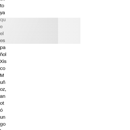
to
ya
qu
e
el
es
pa
ñol
Xis
co
M
uñ
oz,
an
ot
ó
un
go