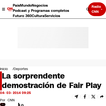
País
Mundo
Negocios
Radio
Podcast y Programas completos
CNN
Futuro 360
Cultura
Servicios
País
Mundo
Negocios
Inicio
Deportes
La sorprendente
Deportes
Programas completos
demostración de Fair Play
Cultura
Servicios
04- 03- 2014 09:25
Bits
CNN Data
Por
CNN
CNN tiempo
LO