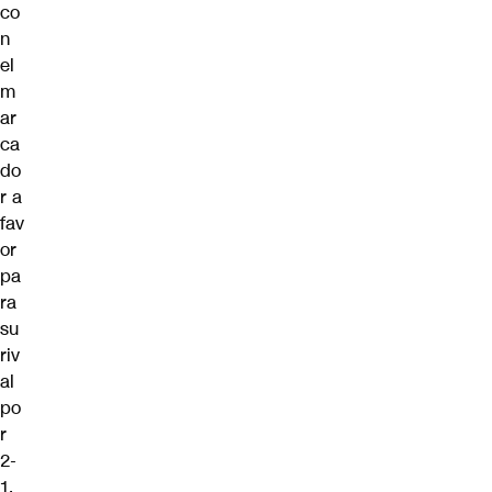
co
n
el
m
ar
ca
do
r a
fav
or
pa
ra
su
riv
al
po
r
2-
1.