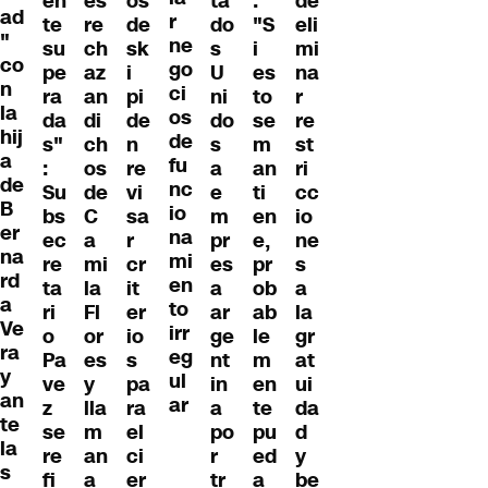
en
es
os
ta
:
de
ad
r
te
re
de
do
"S
eli
"
ne
su
ch
sk
s
i
mi
co
go
pe
az
i
U
es
na
n
ci
ra
an
pi
ni
to
r
la
os
da
di
de
do
se
re
hij
de
s"
ch
n
s
m
st
a
fu
:
os
re
a
an
ri
de
nc
Su
de
vi
e
ti
cc
B
io
bs
C
sa
m
en
io
er
na
ec
a
r
pr
e,
ne
na
mi
re
mi
cr
es
pr
s
rd
en
ta
la
it
a
ob
a
a
to
ri
Fl
er
ar
ab
la
Ve
irr
o
or
io
ge
le
gr
ra
eg
Pa
es
s
nt
m
at
y
ul
ve
y
pa
in
en
ui
an
ar
z
lla
ra
a
te
da
te
se
m
el
po
pu
d
la
re
an
ci
r
ed
y
s
fi
a
er
tr
a
be