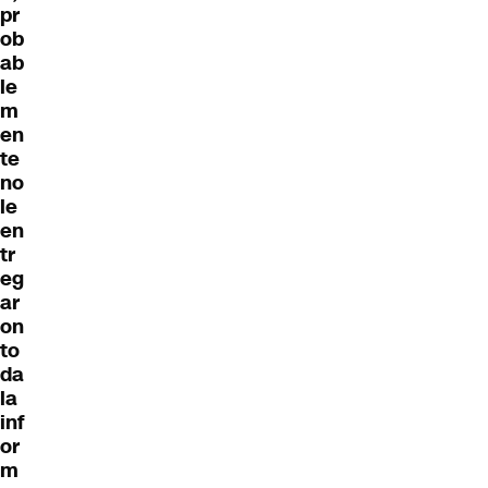
pr
ob
ab
le
m
en
te
no
le
en
tr
eg
ar
on
to
da
la
inf
or
m