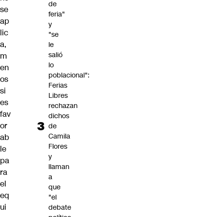
de
se
feria"
ap
y
lic
"se
a,
le
salió
m
lo
en
poblacional":
os
Ferias
si
Libres
es
rechazan
fav
dichos
or
de
Camila
ab
Flores
le
y
pa
llaman
ra
a
el
que
eq
"el
ui
debate