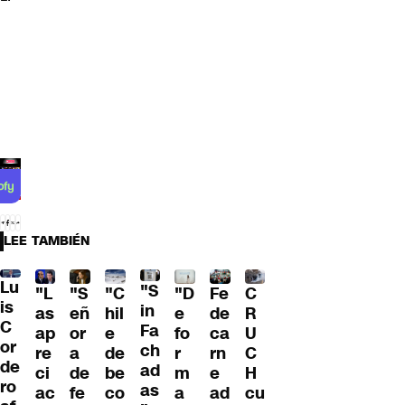
LEE TAMBIÉN
Lu
"S
"L
"S
"C
"D
Fe
C
is
in
as
eñ
hil
e
de
R
C
Fa
ap
or
e
fo
ca
U
or
ch
re
a
de
r
rn
C
de
ad
ci
de
be
m
e
H
ro
as
ac
fe
co
a
ad
cu