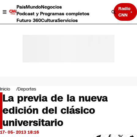
País
Mundo
Negocios
Radio
Podcast y Programas completos
CNN
Futuro 360
Cultura
Servicios
País
Mundo
Negocios
Inicio
Deportes
La previa de la nueva
Deportes
Programas completos
edición del clásico
Cultura
Servicios
universitario
Bits
CNN Data
17- 05- 2013 18:16
CNN tiempo