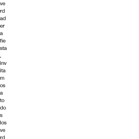
ve
rd
ad
er
a
fie
sta
,
inv
ita
m
os
a
to
do
s
los
ve
rd