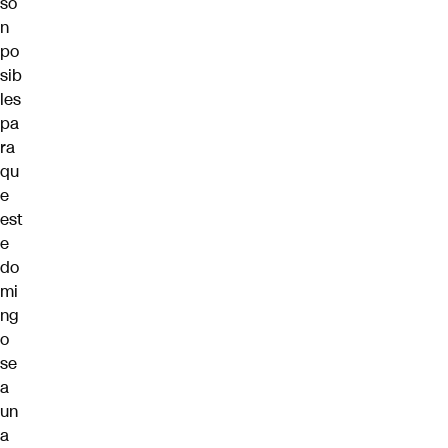
so
n
po
sib
les
pa
ra
qu
e
est
e
do
mi
ng
o
se
a
un
a