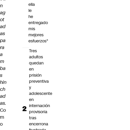
ella
n
le
ag
he
ot
entregado
ad
mis
as
mejores
pa
esfuerzos"
ra
Tres
a
adultos
m
quedan
ba
en
s
prisión
preventiva
hin
y
ch
adolescente
ad
en
as.
internación
Co
provisoria
m
tras
o
encerrona