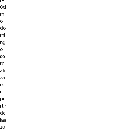
óxi
m
o
do
mi
ng
o
se
re
ali
za
rá
a
pa
rtir
de
las
10: