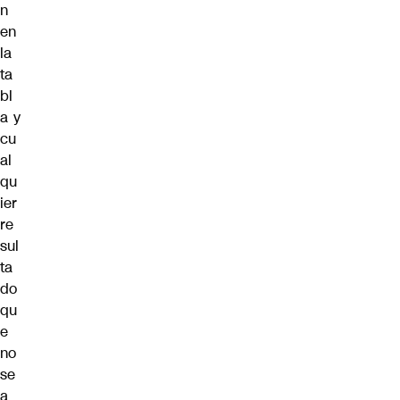
n
en
la
ta
bl
a y
cu
al
qu
ier
re
sul
ta
do
qu
e
no
se
a