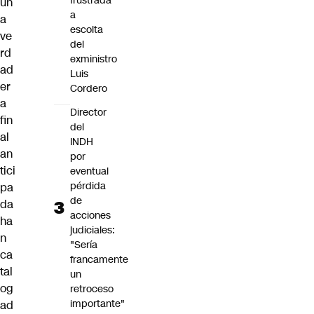
frustrada
un
a
a
escolta
ve
del
rd
exministro
ad
Luis
er
Cordero
a
Director
fin
del
al
INDH
an
por
tici
eventual
pérdida
pa
de
da
acciones
ha
judiciales:
n
"Sería
ca
francamente
tal
un
og
retroceso
importante"
ad