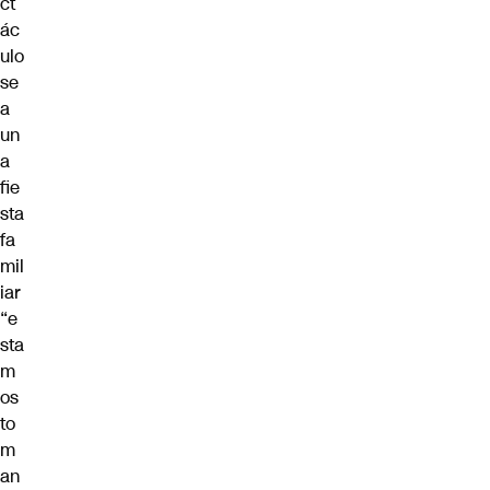
ct
ác
ulo
se
a
un
a
fie
sta
fa
mil
iar
“e
sta
m
os
to
m
an