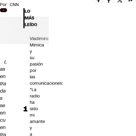
Por
CNN
Futuro 360
LO
Opinión
MÁS
LEÍDO
Vladimiro
Mimica
y
su
L
pasión
as
por
en
las
tra
comunicaciones:
"La
da
radio
s
ha
se
sido
en
mi
cu
amante
en
y
tra
a