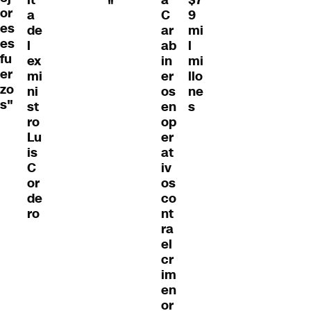
"
or
a
C
9
es
de
ar
mi
es
l
ab
l
fu
ex
in
mi
er
mi
er
llo
zo
ni
os
ne
s"
st
en
s
ro
op
Lu
er
is
at
C
iv
or
os
de
co
ro
nt
ra
el
cr
im
en
or