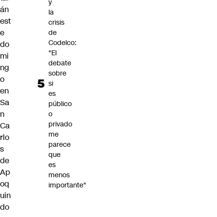
y
án
la
est
crisis
e
de
Codelco:
do
"El
mi
debate
ng
sobre
o
si
en
es
Sa
público
n
o
privado
Ca
me
rlo
parece
s
que
de
es
Ap
menos
oq
importante"
uin
do