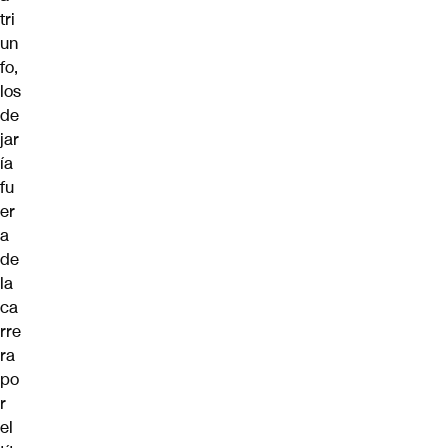
tri
un
fo,
los
de
jar
ía
fu
er
a
de
la
ca
rre
ra
po
r
el