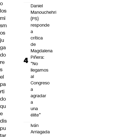
o
Daniel
los
Manouchehri
mi
(PS)
sm
responde
a
os
crítica
ju
de
ga
Magdalena
do
Piñera:
re
“No
s
llegamos
el
al
Congreso
pa
a
rti
agradar
do
a
qu
una
e
élite”
dis
Iván
pu
Arriagada
tar