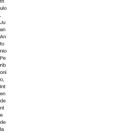
tít
ulo
.
Ju
an
An
to
nio
Pe
rib
oni
o,
Int
en
de
nt
e
de
la