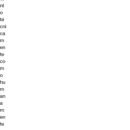
nt
o
té
cni
ca
m
en
te
co
m
o
hu
m
an
a
m
en
te