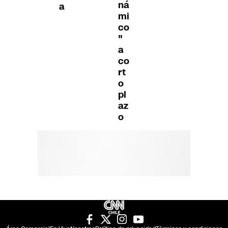
ná
a
mi
co
"
a
co
rt
o
pl
az
o