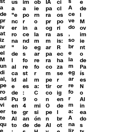
st
s
e
us
im
ob
IA
ci
a
A
de
a
a
ie
pa
cl
de
ce
l
"e
po
rn
ra
os
pr
ve
M
nc
r
o
pr
po
iv
do
ov
er
in
a
og
ri
at
,
im
ro
ce
la
ra
as
iz
so
ie
na
nd
m
m
is:
ar
br
nt
"
io
eg
ar
R
el
e
o
de
s
ar
pa
ec
M
la
de
l
fo
re
ra
ha
un
m
Pa
al
re
fo
co
za
di
eg
ís
ca
st
r
m
se
al,
ar
es
ld
al
m
pe
r
pe
re
N
e
es
a:
tir
or
ro
fo
o
de
:
C
co
ig
ad
r
Al
Pu
9
o
n
en
vi
m
in
en
4
mi
O
de
er
a:
ea
te
gr
si
pe
l
te
A
do
Al
an
ón
n
br
qu
na
s
to
de
de
AI
ot
e
liz
tr
:
s
H
y
e