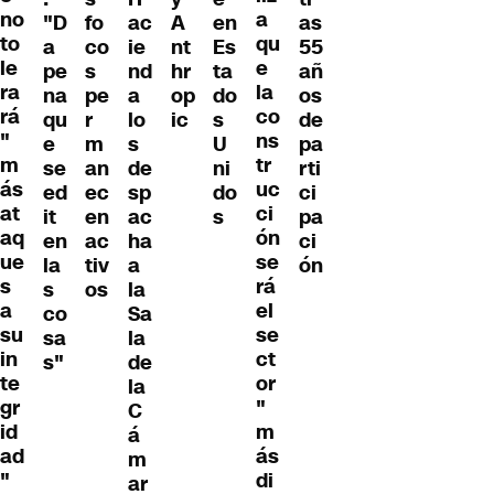
no
a
as
"D
fo
ac
A
en
to
qu
55
a
co
ie
nt
Es
le
e
añ
pe
s
nd
hr
ta
ra
la
os
na
pe
a
op
do
rá
co
de
qu
r
lo
ic
s
"
ns
pa
e
m
s
U
m
tr
rti
se
an
de
ni
ás
uc
ci
ed
ec
sp
do
at
ci
pa
it
en
ac
s
aq
ón
ci
en
ac
ha
ue
se
ón
la
tiv
a
s
rá
s
os
la
a
el
co
Sa
su
se
sa
la
in
ct
s"
de
te
or
la
gr
"
C
id
m
á
ad
ás
m
"
di
ar