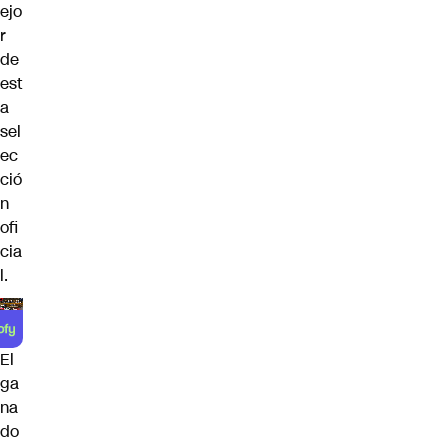
ejo
r
de
est
a
sel
ec
ció
n
ofi
cia
l.
El
ga
na
do