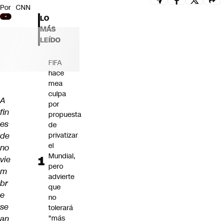
Por
CNN
Futuro 360
LO
Opinión
MÁS
LEÍDO
FIFA
hace
mea
culpa
A
por
fin
propuesta
es
de
de
privatizar
el
no
Mundial,
vie
pero
m
advierte
br
que
e
no
se
tolerará
an
"más