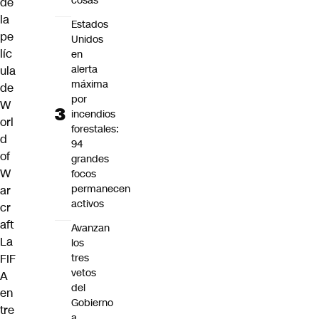
cosas"
de
la
Estados
pe
Unidos
líc
en
alerta
ula
máxima
de
por
W
incendios
orl
forestales:
d
94
of
grandes
W
focos
permanecen
ar
activos
cr
aft
Avanzan
La
los
FIF
tres
vetos
A
del
en
Gobierno
tre
a