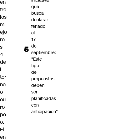
iniciativa
en
que
tre
busca
los
declarar
m
feriado
ejo
el
re
17
de
s
septiembre:
4
"Este
de
tipo
l
de
tor
propuestas
ne
deben
o
ser
planificadas
eu
con
ro
anticipación"
pe
o.
El
en