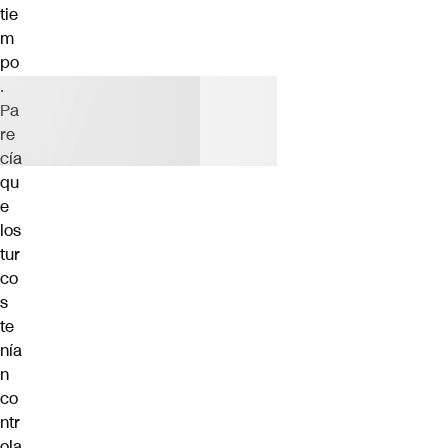
tie
m
po
.
Pa
re
cía
qu
e
los
tur
co
s
te
nía
n
co
ntr
ola