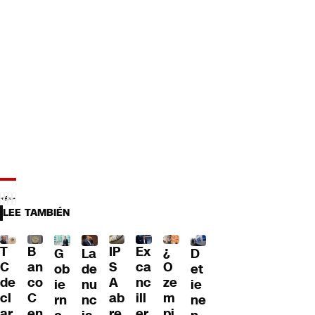
LEE TAMBIÉN
T
B
IP
Ex
¿
G
La
D
C
an
S
ca
O
ob
de
et
de
co
A
nc
ze
ie
nu
ie
cl
C
ab
ill
m
rn
nc
ne
ar
en
re
er
pi