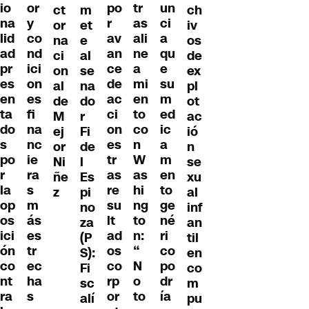
io
or
po
tr
un
ct
m
ch
na
y
r
as
ci
or
et
iv
lid
co
av
ali
a
na
e
os
ad
nd
an
ne
qu
ci
al
de
pr
ici
ce
a
e
on
se
ex
es
on
de
mi
su
al
na
pl
en
es
ac
en
m
de
do
ot
ta
fi
ci
to
ed
M
r
ac
do
na
on
co
ic
ej
Fi
ió
s
nc
es
n
a
or
de
n
po
ie
tr
W
m
Ni
l
se
r
ra
as
as
en
ñe
Es
xu
la
s
re
hi
to
z
pi
al
op
m
su
ng
ge
no
inf
os
ás
lt
to
né
za
an
ici
es
ad
n:
ri
(P
til
ón
tr
os
“
co
S):
en
co
ec
co
N
po
Fi
co
nt
ha
rp
o
dr
sc
m
ra
s
or
to
ía
alí
pu