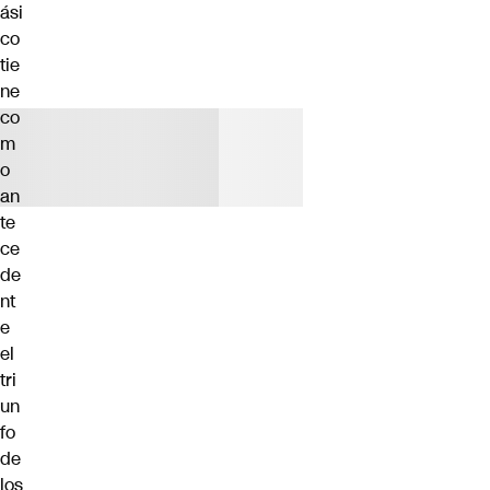
ási
co
tie
ne
co
m
o
an
te
ce
de
nt
e
el
tri
un
fo
de
los