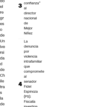
do
confianza”
el
al
re
director
gr
nacional
de
es
Mejor
o
Niñez
de
Un
La
ive
denuncia
por
rsi
violencia
da
intrafamiliar
d
que
de
compromete
Ch
al
ile
senador
tra
Fidel
Espinoza
s
(PS):
la
Fiscalía
de
investiga