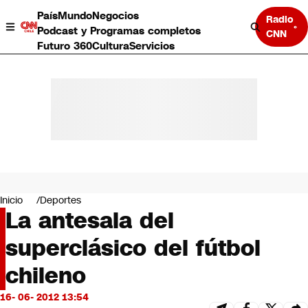
País
Mundo
Negocios
Radio
Podcast y Programas completos
CNN
Futuro 360
Cultura
Servicios
País
Mundo
Negocios
Inicio
Deportes
La antesala del
Deportes
Programas completos
superclásico del fútbol
Cultura
Servicios
chileno
Bits
CNN Data
16- 06- 2012 13:54
CNN tiempo