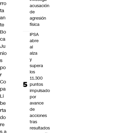
rro
acusación
ta
de
an
agresión
te
física
Bo
IPSA
ca
abre
Ju
al
nio
alza
y
s
supera
po
los
r
11.300
Co
puntos
pa
impulsado
Li
por
be
avance
de
rta
acciones
do
tras
re
resultados
s a