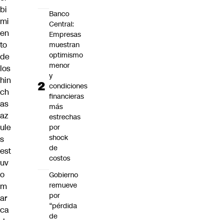
bi
Banco
mi
Central:
en
Empresas
to
muestran
optimismo
de
menor
los
y
hin
condiciones
ch
financieras
as
más
az
estrechas
ule
por
shock
s
de
est
costos
uv
o
Gobierno
remueve
m
por
ar
“pérdida
ca
de