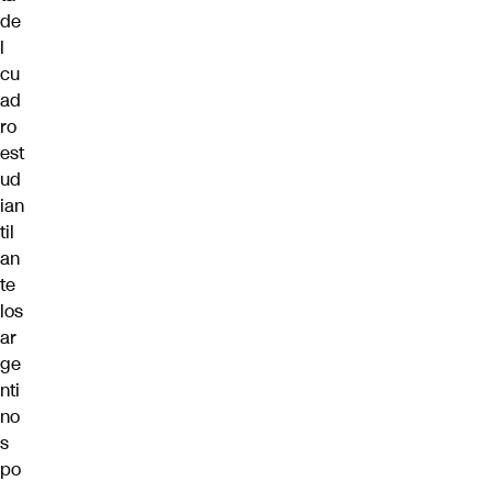
de
l
cu
ad
ro
est
ud
ian
til
an
te
los
ar
ge
nti
no
s
po