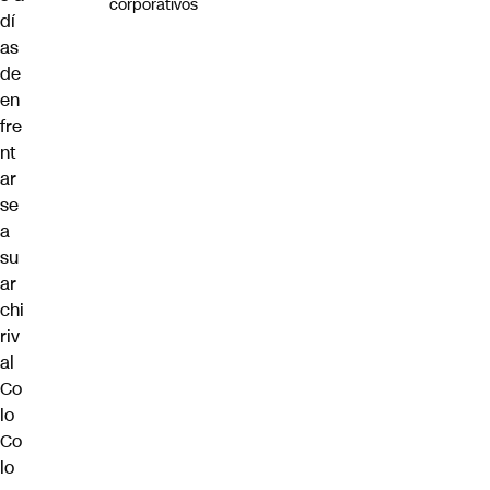
corporativos
dí
as
de
en
fre
nt
ar
se
a
su
ar
chi
riv
al
Co
lo
Co
lo