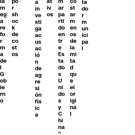
la
po
at
m
co
a
ta
m
r
iv
ar
st
in
do
eg
sh
os
pa
ar
ve
r
a
oc
rti
m
sti
m
re
k
do
en
ga
un
fo
de
en
os
ac
ici
r
co
tr
de
us
pa
m
st
e
la
ac
l
a
os
Es
mi
ió
de
ta
ta
n
l
do
d
de
G
s
qu
ag
ob
U
e
re
ie
ni
el
si
rn
do
or
ón
o
s
igi
fís
y
na
ic
C
l
a
hi
na
”