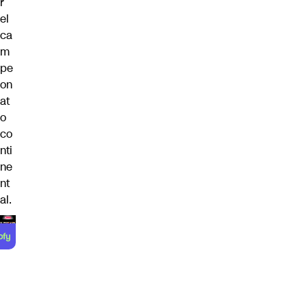
r
el
ca
m
pe
on
at
o
co
nti
ne
nt
al.