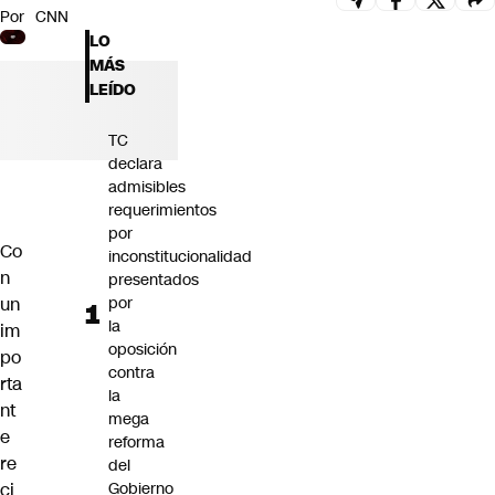
Por
CNN
Futuro 360
LO
Opinión
MÁS
LEÍDO
TC
declara
admisibles
requerimientos
por
Co
inconstitucionalidad
n
presentados
un
por
la
im
oposición
po
contra
rta
la
nt
mega
e
reforma
re
del
ci
Gobierno