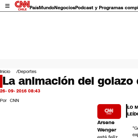
País
Mundo
Negocios
Podcast y Programas comp
País
Mundo
Inicio
Deportes
Negocios
La animación del golazo 
Deportes
Programas completos
26- 09- 2016 08:43
Cultura
Por
CNN
Servicios
LO 
Bits
LEÍD
CNN Data
Arsene
CNN tiempo
“G
Wenger
Futuro 360
ex
está feliz.
Opinión