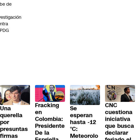
be de
vestigación
ntra
 PDG
Fracking
CNC
Una
Se
en
cuestiona
querella
esperan
Colombia:
iniciativa
por
hasta -12
Presidente
que busca
presuntas
°C:
De la
declarar
firmas
Meteorolo
Espriella
feriado el