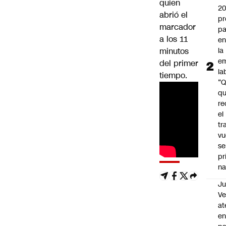
quien
2
abrió el
pr
marcador
pa
a los 11
en
minutos
la
em
del primer
la
tiempo.
“
q
re
el
tr
vu
se
pr
na
Ju
V
at
en