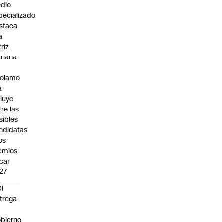
dio
pecializado
staca
a
triz
riana
rolamo
a
cluye
tre las
sibles
ndidatas
los
emios
car
27
I
trega
bierno