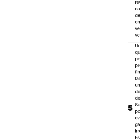
re
ca
d
e
ve
ve
U
qu
po
pr
fi
fa
u
de
de
Se
po
ev
ga
ir
Es