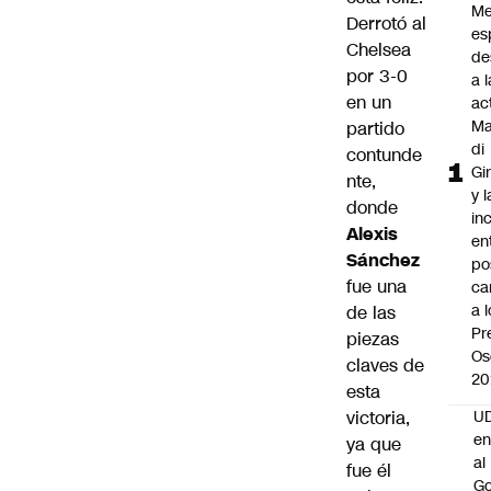
Me
Derrotó al
es
Chelsea
de
por 3-0
a l
en un
ac
Ma
partido
di
contunde
Gi
nte,
y l
donde
in
Alexis
en
Sánchez
po
fue una
ca
a 
de las
Pr
piezas
Os
claves de
20
esta
victoria,
UD
en
ya que
al
fue él
Go