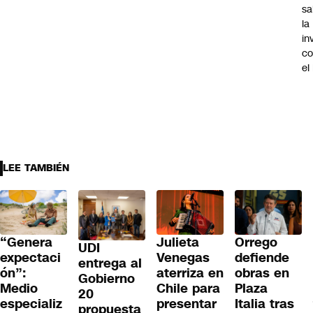
sa
la
in
co
el
LEE TAMBIÉN
“Genera
Julieta
Orrego
UDI
expectaci
Venegas
defiende
entrega al
ón”:
aterriza en
obras en
Gobierno
Medio
Chile para
Plaza
20
especializ
presentar
Italia tras
propuesta