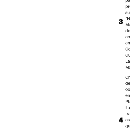
pa
pr
su
“N
M
de
co
en
Ce
Cu
L
M
Or
de
ob
e
Pl
Ita
tr
es
q