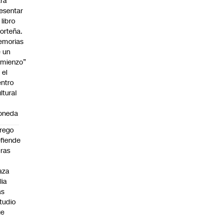
ra
esentar
 libro
orteña.
emorias
 un
mienzo”
 el
ntro
ltural
a
oneda
rego
fiende
ras
n
aza
lia
as
tudio
ue