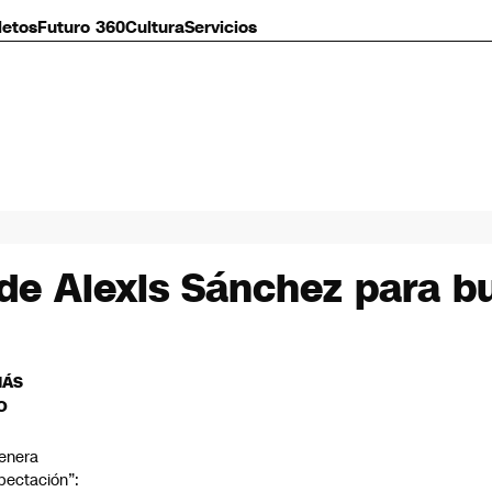
letos
Futuro 360
Cultura
Servicios
de Alexis Sánchez para bu
MÁS
O
enera
pectación”: