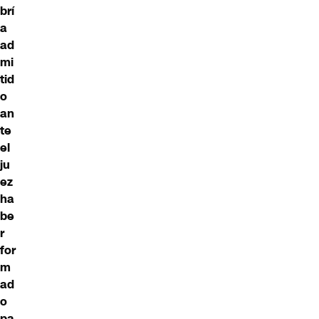
brí
a
ad
mi
tid
o
an
te
el
ju
ez
ha
be
r
for
m
ad
o
pa