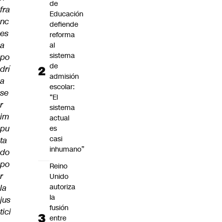
de
fra
Educación
nc
defiende
es
reforma
a
al
sistema
po
de
drí
admisión
a
escolar:
se
“El
r
sistema
im
actual
pu
es
casi
ta
inhumano”
do
po
Reino
r
Unido
autoriza
la
la
jus
fusión
tici
entre