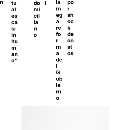
n
la
po
tu
do
l
m
r
al
mi
eg
sh
es
cil
a
oc
ca
ia
re
k
si
ri
fo
de
in
o
r
co
hu
m
st
m
a
os
an
de
o”
l
G
ob
ie
rn
o