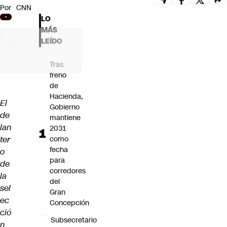
Por
CNN
Futuro 360
LO
Opinión
MÁS
LEÍDO
Tras
freno
de
Hacienda,
El
Gobierno
de
mantiene
lan
2031
ter
como
fecha
o
para
de
corredores
la
del
sel
Gran
ec
Concepción
ció
Subsecretario
n