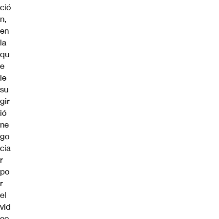
ció
n,
en
la
qu
e
le
su
gir
ió
ne
go
cia
r
po
r
el
vid
eo.