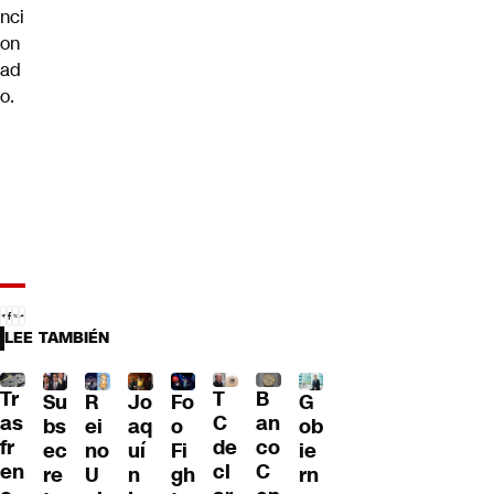
nci
on
ad
o.
LEE TAMBIÉN
Tr
T
B
Su
R
Jo
G
Fo
as
C
an
bs
ei
aq
ob
o
fr
de
co
ec
no
uí
ie
Fi
en
cl
C
re
U
n
rn
gh