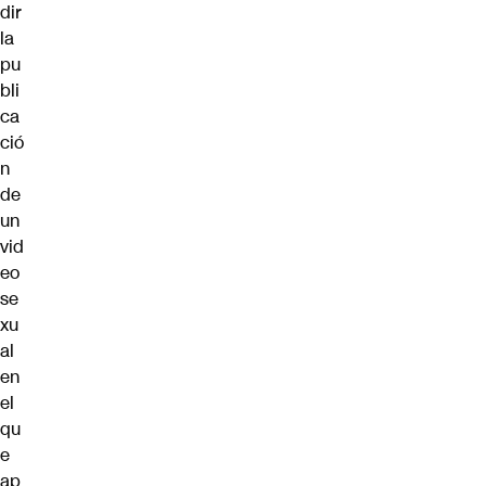
dir
la
pu
bli
ca
ció
n
de
un
vid
eo
se
xu
al
en
el
qu
e
ap