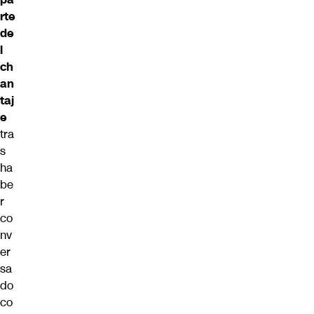
rte
de
l
ch
an
taj
e
tra
s
ha
be
r
co
nv
er
sa
do
co