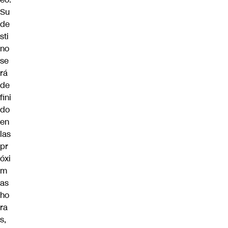
Su
de
sti
no
se
rá
de
fini
do
en
las
pr
óxi
m
as
ho
ra
s,