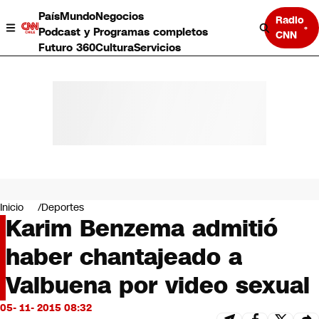
País
Mundo
Negocios
Radio
Podcast y Programas completos
CNN
Futuro 360
Cultura
Servicios
País
Mundo
Negocios
Inicio
Deportes
Karim Benzema admitió
Deportes
Programas completos
haber chantajeado a
Cultura
Servicios
Valbuena por video sexual
Bits
CNN Data
05- 11- 2015 08:32
CNN tiempo