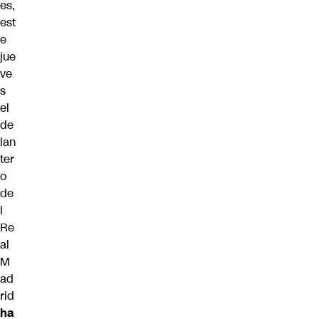
es
,
est
e
jue
ve
s
el
de
lan
ter
o
de
l
Re
al
M
ad
rid
ha