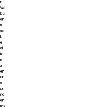
n
Val
bu
en
a
so
br
e
el
te
m
a
en
un
a
co
nc
en
tra