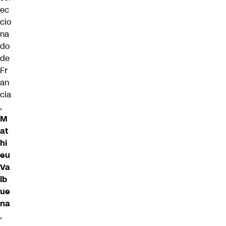
ec
cio
na
do
de
Fr
an
cia
,
M
at
hi
eu
Va
lb
ue
na
,