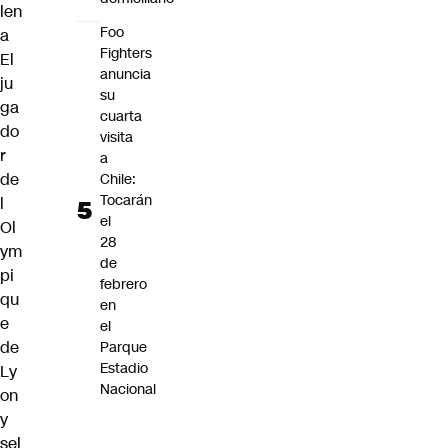
len
Foo
a
Fighters
El
anuncia
ju
su
ga
cuarta
do
visita
r
a
de
Chile:
Tocarán
l
el
Ol
28
ym
de
pi
febrero
qu
en
e
el
de
Parque
Estadio
Ly
Nacional
on
y
sel