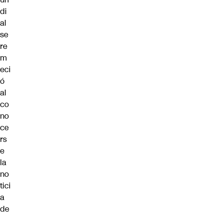
di
al
se
re
m
eci
ó
al
co
no
ce
rs
e
la
no
tici
a
de