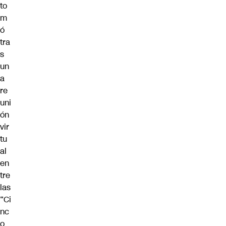
to
m
ó
tra
s
un
a
re
uni
ón
vir
tu
al
en
tre
las
“Ci
nc
o