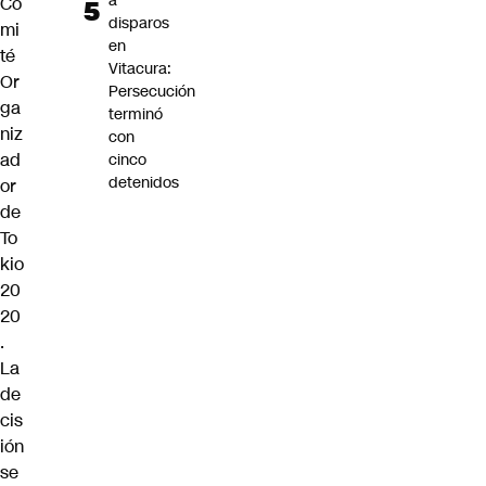
a
Co
disparos
mi
en
té
Vitacura:
Or
Persecución
ga
terminó
niz
con
ad
cinco
detenidos
or
de
To
kio
20
20
.
La
de
cis
ión
se