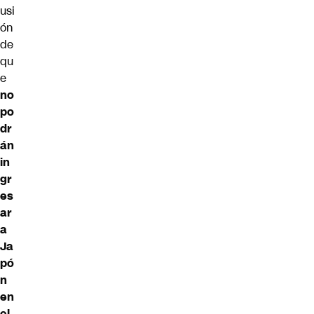
usi
ón
de
qu
e
no
po
dr
án
in
gr
es
ar
a
Ja
pó
n
en
el