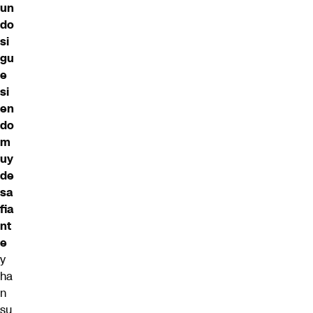
un
do
si
gu
e
si
en
do
m
uy
de
sa
fia
nt
e
y
ha
n
su