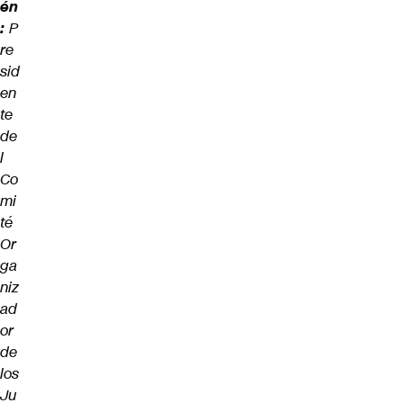
én
:
P
re
sid
en
te
de
l
Co
mi
té
Or
ga
niz
ad
or
de
los
Ju