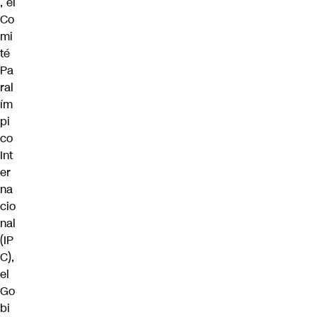
, el
Co
mi
té
Pa
ral
ím
pi
co
Int
er
na
cio
nal
(IP
C),
el
Go
bi