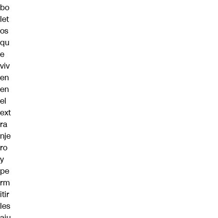
bo
let
os
qu
e
viv
en
en
el
ext
ra
nje
ro
y
pe
rm
itir
les
aju