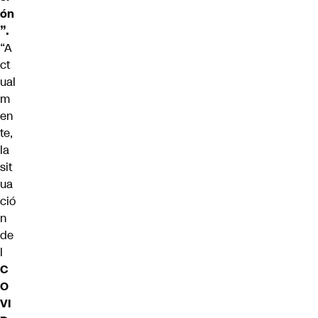
ón
”.
“A
ct
ual
m
en
te,
la
sit
ua
ció
n
de
l
C
O
VI