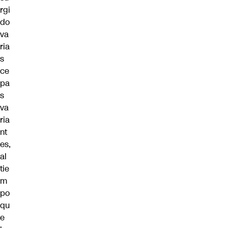
rgi
do
va
ria
s
ce
pa
s
va
ria
nt
es,
al
tie
m
po
qu
e