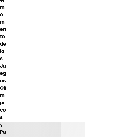
m
o
m
en
to
de
lo
s
Ju
eg
os
Olí
m
pi
co
s
y
Pa