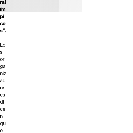
ral
ím
pi
co
s”.
Lo
s
or
ga
niz
ad
or
es
di
ce
n
qu
e