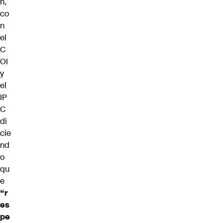
n,
co
n
el
C
OI
y
el
IP
C
di
cie
nd
o
qu
e
“r
es
pe