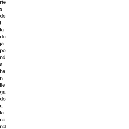
rte
s
de
l
la
do
ja
po
né
s
ha
n
lle
ga
do
a
la
co
ncl