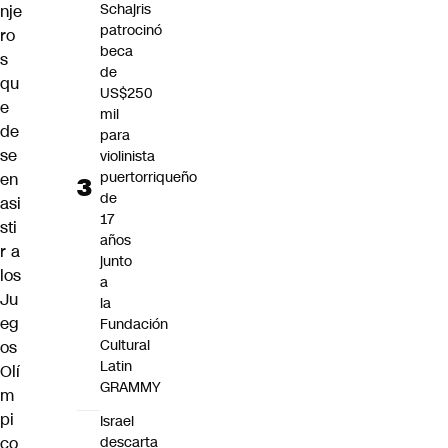
Schajris
nje
patrocinó
ro
beca
s
de
qu
US$250
e
mil
de
para
se
violinista
puertorriqueño
en
de
asi
17
sti
años
r a
junto
los
a
Ju
la
eg
Fundación
Cultural
os
Latin
Olí
GRAMMY
m
pi
Israel
co
descarta