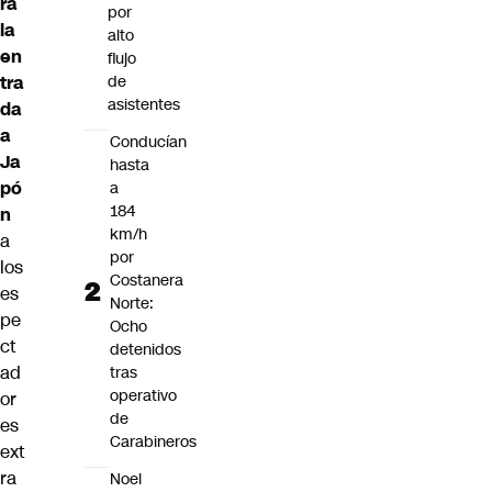
rá
por
la
alto
en
flujo
tra
de
asistentes
da
a
Conducían
Ja
hasta
pó
a
184
n
km/h
a
por
los
Costanera
es
Norte:
pe
Ocho
ct
detenidos
ad
tras
operativo
or
de
es
Carabineros
ext
ra
Noel