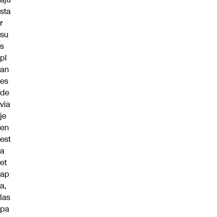
sta
r
su
s
pl
an
es
de
via
je
en
est
a
et
ap
a,
las
pa