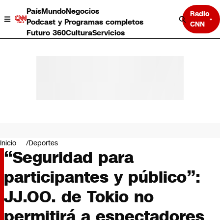
País
Mundo
Negocios
Radio
Podcast y Programas completos
CNN
Futuro 360
Cultura
Servicios
País
Mundo
Negocios
Inicio
Deportes
“Seguridad para
Deportes
Programas completos
participantes y público”:
Cultura
Servicios
JJ.OO. de Tokio no
Bits
CNN Data
permitirá a espectadores
CNN tiempo