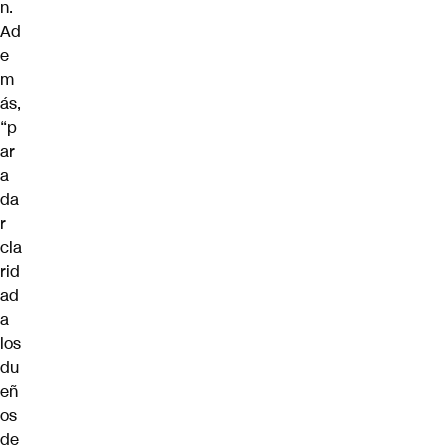
n.
Ad
e
m
ás,
“p
ar
a
da
r
cla
rid
ad
a
los
du
eñ
os
de