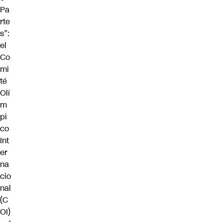
Pa
rte
s”:
el
Co
mi
té
Olí
m
pi
co
Int
er
na
cio
nal
(C
OI)