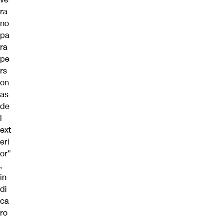
ra
no
pa
ra
pe
rs
on
as
de
l
ext
eri
or”
,
in
di
ca
ro