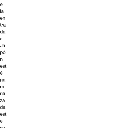
e
la
en
tra
da
a
Ja
pó
n
est
é
ga
ra
nti
za
da
est
e
ve