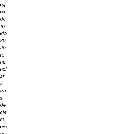
eg
os
de
To
kio
20
20
re
nu
nci
ar
á
tra
s
de
cla
ra
cio
ne