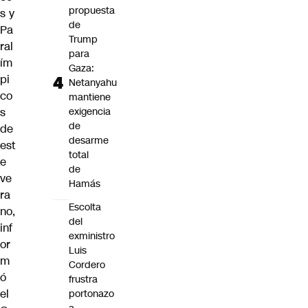
propuesta
s y
de
Pa
Trump
ral
para
ím
Gaza:
pi
Netanyahu
co
mantiene
s
exigencia
de
de
desarme
est
total
e
de
ve
Hamás
ra
Escolta
no,
del
inf
exministro
or
Luis
m
Cordero
ó
frustra
el
portonazo