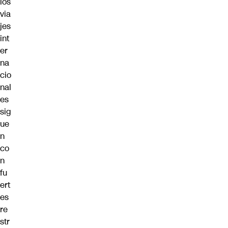
los
via
jes
int
er
na
cio
nal
es
sig
ue
n
co
n
fu
ert
es
re
str