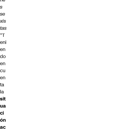
s
se
xis
tas
“T
eni
en
do
en
cu
en
ta
la
sit
ua
ci
ón
ac