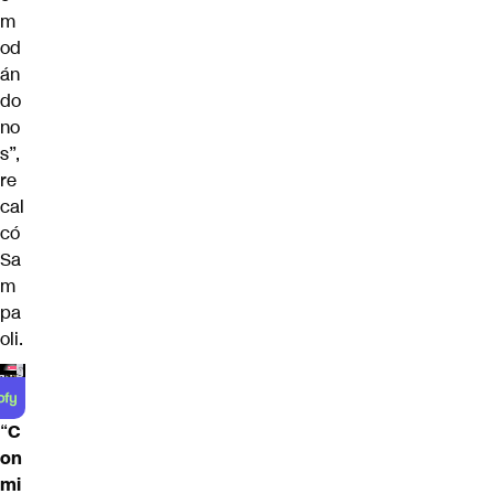
m
od
án
do
no
s”,
re
cal
có
Sa
m
pa
oli.
“
C
on
mi