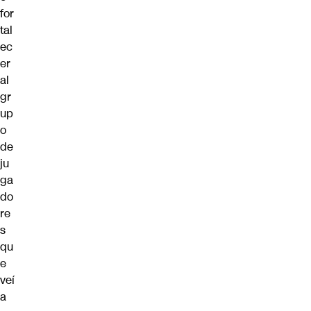
for
tal
ec
er
al
gr
up
o
de
ju
ga
do
re
s
qu
e
veí
a