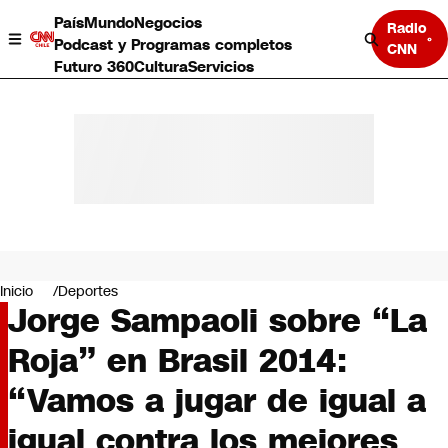
País
Mundo
Negocios
Radio
Podcast y Programas completos
CNN
Futuro 360
Cultura
Servicios
País
Mundo
Negocios
Inicio
Deportes
Jorge Sampaoli sobre “La
Deportes
Programas completos
Roja” en Brasil 2014:
Cultura
Servicios
“Vamos a jugar de igual a
Bits
CNN Data
igual contra los mejores
CNN tiempo