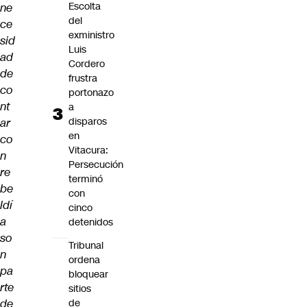
Escolta
ne
del
ce
exministro
sid
Luis
ad
Cordero
de
frustra
co
portonazo
nt
a
disparos
ar
en
co
Vitacura:
n
Persecución
re
terminó
be
con
ldí
cinco
a
detenidos
so
Tribunal
n
ordena
pa
bloquear
rte
sitios
de
de