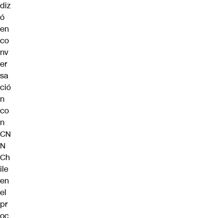
diz
ó
en
co
nv
er
sa
ció
n
co
n
CN
N
Ch
ile
en
el
pr
oc