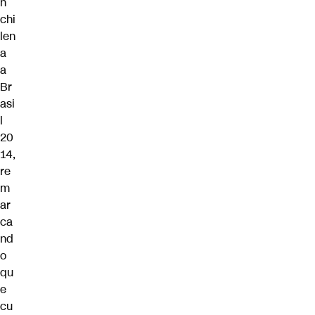
n
chi
len
a
a
Br
asi
l
20
14,
re
m
ar
ca
nd
o
qu
e
cu