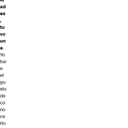
ad
es
,
tu
vo
un
a
.
Yo
tuv
e
el
gu
sto
de
co
no
ce
rlo