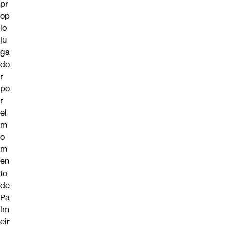
pr
op
io
ju
ga
do
r
po
r
el
m
o
m
en
to
de
Pa
lm
eir