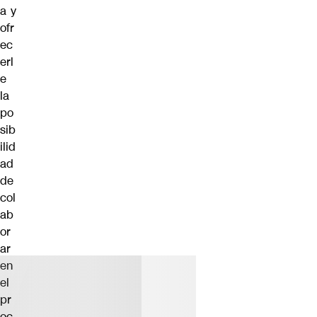
a y
ofr
ec
erl
e
la
po
sib
ilid
ad
de
col
ab
or
ar
en
el
pr
oc