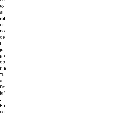
to
al
ret
or
no
de
l
ju
ga
do
r a
“L
a
Ro
ja”
.
En
es