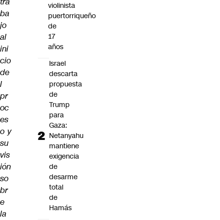
tra
violinista
ba
puertorriqueño
jo
de
al
17
años
ini
cio
Israel
de
descarta
l
propuesta
de
pr
Trump
oc
para
es
Gaza:
o y
Netanyahu
su
mantiene
vis
exigencia
ión
de
desarme
so
total
br
de
e
Hamás
la