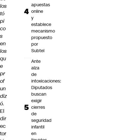
apuestas
los
online
tó
y
pi
establece
co
mecanismo
s
propuesto
en
por
los
Subtel
qu
Ante
e
alza
pr
de
of
intoxicaciones:
Diputados
un
buscan
diz
exigir
ó.
cierres
El
de
dir
seguridad
ec
infantil
tor
en