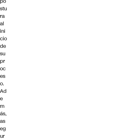
po
stu
ra
al
ini
cio
de
su
pr
oc
es
o.
Ad
e
m
ás,
as
eg
ur