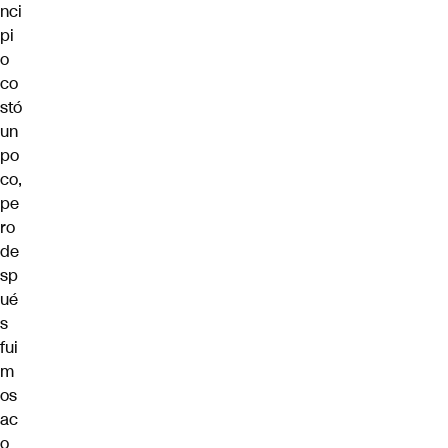
nci
pi
o
co
stó
un
po
co,
pe
ro
de
sp
ué
s
fui
m
os
ac
o