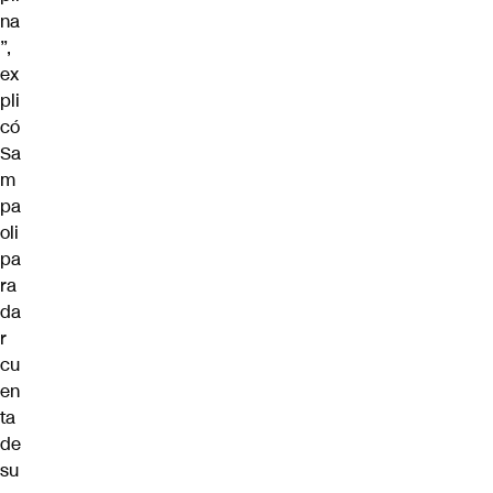
na
”,
ex
pli
có
Sa
m
pa
oli
pa
ra
da
r
cu
en
ta
de
su