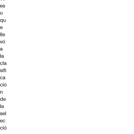
es
o
qu
e
lle
vó
a
la
cla
sifi
ca
ció
n
de
la
sel
ec
ció