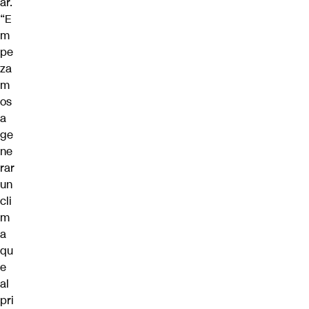
ar.
“E
m
pe
za
m
os
a
ge
ne
rar
un
cli
m
a
qu
e
al
pri