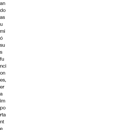
an
do
as
u
mi
ó
su
s
fu
nci
on
es,
er
a
im
po
rta
nt
e