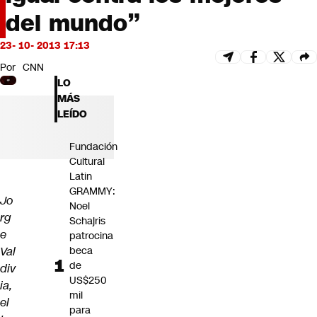
Futuro 360
del mundo”
Opinión
23- 10- 2013 17:13
Por
CNN
LO
MÁS
LEÍDO
Fundación
Cultural
Latin
GRAMMY:
Jo
Noel
rg
Schajris
e
patrocina
Val
beca
de
div
US$250
ia,
mil
el
para