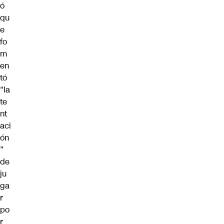
ó
qu
e
fo
m
en
tó
“la
te
nt
aci
ón
”
de
ju
ga
r
po
r