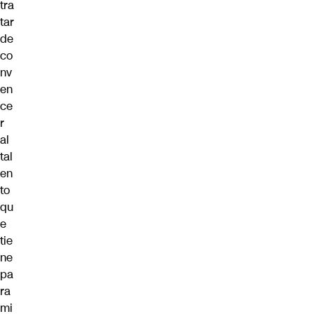
tra
tar
de
co
nv
en
ce
r
al
tal
en
to
qu
e
tie
ne
pa
ra
mi