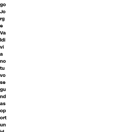
go
Jo
rg
e
Va
ldi
vi
a
no
tu
vo
se
gu
nd
as
op
ort
un
id