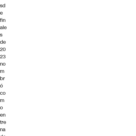
sd
e
fin
ale
s
de
20
23
no
m
br
ó
co
m
o
en
tre
na