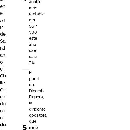
acción
en
más
el
rentable
AT
del
S&P
P
500
de
este
Sa
año
nti
cae
ag
casi
o,
7%
el
El
Ch
perfil
ile
de
Op
Dinorah
en,
Figuera,
la
do
dirigente
nd
opositora
e
que
de
inicia