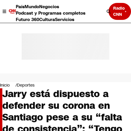
País
Mundo
Negocios
Radio
Podcast y Programas completos
CNN
Futuro 360
Cultura
Servicios
País
Mundo
Negocios
Inicio
Deportes
Jarry está dispuesto a
Deportes
Programas completos
defender su corona en
Cultura
Servicios
Santiago pese a su “falta
Bits
CNN Data
de consistencia”: “Tengo
CNN tiempo