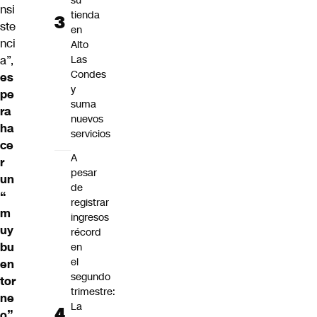
su
nsi
tienda
ste
en
nci
Alto
Las
a”,
Condes
es
y
pe
suma
ra
nuevos
ha
servicios
ce
A
r
pesar
un
de
“
registrar
m
ingresos
uy
récord
bu
en
el
en
segundo
tor
trimestre:
ne
La
o”