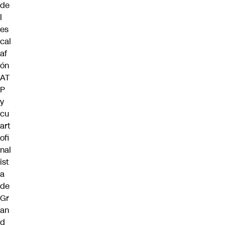
de
l
es
cal
af
ón
AT
P
y
cu
art
ofi
nal
ist
a
de
Gr
an
d