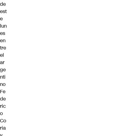
de
est
e
lun
es
en
tre
el
ar
ge
nti
no
Fe
de
ric
o
Co
ria
y