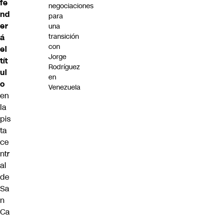
fe
negociaciones
nd
para
er
una
transición
á
con
el
Jorge
tít
Rodríguez
ul
en
o
Venezuela
en
la
pis
ta
ce
ntr
al
de
Sa
n
Ca