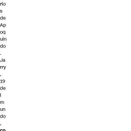
rlo
s
de
Ap
oq
uin
do
.
Ja
rry
,
19
de
l
m
un
do
,
co