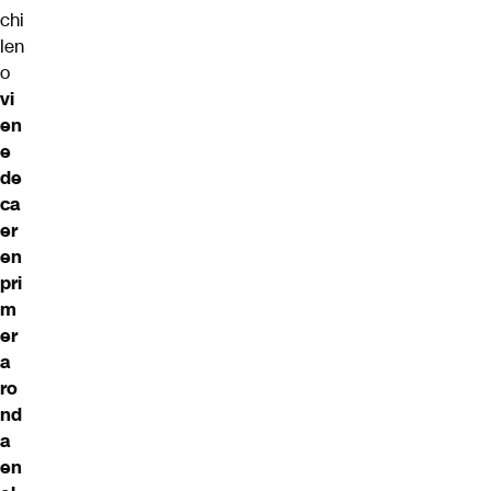
chi
len
o
vi
en
e
de
ca
er
en
pri
m
er
a
ro
nd
a
en