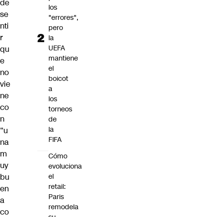
de
los
se
"errores",
nti
pero
r
la
UEFA
qu
mantiene
e
el
no
boicot
vie
a
ne
los
co
torneos
n
de
la
“u
FIFA
na
m
Cómo
uy
evoluciona
el
bu
retail:
en
Paris
a
remodela
co