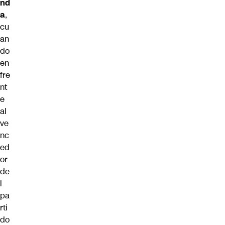
nd
a
,
cu
an
do
en
fre
nt
e
al
ve
nc
ed
or
de
l
pa
rti
do