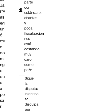
parte
Ja
con
rry
estándares
as
chantas
eg
y
poca
ur
fiscalización
ó
nos
est
está
e
costando
do
muy
mi
caro
ng
como
país"
o
qu
Sigue
e
la
a
disputa:
Infantino
pe
se
sa
disculpa
r
por