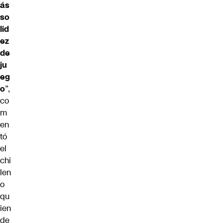
ás
so
lid
ez
de
ju
eg
o
”,
co
m
en
tó
el
chi
len
o
qu
ien
de