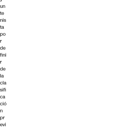
un
te
nis
ta
po
r
de
fini
r
de
la
cla
sifi
ca
ció
n
pr
evi