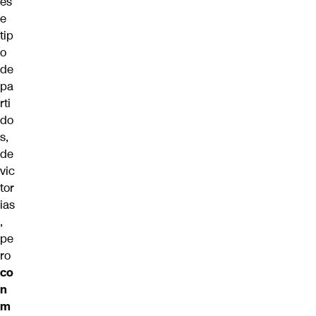
es
e
tip
o
de
pa
rti
do
s,
de
vic
tor
ias
,
pe
ro
co
n
m