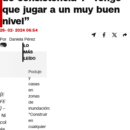
Futuro 360
que jugar a un muy buen
Opinión
nivel”
26- 02- 2024 06:54
Por
Daniela Pérez
LO
MÁS
LEÍDO
Poduje
y
casas
en
(E
zonas
FE
de
) –
inundación:
"Construir
Ni
en
col
cualquier
ás