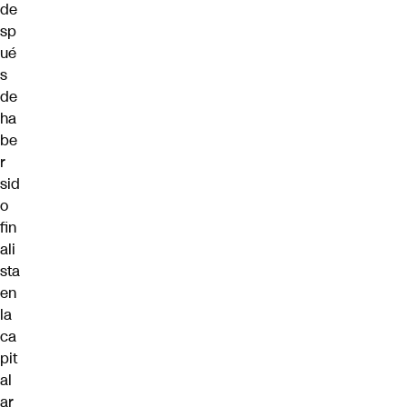
de
sp
ué
s
de
ha
be
r
sid
o
fin
ali
sta
en
la
ca
pit
al
ar