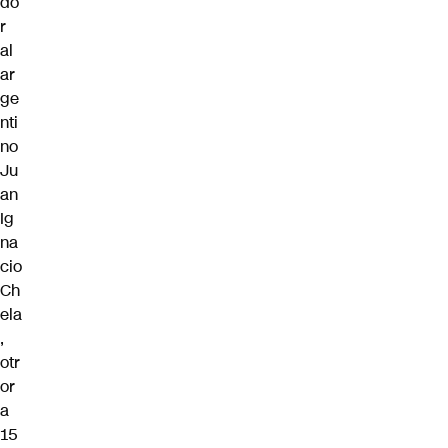
do
r
al
ar
ge
nti
no
Ju
an
Ig
na
cio
Ch
ela
,
otr
or
a
15