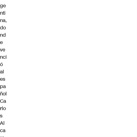
ge
nti
na,
do
nd
e
ve
nci
ó
al
es
pa
ñol
Ca
rlo
s
Al
ca