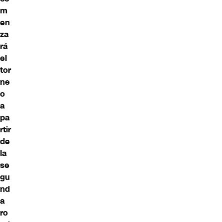
m
en
za
rá
el
tor
ne
o
a
pa
rtir
de
la
se
gu
nd
a
ro