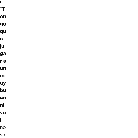
a.
“
T
en
go
qu
e
ju
ga
r a
un
m
uy
bu
en
ni
ve
l
,
no
sin