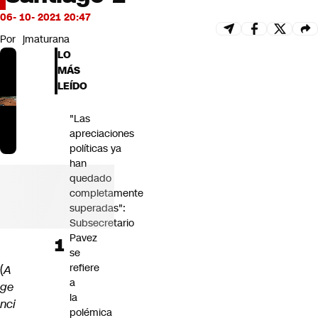
Futuro 360
06- 10- 2021 20:47
Opinión
Por
jmaturana
LO
MÁS
LEÍDO
"Las
apreciaciones
políticas ya
han
quedado
completamente
superadas":
Subsecretario
Pavez
se
refiere
(
A
a
ge
la
nci
polémica