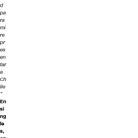
d
pa
ra
mí
re
pr
es
en
tar
a
Ch
ile
”
En
si
ng
le
s,