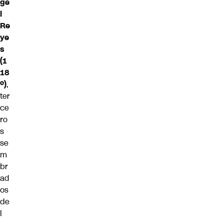
ge
l
Re
ye
s
(1
18
º)
,
ter
ce
ro
s
se
m
br
ad
os
de
l