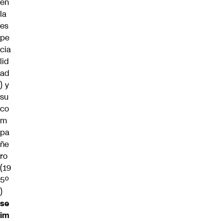
en
la
es
pe
cia
lid
ad
) y
su
co
m
pa
ñe
ro
(19
5º
)
se
im