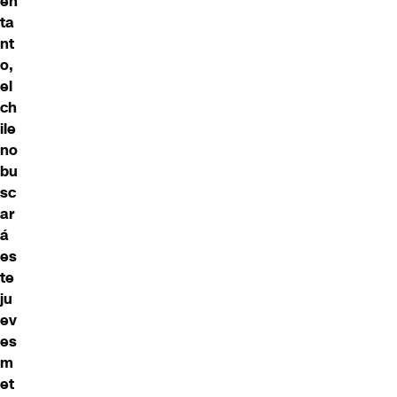
en
ta
nt
o,
el
ch
ile
no
bu
sc
ar
á
es
te
ju
ev
es
m
et