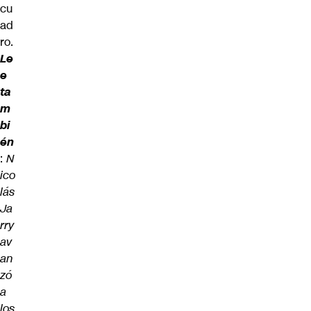
cu
ad
ro.
Le
e
ta
m
bi
én
:
N
ico
lás
Ja
rry
av
an
zó
a
los