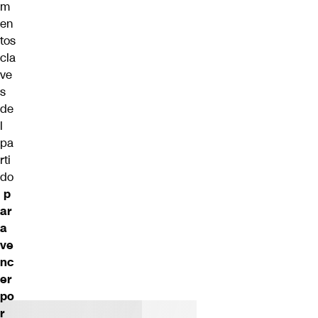
m
en
tos
cla
ve
s
de
l
pa
rti
do
p
ar
a
ve
nc
er
po
r