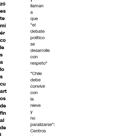
zó
llaman
es
a
te
que
"el
mi
debate
ér
político
co
se
le
desarrolle
s
con
a
respeto"
lo
"Chile
s
debe
cu
convivir
art
con
os
la
de
nieve
y
fin
no
al
paralizarse":
de
Centros
l