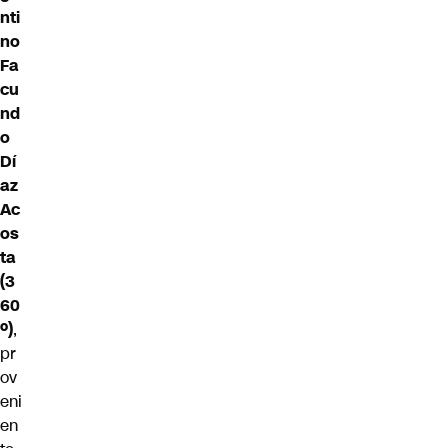
nti
no
Fa
cu
nd
o
Dí
az
Ac
os
ta
(3
60
º)
,
pr
ov
eni
en