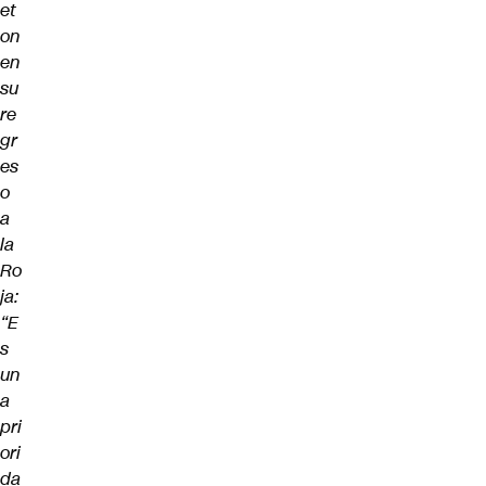
et
on
en
su
re
gr
es
o
a
la
Ro
ja:
“E
s
un
a
pri
ori
da