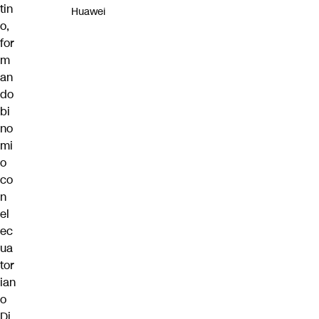
tin
Huawei
o,
for
m
an
do
bi
no
mi
o
co
n
el
ec
ua
tor
ian
o
Di