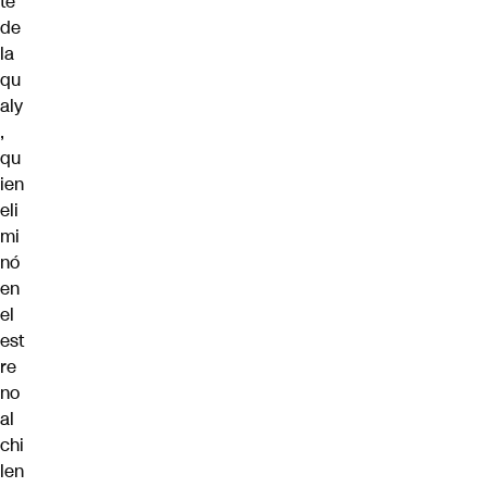
te
de
la
qu
aly
,
qu
ien
eli
mi
nó
en
el
est
re
no
al
chi
len