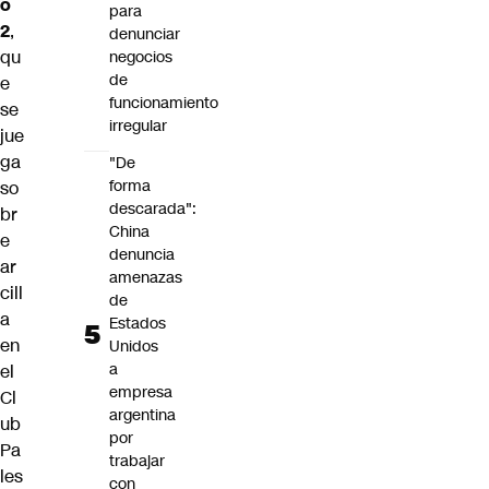
o
para
2
,
denunciar
qu
negocios
de
e
funcionamiento
se
irregular
jue
ga
"De
forma
so
descarada":
br
China
e
denuncia
ar
amenazas
cill
de
a
Estados
en
Unidos
a
el
empresa
Cl
argentina
ub
por
Pa
trabajar
les
con