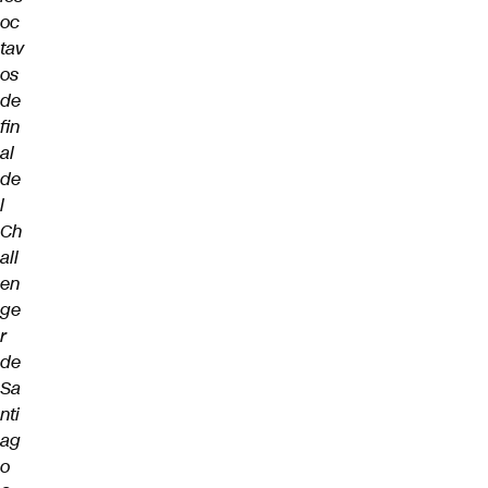
oc
tav
os
de
fin
al
de
l
Ch
all
en
ge
r
de
Sa
nti
ag
o