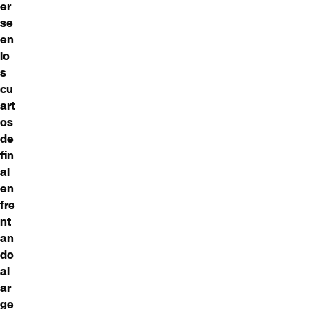
er
se
en
lo
s
cu
art
os
de
fin
al
en
fre
nt
an
do
al
ar
ge