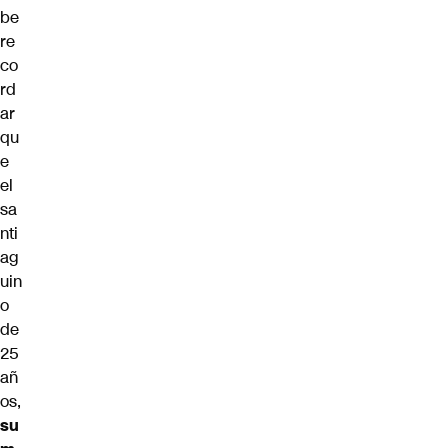
be
re
co
rd
ar
qu
e
el
sa
nti
ag
uin
o
de
25
añ
os,
su