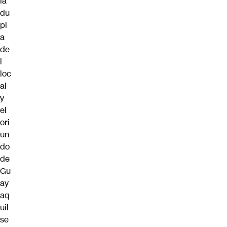
la
du
pl
a
de
l
loc
al
y
el
ori
un
do
de
Gu
ay
aq
uil
se