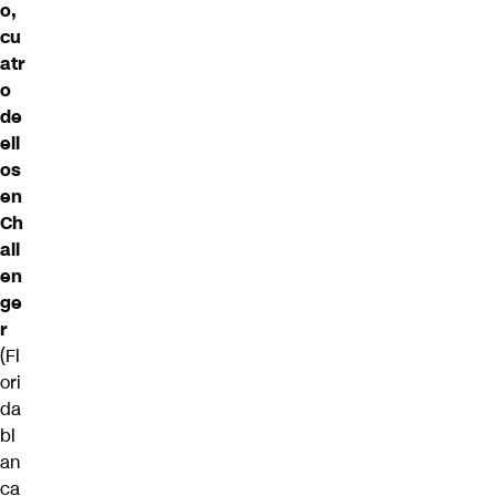
o,
cu
atr
o
de
ell
os
en
Ch
all
en
ge
r
(Fl
ori
da
bl
an
ca