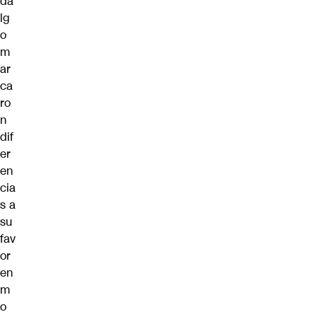
da
lg
o
m
ar
ca
ro
n
dif
er
en
cia
s a
su
fav
or
en
m
o