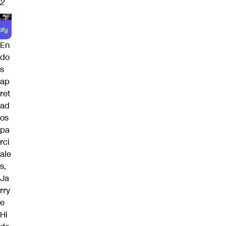
2
En
do
s
ap
ret
ad
os
pa
rci
ale
s,
Ja
rry
e
Hi