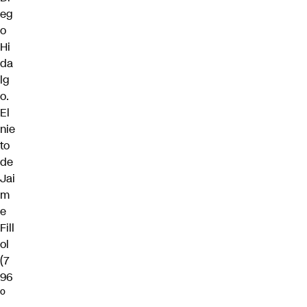
eg
o
Hi
da
lg
o.
El
nie
to
de
Jai
m
e
Fill
ol
(7
96
º