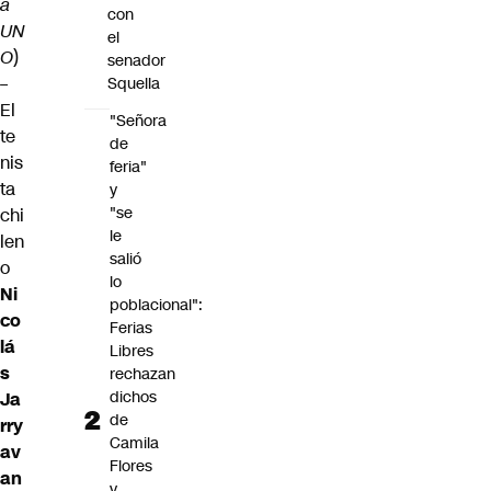
a
con
UN
el
O
)
senador
–
Squella
El
"Señora
te
de
nis
feria"
ta
y
"se
chi
le
len
salió
o
lo
Ni
poblacional":
co
Ferias
lá
Libres
s
rechazan
dichos
Ja
de
rry
Camila
av
Flores
an
y