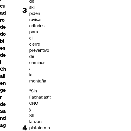
de
cu
ski
ad
piden
ro
revisar
criterios
de
para
do
el
bl
cierre
es
preventivo
de
de
l
caminos
Ch
a
la
all
montaña
en
ge
"Sin
r
Fachadas":
CNC
de
y
Sa
SII
nti
lanzan
ag
plataforma