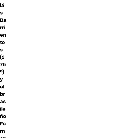
lá
s
Ba
rri
en
to
s
(1
75
º)
y
el
br
as
ile
ño
Fe
rn