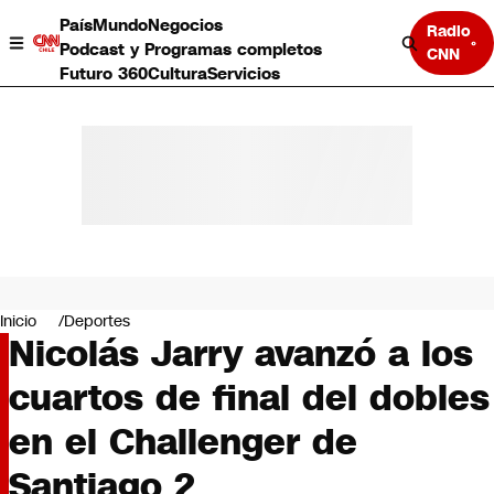
País
Mundo
Negocios
Radio
Podcast y Programas completos
CNN
Futuro 360
Cultura
Servicios
País
Mundo
Negocios
Inicio
Deportes
Nicolás Jarry avanzó a los
Deportes
Programas completos
cuartos de final del dobles
Cultura
Servicios
en el Challenger de
Bits
CNN Data
Santiago 2
CNN tiempo