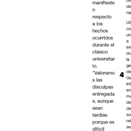
di
manifieste
de
n
na
respecto
U
a los
co
hechos
un
ocurridos
a
durante el
e
clásico
du
universitar
la
io.
ge
d
“Valoramo
Gi
s las
In
disculpas
e
entregada
m
s, aunque
d
sean
de
tardías
so
re
porque es
se
difícil