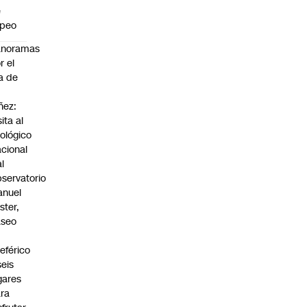
e
apeo
anoramas
r el
a de
ñez:
sita al
ológico
cional
al
servatorio
anuel
ster,
aseo
n
leférico
seis
gares
ra