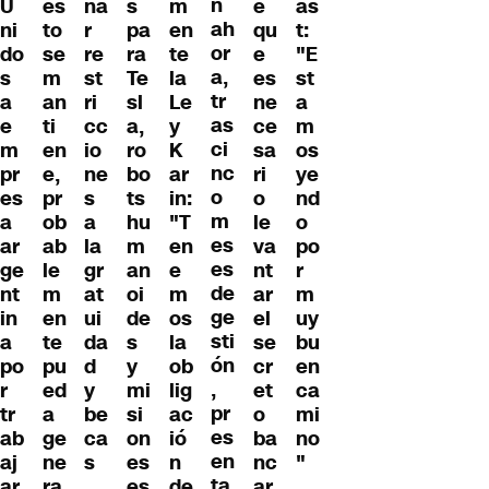
n
U
es
na
s
m
e
as
ah
ni
to
r
pa
en
qu
t:
or
do
se
re
ra
te
e
"E
a,
s
m
st
Te
la
es
st
tr
a
an
ri
sl
Le
ne
a
as
e
ti
cc
a,
y
ce
m
ci
m
en
io
ro
K
sa
os
nc
pr
e,
ne
bo
ar
ri
ye
o
es
pr
s
ts
in:
o
nd
m
a
ob
a
hu
"T
le
o
es
ar
ab
la
m
en
va
po
es
ge
le
gr
an
e
nt
r
de
nt
m
at
oi
m
ar
m
ge
in
en
ui
de
os
el
uy
sti
a
te
da
s
la
se
bu
ón
po
pu
d
y
ob
cr
en
,
r
ed
y
mi
lig
et
ca
pr
tr
a
be
si
ac
o
mi
es
ab
ge
ca
on
ió
ba
no
en
aj
ne
s
es
n
nc
"
ta
ar
ra
es
de
ar