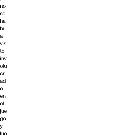
no
se
ha
bí
a
vis
to
inv
olu
cr
ad
o
en
el
jue
go
y
lue