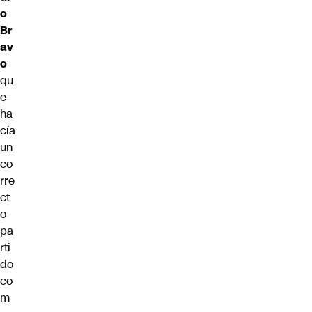
o
Br
av
o
qu
e
ha
cía
un
co
rre
ct
o
pa
rti
do
co
m