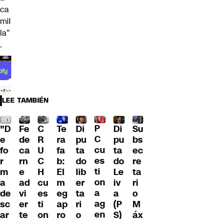
ca
mil
la”
.
LEE TAMBIÉN
P
"D
Fe
C
Te
Di
Di
Su
C
e
de
R
ra
pu
pu
bs
cu
fo
ca
U
fa
ta
ta
ec
es
r
rn
C
b:
do
do
re
ti
m
e
H
El
lib
Le
ta
on
a
ad
cu
m
er
iv
ri
a
de
vi
es
eg
ta
a
o
ag
sc
er
ti
ap
ri
(P
M
en
ar
te
on
ro
o
S)
áx