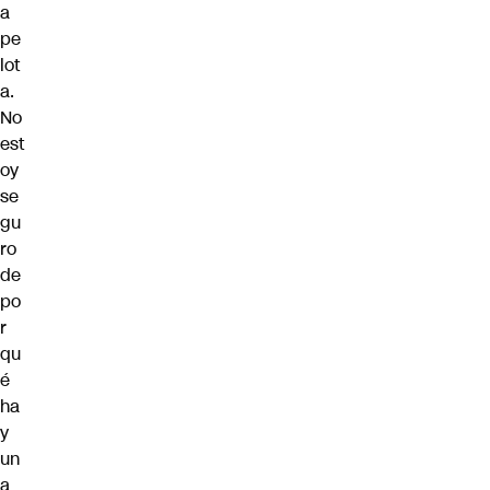
a
pe
lot
a.
No
est
oy
se
gu
ro
de
po
r
qu
é
ha
y
un
a