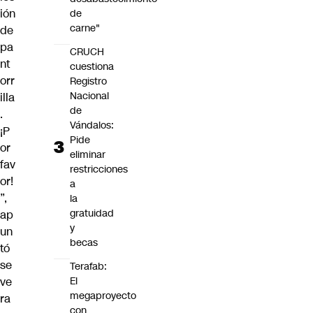
ión
de
carne"
de
pa
CRUCH
nt
cuestiona
orr
Registro
Nacional
illa
de
.
Vándalos:
¡P
Pide
or
eliminar
fav
restricciones
or!
a
”,
la
gratuidad
ap
y
un
becas
tó
se
Terafab:
ve
El
megaproyecto
ra
con