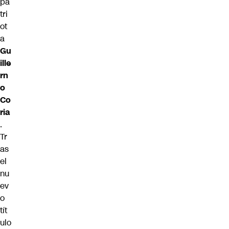
pa
tri
ot
a
Gu
ille
rn
o
Co
ria
.
Tr
as
el
nu
ev
o
tít
ulo