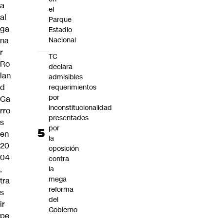
a
el
al
Parque
ga
Estadio
na
Nacional
r
TC
Ro
declara
lan
admisibles
d
requerimientos
por
Ga
inconstitucionalidad
rro
presentados
s
por
en
la
20
oposición
04
contra
,
la
mega
tra
reforma
s
del
ir
Gobierno
pe