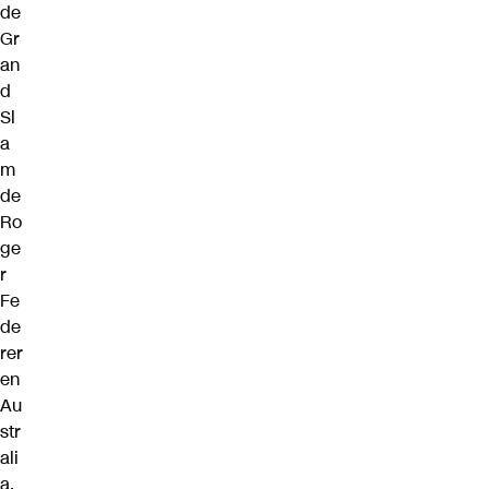
de
Gr
an
d
Sl
a
m
de
Ro
ge
r
Fe
de
rer
en
Au
str
ali
a
,