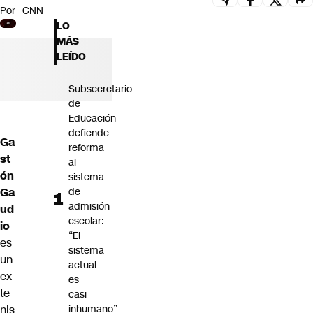
Por
CNN
Futuro 360
LO
Opinión
MÁS
LEÍDO
Subsecretario
de
Educación
defiende
Ga
reforma
st
al
ón
sistema
Ga
de
admisión
ud
escolar:
io
“El
es
sistema
un
actual
ex
es
te
casi
nis
inhumano”