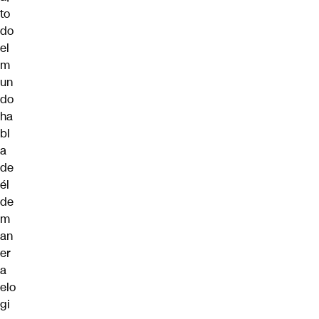
to
do
el
m
un
do
ha
bl
a
de
él
de
m
an
er
a
elo
gi