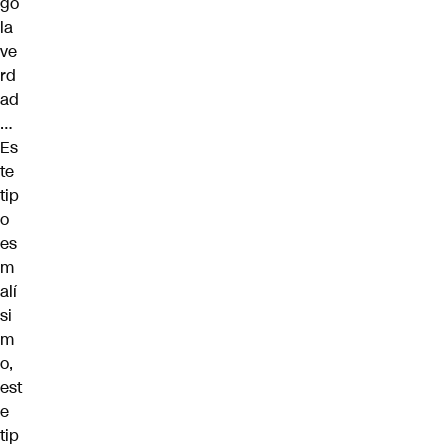
go
la
ve
rd
ad
…
Es
te
tip
o
es
m
alí
si
m
o,
est
e
tip