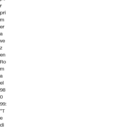
r
pri
m
er
a
ve
z
en
Ro
m
a
el
98
0
99:
“T
e
di