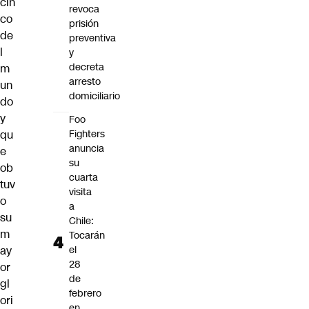
cin
revoca
co
prisión
de
preventiva
l
y
decreta
m
arresto
un
domiciliario
do
y
Foo
qu
Fighters
anuncia
e
su
ob
cuarta
tuv
visita
o
a
su
Chile:
m
Tocarán
ay
el
28
or
de
gl
febrero
ori
en