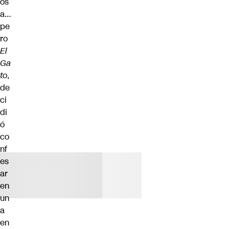
os
a…
pe
ro
El
Ga
to
,
de
ci
di
ó
co
nf
es
ar
en
un
a
en