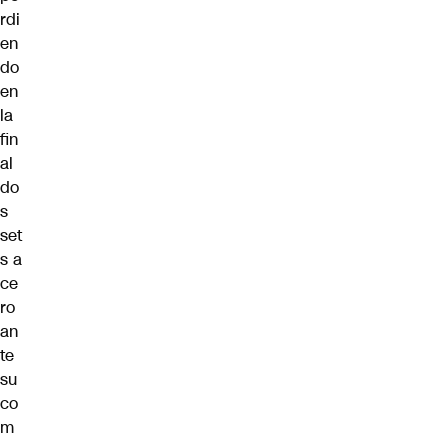
rdi
en
do
en
la
fin
al
do
s
set
s a
ce
ro
an
te
su
co
m