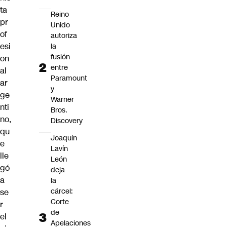
ta
Reino
pr
Unido
of
autoriza
esi
la
fusión
on
entre
al
Paramount
ar
y
ge
Warner
nti
Bros.
no,
Discovery
qu
Joaquín
e
Lavín
lle
León
gó
deja
a
la
cárcel:
se
Corte
r
de
el
Apelaciones