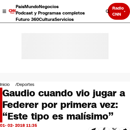
País
Mundo
Negocios
Radio
Podcast y Programas completos
CNN
Futuro 360
Cultura
Servicios
País
Mundo
Negocios
Inicio
Deportes
Gaudio cuando vio jugar a
Deportes
Programas completos
Federer por primera vez:
Cultura
Servicios
“Este tipo es malísimo”
Bits
CNN Data
01- 02- 2018 11:35
CNN tiempo