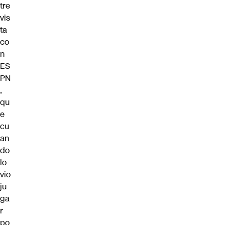
tre
vis
ta
co
n
ES
PN
,
qu
e
cu
an
do
lo
vio
ju
ga
r
po