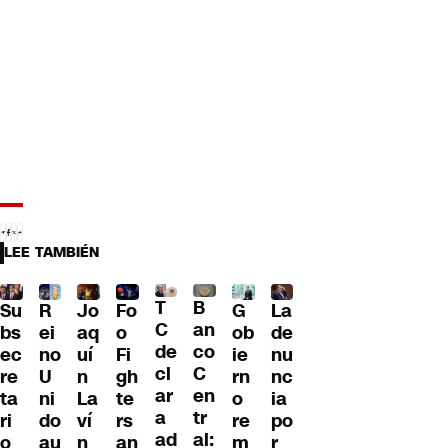
LEE TAMBIÉN
T
B
Su
R
Jo
G
La
Fo
C
an
bs
ei
aq
ob
de
o
de
co
ec
no
uí
ie
nu
Fi
cl
C
re
U
n
rn
nc
gh
ar
en
ta
ni
La
o
ia
te
a
tr
ri
do
ví
re
po
rs
ad
al:
o
au
n
m
r
an