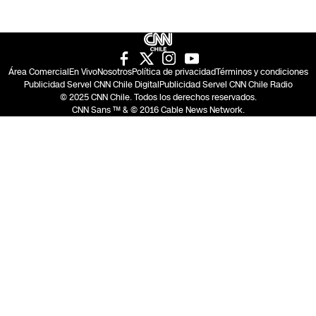
Área Comercial
En Vivo
Nosotros
Política de privacidad
Términos y condiciones
Publicidad Servel CNN Chile Digital
Publicidad Servel CNN Chile Radio
© 2025 CNN Chile. Todos los derechos reservados.
CNN Sans ™ & © 2016 Cable News Network.