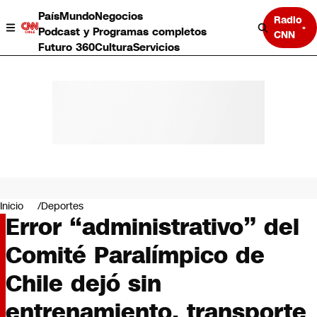
País
Mundo
Negocios
Radio
Podcast y Programas completos
CNN
Futuro 360
Cultura
Servicios
País
Mundo
Negocios
Inicio
Deportes
Error “administrativo” del
Deportes
Programas completos
Comité Paralímpico de
Cultura
Servicios
Chile dejó sin
Bits
CNN Data
entrenamiento, transporte
CNN tiempo