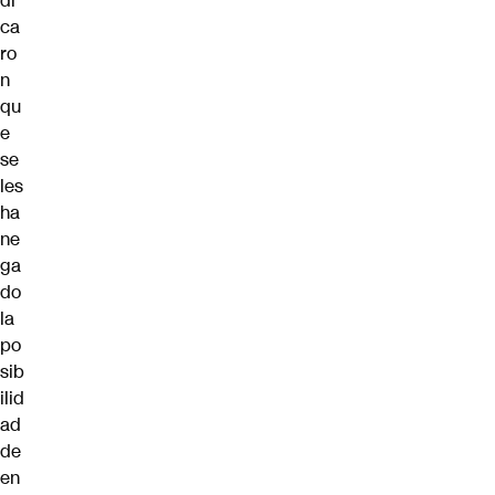
di
ca
ro
n
qu
e
se
les
ha
ne
ga
do
la
po
sib
ilid
ad
de
en