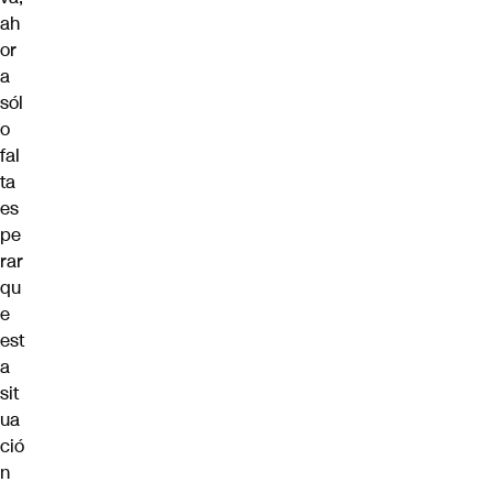
ah
or
a
sól
o
fal
ta
es
pe
rar
qu
e
est
a
sit
ua
ció
n