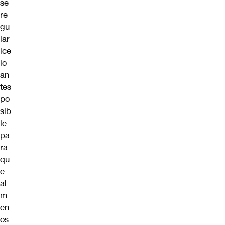
se
re
gu
lar
ice
lo
an
tes
po
sib
le
pa
ra
qu
e
al
m
en
os