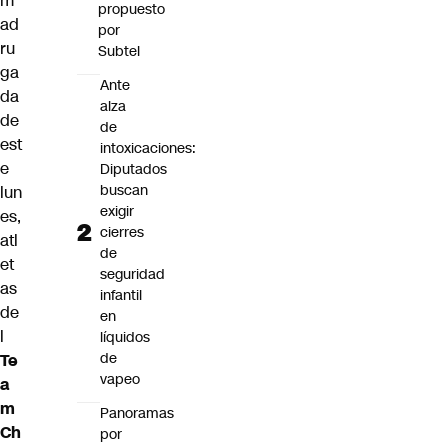
m
propuesto
ad
por
ru
Subtel
ga
Ante
da
alza
de
de
est
intoxicaciones:
e
Diputados
buscan
lun
exigir
es,
cierres
atl
de
et
seguridad
as
infantil
de
en
l
líquidos
de
Te
vapeo
a
m
Panoramas
Ch
por