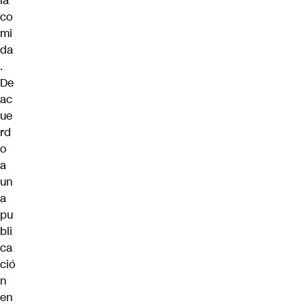
la
co
mi
da
.
De
ac
ue
rd
o
a
un
a
pu
bli
ca
ció
n
en