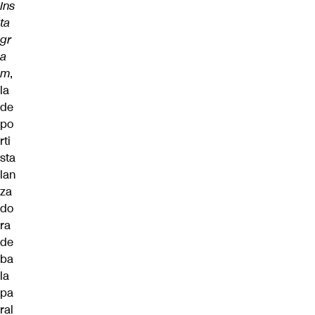
Ins
ta
gr
a
m
,
la
de
po
rti
sta
lan
za
do
ra
de
ba
la
pa
ral