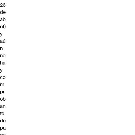
26
de
ab
ril)
y
aú
n
no
ha
y
co
m
pr
ob
an
te
de
pa