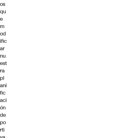
os
qu
e
m
od
ific
ar
nu
est
ra
pl
ani
fic
aci
ón
de
po
rti
va,