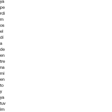
ya
pe
rdi
m
os
el
dí
a
de
en
tre
na
mi
en
to
y
ya
tuv
im