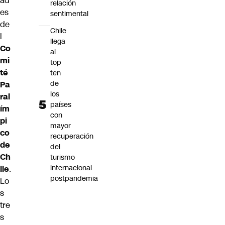
ad
relación
es
sentimental
de
Chile
l
llega
Co
al
mi
top
té
ten
de
Pa
los
ral
países
ím
con
pi
mayor
co
recuperación
de
del
Ch
turismo
internacional
ile
.
postpandemia
Lo
s
tre
s