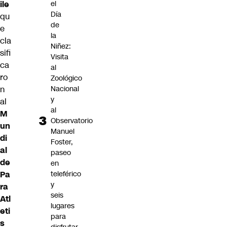
ile
el
Día
qu
de
e
la
cla
Niñez:
sifi
Visita
ca
al
ro
Zoológico
n
Nacional
y
al
al
M
Observatorio
un
Manuel
di
Foster,
al
paseo
de
en
Pa
teleférico
y
ra
seis
Atl
lugares
eti
para
s