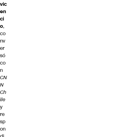
vic
en
ci
o
,
co
nv
er
só
co
n
CN
N
Ch
ile
y
re
sp
on
di