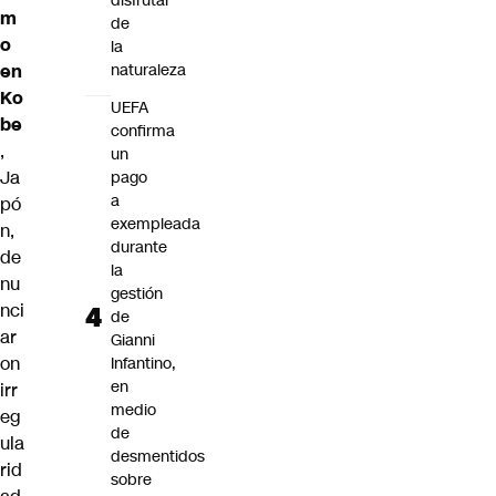
disfrutar
m
de
o
la
en
naturaleza
Ko
UEFA
be
confirma
,
un
Ja
pago
a
pó
exempleada
n,
durante
de
la
nu
gestión
nci
de
ar
Gianni
on
Infantino,
en
irr
medio
eg
de
ula
desmentidos
rid
sobre