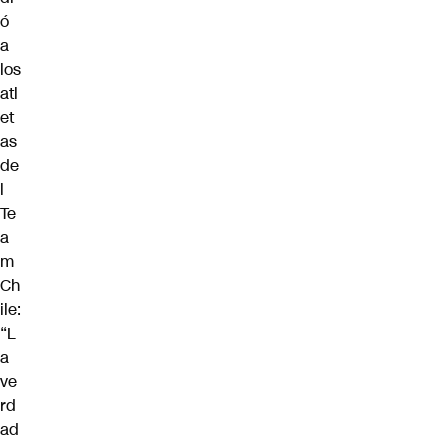
ó
a
los
atl
et
as
de
l
Te
a
m
Ch
ile:
“L
a
ve
rd
ad