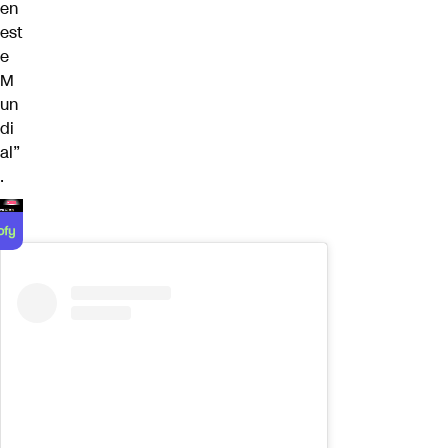
en
est
e
M
un
di
al”
.