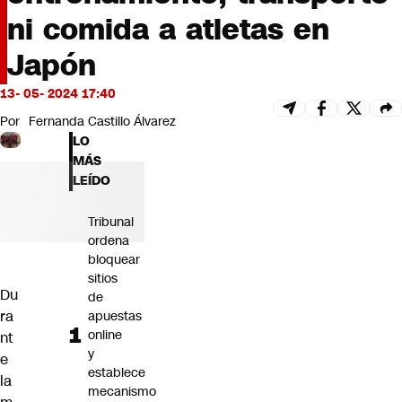
Futuro 360
ni comida a atletas en
Opinión
Japón
13- 05- 2024 17:40
Por
Fernanda Castillo Álvarez
LO
MÁS
LEÍDO
Tribunal
ordena
bloquear
sitios
Du
de
ra
apuestas
online
nt
y
e
establece
la
mecanismo