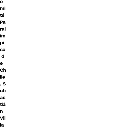
o
mi
té
Pa
ral
ím
pi
co
d
e
Ch
ile
,
S
eb
as
tiá
n
Vil
la