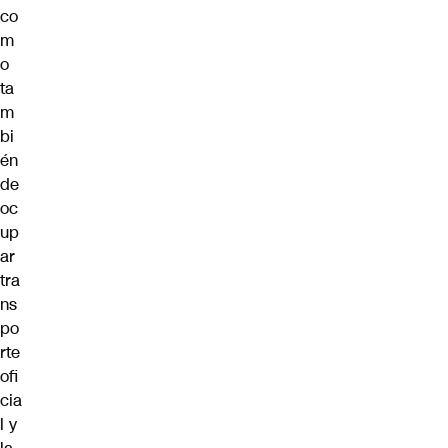
co
m
o
ta
m
bi
én
de
oc
up
ar
tra
ns
po
rte
ofi
cia
l y