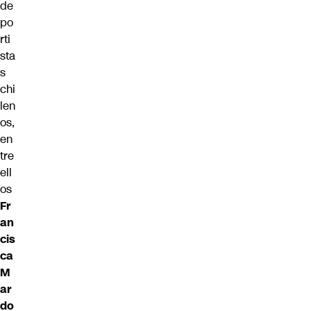
de
po
rti
sta
s
chi
len
os,
en
tre
ell
os
Fr
an
cis
ca
M
ar
do