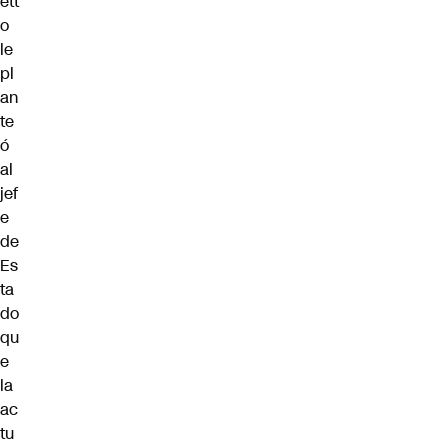
ett
o
le
pl
an
te
ó
al
jef
e
de
Es
ta
do
qu
e
la
ac
tu