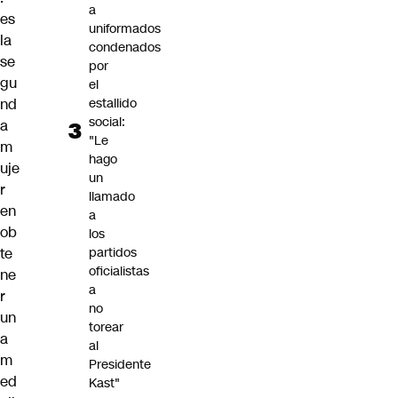
a
es
uniformados
la
condenados
se
por
gu
el
estallido
nd
social:
a
"Le
m
hago
uje
un
r
llamado
en
a
ob
los
partidos
te
oficialistas
ne
a
r
no
un
torear
a
al
m
Presidente
ed
Kast"