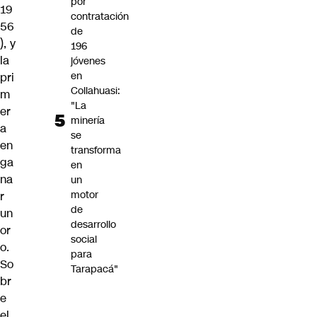
por
19
contratación
56
de
), y
196
la
jóvenes
en
pri
Collahuasi:
m
"La
er
minería
a
se
en
transforma
ga
en
na
un
motor
r
de
un
desarrollo
or
social
o.
para
So
Tarapacá"
br
e
el