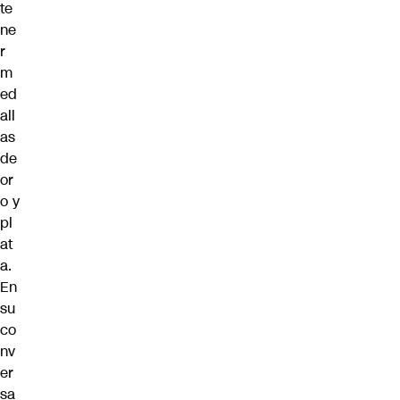
te
ne
r
m
ed
all
as
de
or
o y
pl
at
a.
En
su
co
nv
er
sa