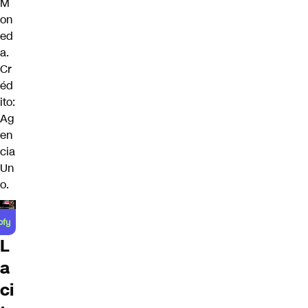
M
on
ed
a.
Cr
éd
ito:
Ag
en
cia
Un
o.
L
a
ci