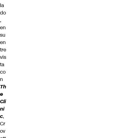
la
do
,
en
su
en
tre
vis
ta
co
n
Th
e
Cli
ni
c
,
Cr
ov