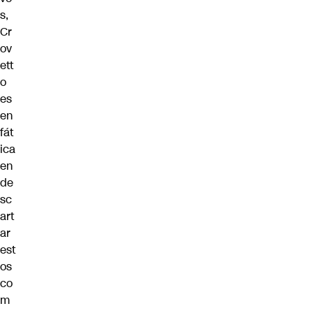
s,
Cr
ov
ett
o
es
en
fát
ica
en
de
sc
art
ar
est
os
co
m