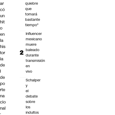
ar
quiebre
que
có
tomará
un
bastante
hit
tiempo"
o
Influencer
en
mexicano
la
muere
his
baleado
tor
durante
ia
transmisión
de
en
l
vivo
de
Schalper
po
y
rte
el
na
debate
sobre
cio
los
nal
indultos
: