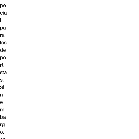
pe
cia
l
pa
ra
los
de
po
rti
sta
s.
Si
n
e
m
ba
rg
o,