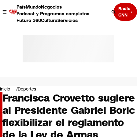
País
Mundo
Negocios
Radio
Podcast y Programas completos
CNN
Futuro 360
Cultura
Servicios
País
Mundo
Negocios
Inicio
Deportes
Francisca Crovetto sugiere
Deportes
Programas completos
al Presidente Gabriel Boric
Cultura
Servicios
flexibilizar el reglamento
Bits
CNN Data
de la Ley de Armas
CNN tiempo