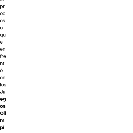
pr
oc
es
o
qu
e
en
fre
nt
ó
en
los
Ju
eg
os
Olí
m
pi