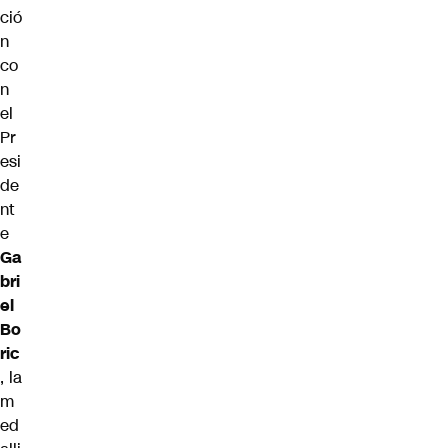
ció
n
co
n
el
Pr
esi
de
nt
e
Ga
bri
el
Bo
ric
, la
m
ed