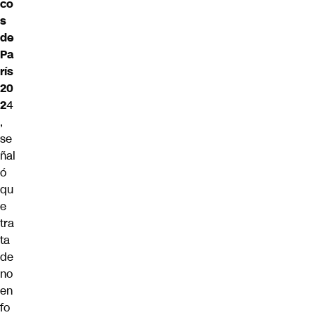
co
s
de
Pa
rís
20
2
4
,
se
ñal
ó
qu
e
tra
ta
de
no
en
fo