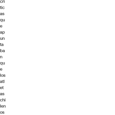
crí
tic
as
qu
e
ap
un
ta
ba
n
qu
e
los
atl
et
as
chi
len
os