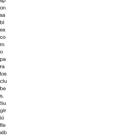
sp
on
sa
bl
es
co
m
o
pa
ra
los
clu
be
s.
Su
gir
ió
fle
xib