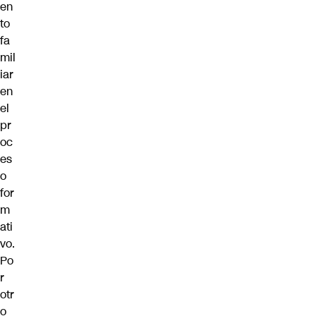
en
to
fa
mil
iar
en
el
pr
oc
es
o
for
m
ati
vo.
Po
r
otr
o