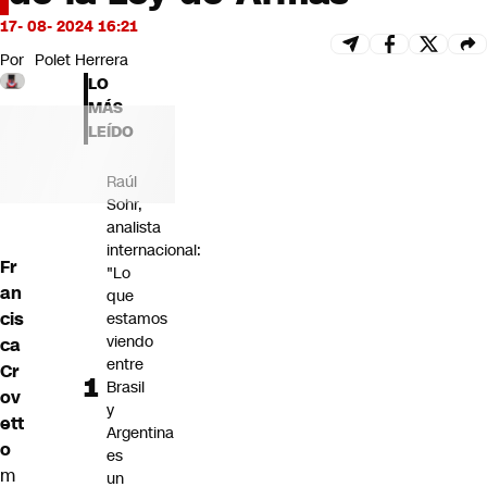
Futuro 360
17- 08- 2024 16:21
Opinión
Por
Polet Herrera
LO
MÁS
LEÍDO
Raúl
Sohr,
analista
internacional:
Fr
"Lo
an
que
cis
estamos
viendo
ca
entre
Cr
Brasil
ov
y
ett
Argentina
o
es
m
un