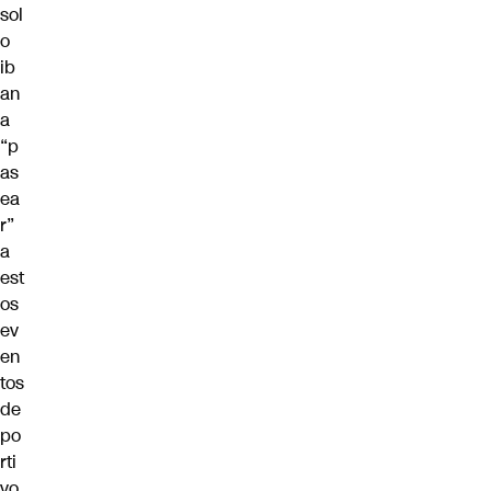
sol
o
ib
an
a
“p
as
ea
r”
a
est
os
ev
en
tos
de
po
rti
vo