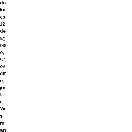
do
lun
es
12
de
ag
ost
o,
Cr
ov
ett
o,
jun
to
a
Ya
s
m
an