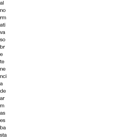
al
no
rm
ati
va
so
br
e
te
ne
nci
a
de
ar
m
as
es
ba
sta