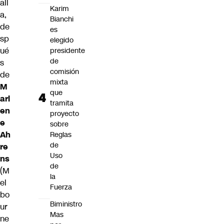
all
Karim
a,
Bianchi
de
es
sp
elegido
ué
presidente
de
s
comisión
de
mixta
M
que
arl
tramita
en
proyecto
e
sobre
Ah
Reglas
de
re
Uso
ns
de
(M
la
el
Fuerza
bo
Biministro
ur
Mas
ne