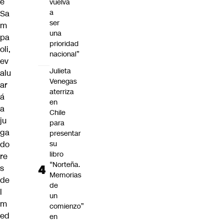
e
vuelva
a
Sa
ser
m
una
pa
prioridad
oli,
nacional”
ev
Julieta
alu
Venegas
ar
aterriza
á
en
a
Chile
ju
para
ga
presentar
do
su
libro
re
“Norteña.
s
Memorias
de
de
l
un
m
comienzo”
ed
en