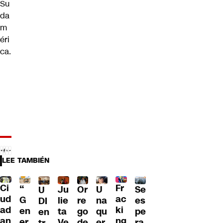
Su
da
m
éri
ca.
LEE TAMBIÉN
Ci
Fr
“
Ju
Or
U
Se
U
ud
ac
G
lie
re
na
es
DI
ad
ki
en
ta
go
qu
pe
en
an
ng
er
Ve
de
er
ra