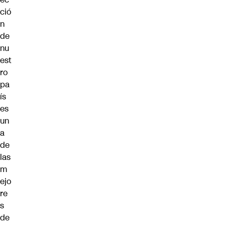
ció
n
de
nu
est
ro
pa
ís
es
un
a
de
las
m
ejo
re
s
de