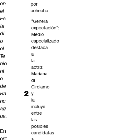
en
por
el
cohecho
Es
“Genera
ta
expectación”:
di
Medio
o
especializado
destaca
el
a
Te
la
nie
actriz
nt
Mariana
e
di
de
Girolamo
Ra
y
la
nc
incluye
ag
entre
ua.
las
posibles
En
candidatas
est
a