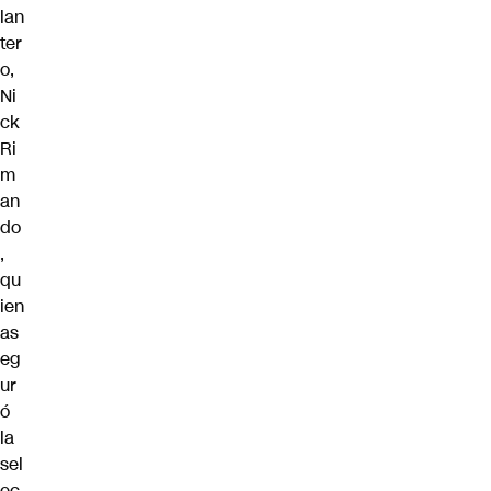
lan
ter
o,
Ni
ck
Ri
m
an
do
,
qu
ien
as
eg
ur
ó
la
sel
ec