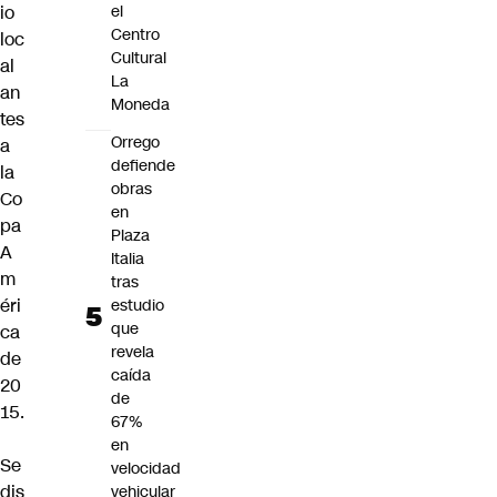
io
el
Centro
loc
Cultural
al
La
an
Moneda
tes
Orrego
a
defiende
la
obras
Co
en
pa
Plaza
A
Italia
m
tras
éri
estudio
que
ca
revela
de
caída
20
de
15.
67%
en
Se
velocidad
dis
vehicular