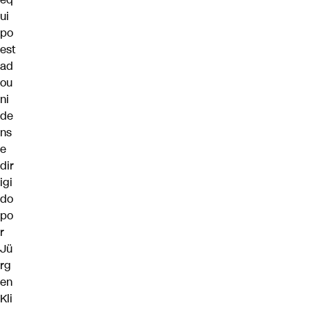
ui
po
est
ad
ou
ni
de
ns
e
dir
igi
do
po
r
Jü
rg
en
Kli