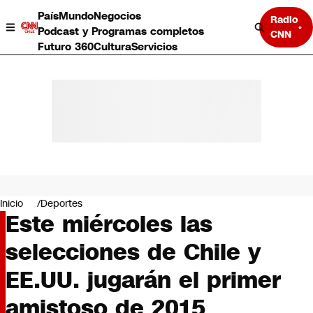
País
Mundo
Negocios
Radio
Podcast y Programas completos
CNN
Futuro 360
Cultura
Servicios
País
Mundo
Negocios
Inicio
Deportes
Este miércoles las
Deportes
Programas completos
selecciones de Chile y
Cultura
Servicios
EE.UU. jugarán el primer
Bits
CNN Data
amistoso de 2015
CNN tiempo