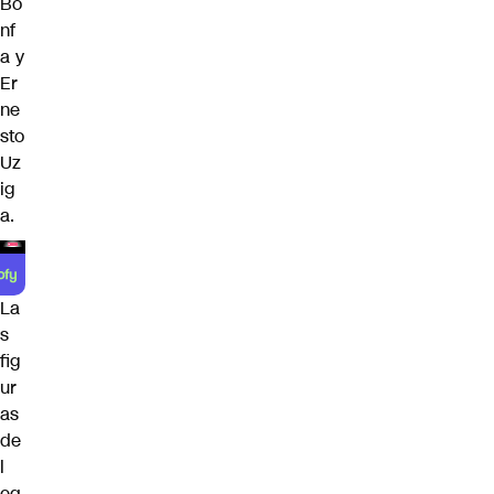
Bo
nf
a y
Er
ne
sto
Uz
ig
a.
La
s
fig
ur
as
de
l
eq