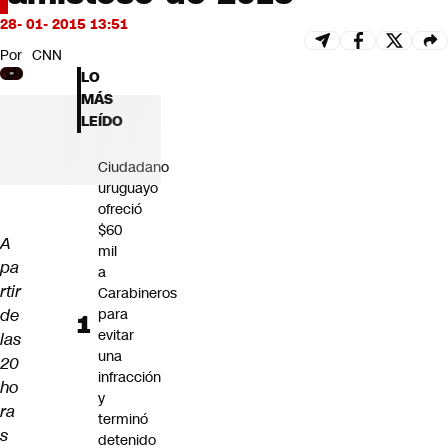
Futuro 360
28- 01- 2015 13:51
Opinión
Por
CNN
LO
MÁS
LEÍDO
Ciudadano
uruguayo
ofreció
$60
A
mil
pa
a
rtir
Carabineros
de
para
evitar
las
una
20
infracción
ho
y
ra
terminó
s
detenido