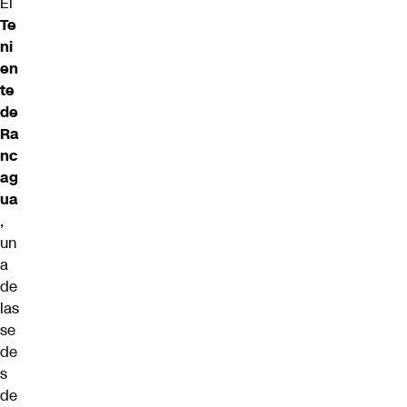
El
Te
ni
en
te
de
Ra
nc
ag
ua
,
un
a
de
las
se
de
s
de