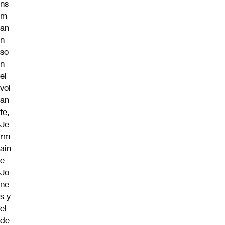
ns
m
an
n
so
n
el
vol
an
te,
Je
rm
ain
e
Jo
ne
s y
el
de