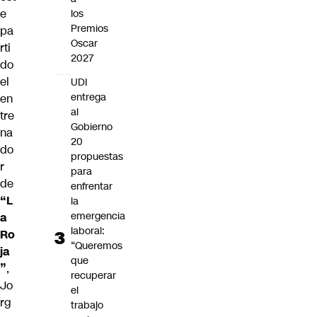
e
los
Premios
pa
Oscar
rti
2027
do
el
UDI
entrega
en
al
tre
Gobierno
na
20
do
propuestas
r
para
de
enfrentar
“L
la
emergencia
a
laboral:
Ro
“Queremos
ja
que
”
,
recuperar
Jo
el
rg
trabajo