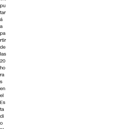
pu
tar
á
a
pa
rtir
de
las
20
ho
ra
s
en
el
Es
ta
di
o