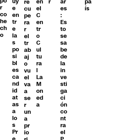
po
uy
en
r
ar
pa
re
r
e
el
es
ís
cu
co
en
C
:
pe
he
tr
en
Es
ra
ch
e
tr
to
r
o
la
o
se
el
s
C
sa
tr
po
ul
be
ab
si
tu
de
aj
bl
ra
la
o
es
l
in
vu
ca
La
ve
el
nd
M
sti
va
id
on
ga
a
at
ed
ci
se
as
a
ón
r
a
co
un
lo
nt
a
s
ra
pr
Pr
el
io
e
P
ri