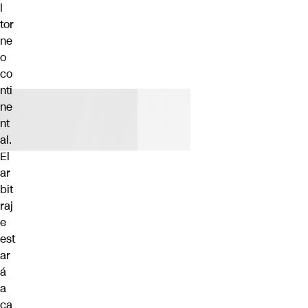
l
tor
ne
o
co
nti
ne
nt
al.
El
ar
bit
raj
e
est
ar
á
a
ca