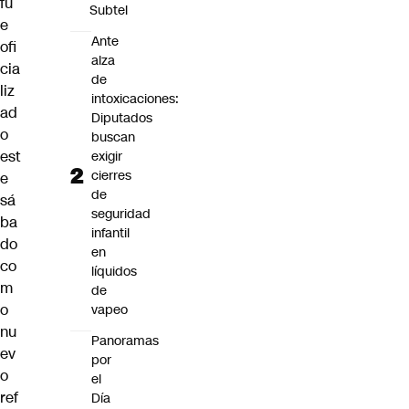
fu
Subtel
e
Ante
ofi
alza
cia
de
liz
intoxicaciones:
ad
Diputados
o
buscan
est
exigir
cierres
e
de
sá
seguridad
ba
infantil
do
en
co
líquidos
m
de
o
vapeo
nu
Panoramas
ev
por
o
el
ref
Día