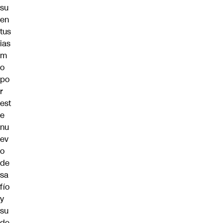
su
en
tus
ias
m
o
po
r
est
e
nu
ev
o
de
sa
fío
y
su
de