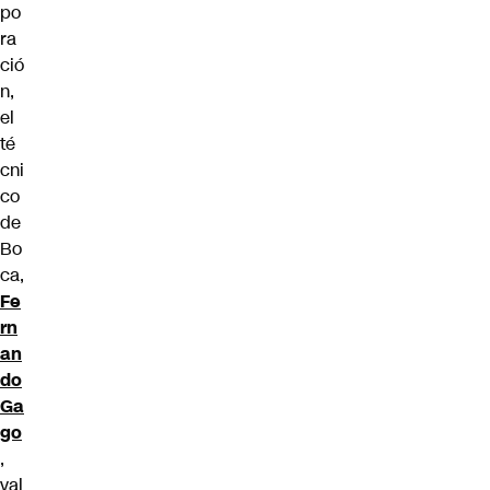
po
ra
ció
n,
el
té
cni
co
de
Bo
ca,
Fe
rn
an
do
Ga
go
,
val