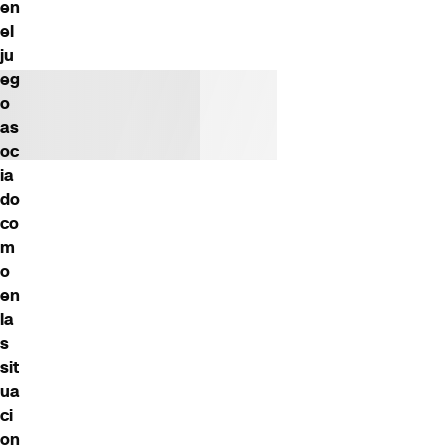
en
el
ju
eg
o
as
oc
ia
do
co
m
o
en
la
s
sit
ua
ci
on