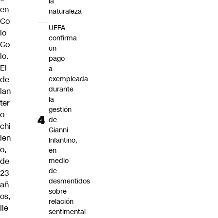
la
en
naturaleza
Co
UEFA
lo
confirma
Co
un
lo.
pago
El
a
de
exempleada
durante
lan
la
ter
gestión
o
de
chi
Gianni
len
Infantino,
o,
en
de
medio
de
23
desmentidos
añ
sobre
os,
relación
lle
sentimental