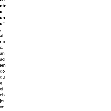
ntr
a-
un
o”
,
afi
rm
ó,
añ
ad
ien
do
qu
e
el
ob
jeti
vo