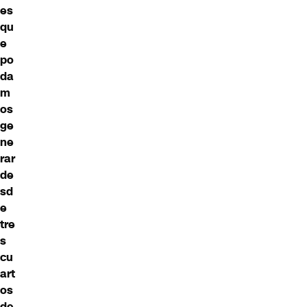
es
qu
e
po
da
m
os
ge
ne
rar
de
sd
e
tre
s
cu
art
os
de