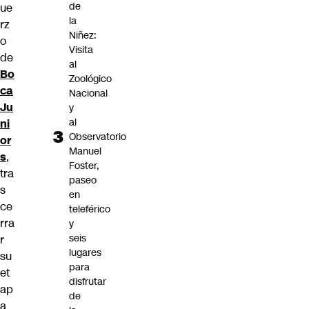
de
ue
la
rz
Niñez:
o
Visita
de
al
Bo
Zoológico
ca
Nacional
Ju
y
al
ni
Observatorio
or
Manuel
s
,
Foster,
tra
paseo
s
en
ce
teleférico
rra
y
seis
r
lugares
su
para
et
disfrutar
ap
de
a