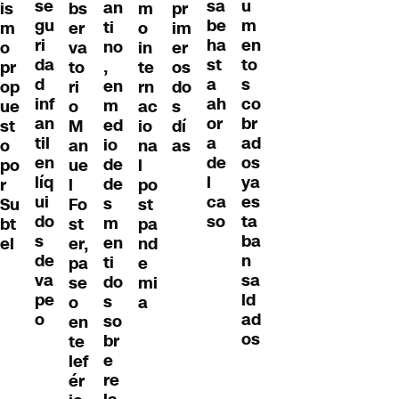
se
u
sa
an
is
bs
m
pr
gu
m
be
ti
m
er
o
im
ri
en
ha
no
o
va
in
er
da
to
st
,
pr
to
te
os
d
s
a
en
op
ri
rn
do
inf
co
ah
m
ue
o
ac
s
an
br
or
ed
st
M
io
dí
til
ad
a
io
o
an
na
as
en
os
de
de
po
ue
l
líq
ya
l
de
r
l
po
ui
es
ca
s
Su
Fo
st
do
ta
so
m
bt
st
pa
s
ba
en
el
er,
nd
de
n
ti
pa
e
va
sa
do
se
mi
pe
ld
s
o
a
o
ad
so
en
os
br
te
e
lef
re
ér