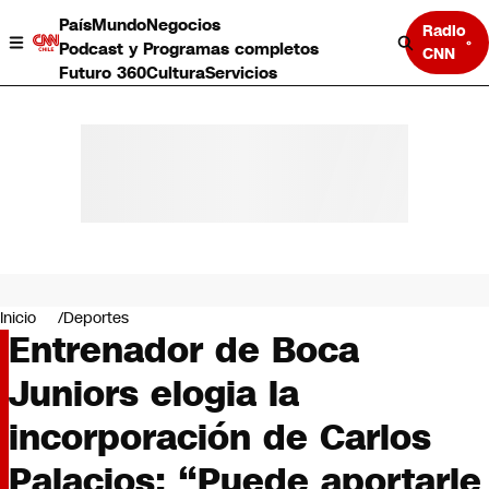
País
Mundo
Negocios
Radio
Podcast y Programas completos
CNN
Futuro 360
Cultura
Servicios
País
Mundo
Negocios
Inicio
Deportes
Entrenador de Boca
Deportes
Programas completos
Juniors elogia la
Cultura
Servicios
incorporación de Carlos
Bits
CNN Data
Palacios: “Puede aportarle
CNN tiempo