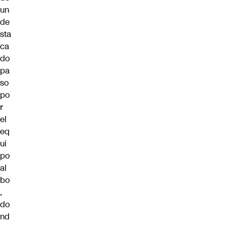
un
de
sta
ca
do
pa
so
po
r
el
eq
ui
po
al
bo
,
do
nd