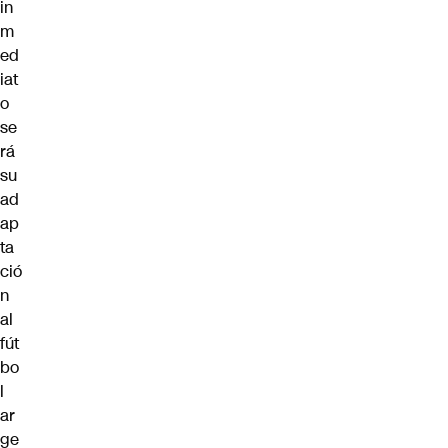
in
m
ed
iat
o
se
rá
su
ad
ap
ta
ció
n
al
fút
bo
l
ar
ge