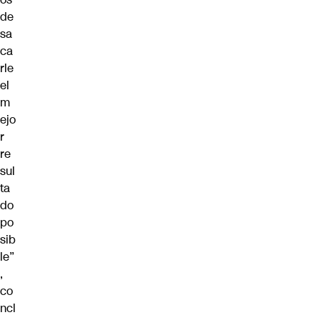
de
sa
ca
rle
el
m
ejo
r
re
sul
ta
do
po
sib
le”
,
co
ncl