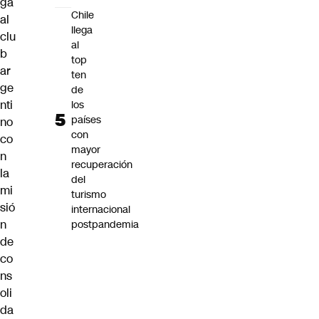
ga
Chile
al
llega
clu
al
b
top
ar
ten
ge
de
nti
los
países
no
con
co
mayor
n
recuperación
la
del
mi
turismo
sió
internacional
n
postpandemia
de
co
ns
oli
da