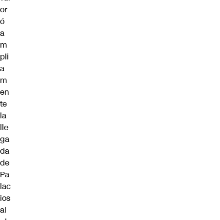
or
ó
a
m
pli
a
m
en
te
la
lle
ga
da
de
Pa
lac
ios
al