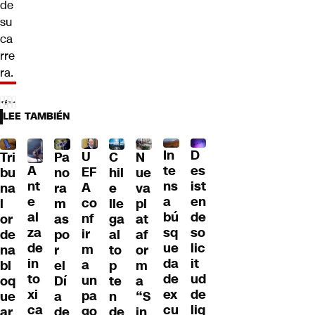
de
su
ca
rre
ra.
LEE TAMBIÉN
D
In
U
Tri
Pa
C
N
A
es
te
EF
bu
no
hil
ue
nt
ist
ns
A
na
ra
e
va
e
en
a
co
l
m
lle
pl
al
de
bú
nf
or
as
ga
at
za
so
sq
ir
de
po
al
af
de
lic
ue
m
na
r
to
or
in
it
da
a
bl
el
p
m
to
ud
de
un
oq
Dí
te
a
xi
de
ex
pa
ue
a
n
“S
ca
liq
cu
go
ar
de
de
in