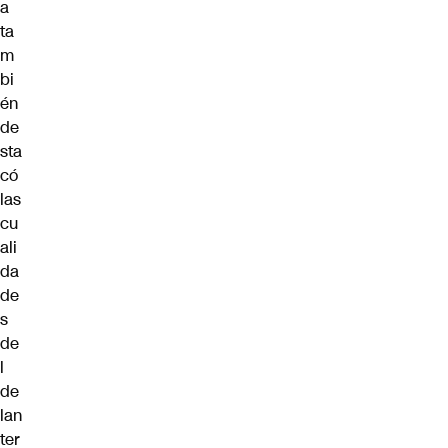
a
ta
m
bi
én
de
sta
có
las
cu
ali
da
de
s
de
l
de
lan
ter