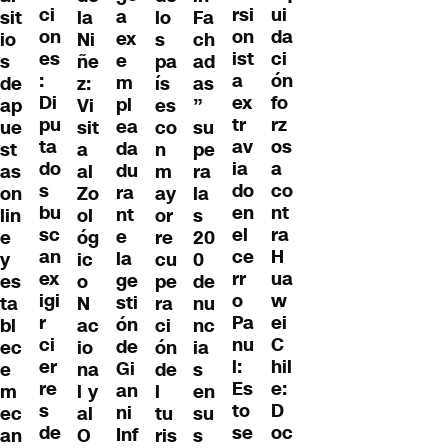
ci
ui
rsi
a
sit
la
lo
Fa
on
da
on
ex
io
Ni
s
ch
es
ci
ist
e
s
ñe
pa
ad
:
ón
a
m
de
z:
ís
as
Di
fo
ex
pl
ap
Vi
es
”
pu
rz
tr
ea
ue
sit
co
su
ta
os
av
da
st
a
n
pe
do
a
ia
du
as
al
m
ra
s
co
do
ra
on
Zo
ay
la
bu
nt
en
nt
lin
ol
or
s
sc
ra
el
e
e
óg
re
20
an
H
ce
la
y
ic
cu
0
ex
ua
rr
ge
es
o
pe
de
igi
w
o
sti
ta
N
ra
nu
r
ei
Pa
ón
bl
ac
ci
nc
ci
C
nu
de
ec
io
ón
ia
er
hil
l:
Gi
e
na
de
s
re
e:
Es
an
m
l y
l
en
s
D
to
ni
ec
al
tu
su
de
oc
se
Inf
an
O
ris
s