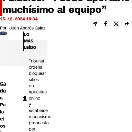
Futuro 360
muchísimo al equipo”
Opinión
15- 12- 2024 16:34
Por
Juan Andrés Galaz
LO
MÁS
LEÍDO
Tribunal
ordena
bloquear
sitios
Ca
de
rlo
apuestas
s
online
Pa
y
establece
la
mecanismo
ci
propuesto
os
por