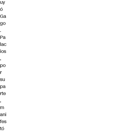
uy
ó
Ga
go
.
Pa
lac
ios
,
po
r
su
pa
rte
,
m
ani
fes
tó