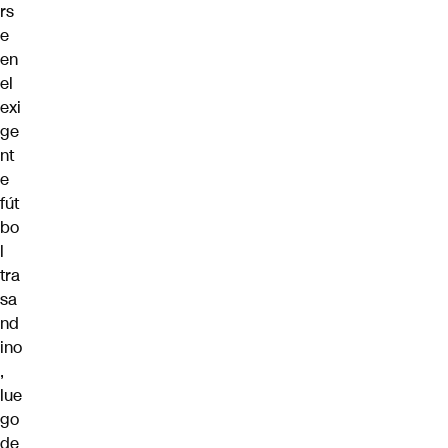
rs
e
en
el
exi
ge
nt
e
fút
bo
l
tra
sa
nd
ino
,
lue
go
de