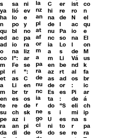
la
s
sa
ni
C
er
ist
co
nz
ya
lió
ev
hi
re
ro
n
an
ha
lo
e
na
de
N
el
pl
n
po
y
de
l
ac
qu
at
qu
bl
no
nu
Pa
io
e
af
ed
ac
pa
nc
so
na
El
or
ad
io
ra
ia
Lo
l
on
m
o
na
liz
a
s
de
M
a
co
l":
ar
m
Li
Vá
us
pa
m
Fe
se
en
be
nd
k
ra
pl
ri
":
az
rt
al
fa
de
et
as
C
as
ad
os
br
nu
a
Li
en
de
or
:
ic
nc
m
br
tr
Es
es
Pi
ar
ia
en
es
os
ta
:
de
á
r
te
re
de
do
"S
eli
ch
ne
su
ch
sk
s
i
mi
ip
go
pe
az
i
U
es
na
s
ci
ra
an
pi
ni
to
r
pa
os
da
di
de
do
se
re
ra