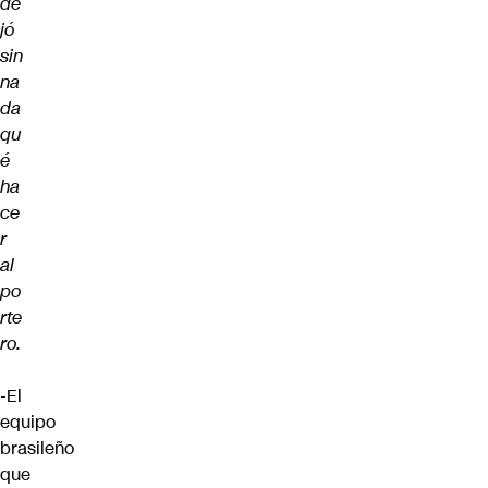
de
jó
sin
na
da
qu
é
ha
ce
r
al
po
rte
ro.
-El
equipo
brasileño
que