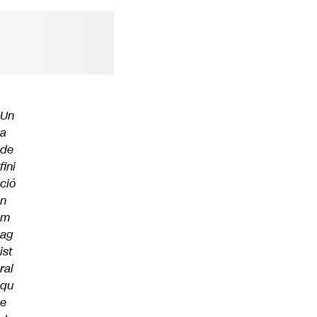
Futuro 360
Opinión
Un
a
de
fini
ció
n
m
ag
ist
ral
qu
e