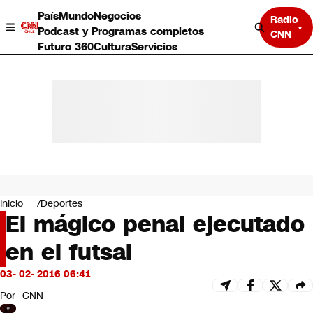
País
Mundo
Negocios
Radio
Podcast y Programas completos
CNN
Futuro 360
Cultura
Servicios
País
Mundo
Negocios
Inicio
Deportes
El mágico penal ejecutado
Deportes
Programas completos
en el futsal
Cultura
Servicios
03- 02- 2016 06:41
Bits
CNN Data
Por
CNN
CNN tiempo