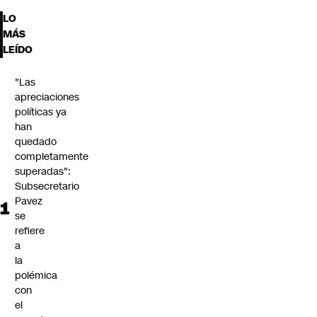
LO
MÁS
LEÍDO
"Las
apreciaciones
políticas ya
han
quedado
completamente
superadas":
Subsecretario
Pavez
se
refiere
a
la
polémica
con
el