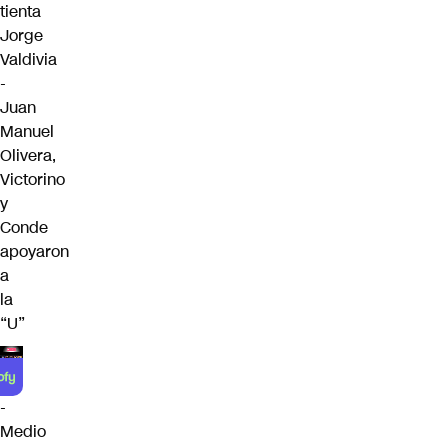
tienta
Jorge
Valdivia
-
Juan
Manuel
Olivera,
Victorino
y
Conde
apoyaron
a
la
“U”
-
Medio