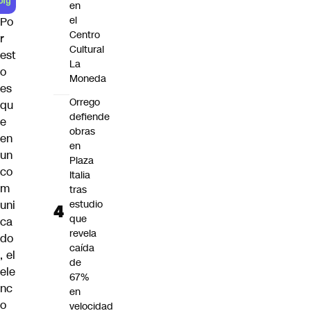
en
el
Po
Centro
r
Cultural
est
La
o
Moneda
es
Orrego
qu
defiende
e
obras
en
en
un
Plaza
co
Italia
m
tras
estudio
uni
que
ca
revela
do
caída
, el
de
ele
67%
nc
en
o
velocidad