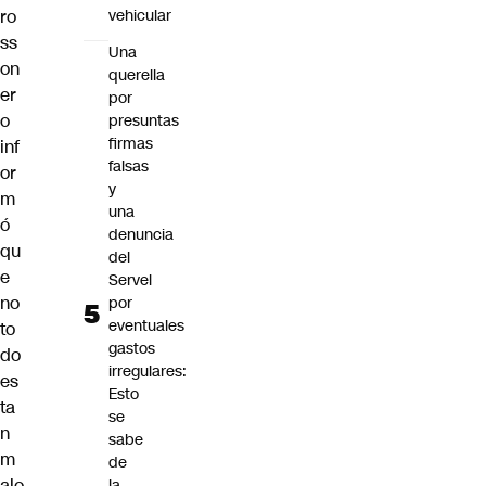
vehicular
ro
ss
Una
on
querella
er
por
o
presuntas
firmas
inf
falsas
or
y
m
una
ó
denuncia
qu
del
e
Servel
no
por
eventuales
to
gastos
do
irregulares:
es
Esto
ta
se
n
sabe
m
de
alo
la