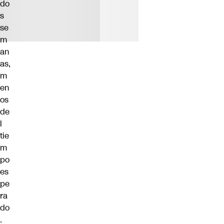
do
s
se
m
an
as,
m
en
os
de
l
tie
m
po
es
pe
ra
do
.