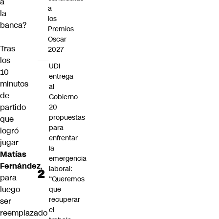
a
a
la
los
banca?
Premios
Oscar
Tras
2027
los
UDI
10
entrega
minutos
al
de
Gobierno
partido
20
propuestas
que
para
logró
enfrentar
jugar
la
Matías
emergencia
Fernández
,
laboral:
para
“Queremos
luego
que
recuperar
ser
el
reemplazado