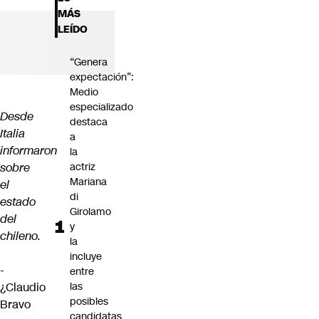
Futuro 360
MÁS
Opinión
LEÍDO
“Genera
expectación”:
Medio
especializado
Desde
destaca
Italia
a
informaron
la
sobre
actriz
Mariana
el
di
estado
Girolamo
del
y
chileno.
la
incluye
-
entre
¿Claudio
las
posibles
Bravo
candidatas