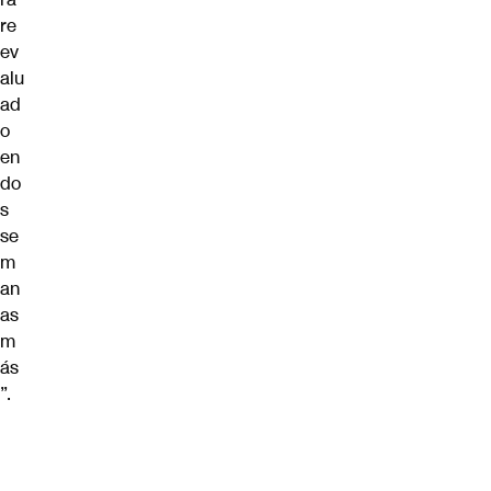
re
ev
alu
ad
o
en
do
s
se
m
an
as
m
ás
”.