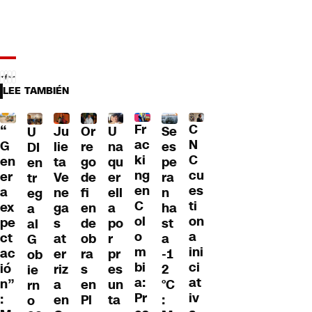
LEE TAMBIÉN
Fr
C
“
Ju
Or
U
Se
U
ac
N
G
lie
re
na
es
DI
ki
C
en
ta
go
qu
pe
en
ng
cu
er
Ve
de
er
ra
tr
en
es
a
ne
fi
ell
n
eg
C
ti
ex
ga
en
a
ha
a
ol
on
pe
s
de
po
st
al
o
a
ct
at
ob
r
a
G
m
ini
ac
er
ra
pr
-1
ob
bi
ci
ió
riz
s
es
2
ie
a:
at
n”
a
en
un
°C
rn
Pr
iv
:
en
Pl
ta
:
o