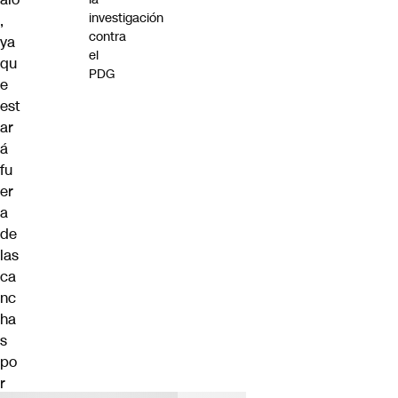
investigación
,
contra
ya
el
qu
PDG
e
est
ar
á
fu
er
a
de
las
ca
nc
ha
s
po
r