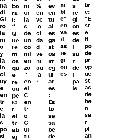
ni
br
na
m
%
ev
s
bo
bl
e:
di
or
en
en
re
ra
e"
"E
Gi
ia
ve
tu
gi
l:
en
st
ro
s
lo
al
on
“
va
e
la
de
ci
es
es
Q
ri
ti
m
un
da
ga
de
ue
as
po
o
co
d
st
l
re
re
de
y
mi
ve
os
su
m
gi
pr
la
en
hi
irr
r
os
on
op
in
zo
cu
eg
de
qu
es
ue
cl
”
la
ul
l
e
st
uy
en
r
ar
pa
re
as
e
el
es
ís
cu
de
en
C
:
pe
be
tr
en
Es
ra
n
e
tr
to
r
se
la
o
se
el
r
s
C
sa
tr
pl
po
ul
be
ab
an
si
tu
de
aj