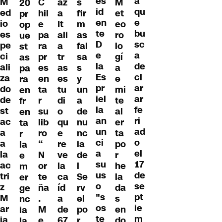
es
a
M
C
az
s
M
20
id
qu
ed
hil
a
fir
et
pr
en
e
io
e
It
m
eo
op
te
bu
es
pa
ali
as
ro
ue
D
sc
pe
ra
a
fal
lo
st
e
a
ci
pr
tr
sa
gí
as
la
de
ali
es
as
s
a
pa
Es
cl
za
en
es
y
e
ra
pr
ar
do
ta
tu
un
mi
en
iel
ar
de
r
di
a
te
fr
la
fe
st
su
o
de
al
en
an
ri
ac
lib
qu
nu
er
ta
un
ad
a
ro
e
nc
ta
r
ci
o
a
“
re
ia
po
la
a
el
la
N
ve
de
r
e
su
17
ac
or
la
l
he
m
us
de
tri
te
ca
Se
la
er
o
se
z
ña
íd
rv
da
ge
"s
pt
M
.
a
el
s
nc
os
ie
ar
M
de
po
en
ia
te
m
ia
e
67
r
do
la