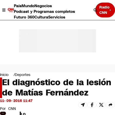
País
Mundo
Negocios
Radio
Podcast y Programas completos
CNN
Futuro 360
Cultura
Servicios
País
Mundo
Negocios
Inicio
Deportes
El diagnóstico de la lesión
Deportes
Programas completos
de Matías Fernández
Cultura
Servicios
11- 09- 2016 11:47
Bits
CNN Data
Por
CNN
CNN tiempo
LO