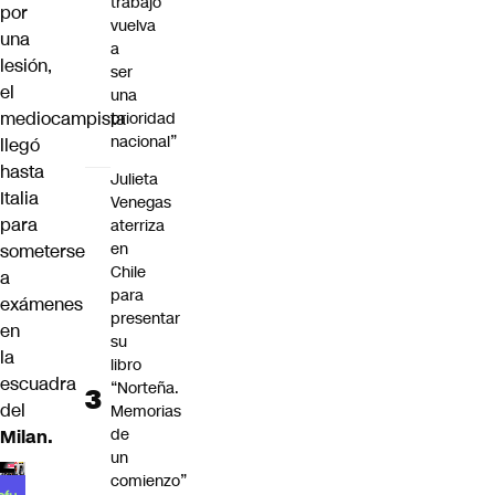
trabajo
por
vuelva
una
a
lesión,
ser
el
una
mediocampista
prioridad
nacional”
llegó
hasta
Julieta
Italia
Venegas
para
aterriza
en
someterse
Chile
a
para
exámenes
presentar
en
su
la
libro
escuadra
“Norteña.
del
Memorias
de
Milan.
un
comienzo”