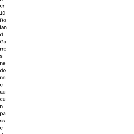
er
10
Ro
lan
d
Ga
rro
s
ne
do
nn
e
au
cu
n
pa
ss
e