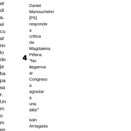
ar
Daniel
di
Manouchehri
a,
(PS)
el
responde
a
cu
crítica
al
de
no
Magdalena
lo
Piñera:
de
“No
ja
llegamos
ba
al
Congreso
pa
a
sa
agradar
r.
a
Un
una
m
élite”
o
Iván
m
Arriagada
en