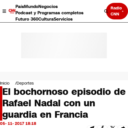
País
Mundo
Negocios
Radio
Podcast y Programas completos
CNN
Futuro 360
Cultura
Servicios
País
Mundo
Negocios
Inicio
Deportes
El bochornoso episodio de
Deportes
Programas completos
Rafael Nadal con un
Cultura
Servicios
guardia en Francia
Bits
CNN Data
05- 11- 2017 18:18
CNN tiempo