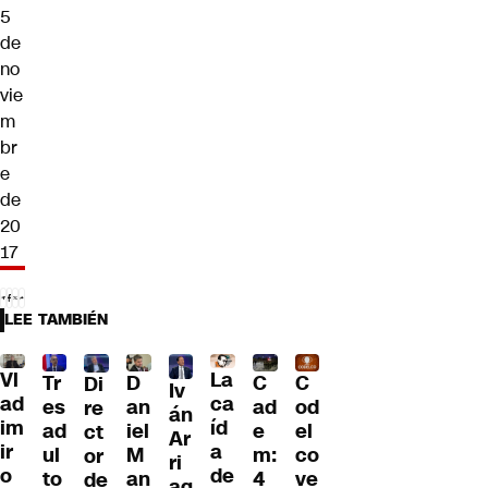
5
de
no
vie
m
br
e
de
20
17
LEE TAMBIÉN
Vl
La
Tr
D
C
C
Di
Iv
ad
ca
es
an
ad
od
re
án
im
íd
ad
iel
e
el
ct
Ar
ir
a
ul
M
m:
co
or
ri
o
de
to
an
4
ve
de
ag