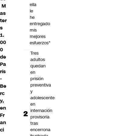
ella
M
le
as
he
ter
entregado
s
mis
1.
mejores
00
esfuerzos"
0
Tres
de
adultos
Pa
quedan
rís
en
-
prisión
preventiva
Be
y
rc
adolescente
y,
en
en
internación
Fr
provisoria
an
tras
ci
encerrona