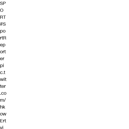
SP
O
RT
#S
po
rtR
ep
ort
er
pi
c.t
wit
ter
.co
m/
hk
ow
Ert
vi