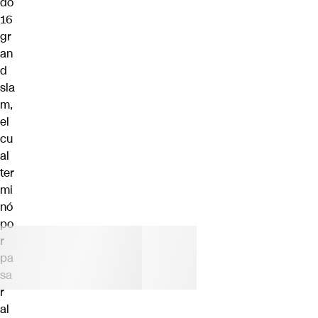
do
16
gr
an
d
sla
m,
el
cu
al
ter
mi
nó
po
r
pa
sa
r
al