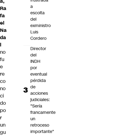
frustrada
a,
a
Ra
escolta
fa
del
el
exministro
Na
Luis
da
Cordero
l
Director
no
del
fu
INDH
e
por
re
eventual
pérdida
co
de
no
acciones
ci
judiciales:
do
"Sería
po
francamente
r
un
un
retroceso
importante"
gu