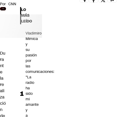
Por
CNN
Futuro 360
LO
Opinión
MÁS
LEÍDO
Vladimiro
Mimica
y
su
Du
pasión
ra
por
nt
las
e
comunicaciones:
"La
la
radio
re
ha
ali
sido
za
mi
ció
amante
n
y
de
a