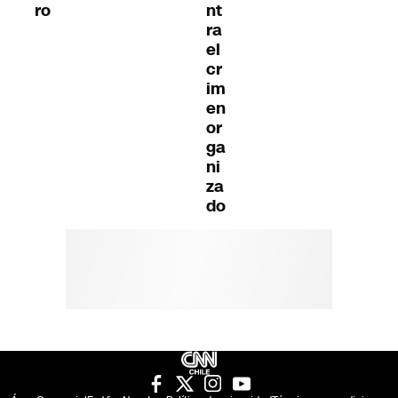
ro
nt
ra
el
cr
im
en
or
ga
ni
za
do