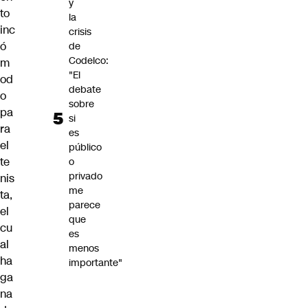
y
to
la
inc
crisis
ó
de
Codelco:
m
"El
od
debate
o
sobre
pa
si
ra
es
el
público
te
o
privado
nis
me
ta,
parece
el
que
cu
es
al
menos
ha
importante"
ga
na