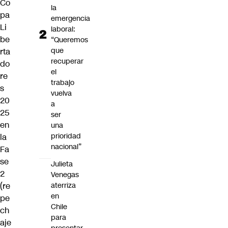
Co
la
pa
emergencia
Li
laboral:
be
“Queremos
que
rta
recuperar
do
el
re
trabajo
s
vuelva
20
a
25
ser
en
una
prioridad
la
nacional”
Fa
se
Julieta
2
Venegas
aterriza
(re
en
pe
Chile
ch
para
aje