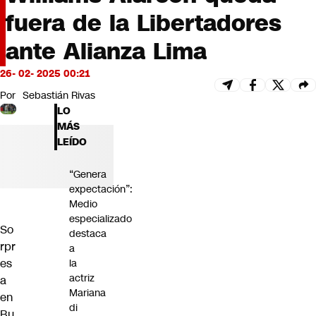
Futuro 360
fuera de la Libertadores
Opinión
ante Alianza Lima
26- 02- 2025 00:21
Por
Sebastián Rivas
LO
MÁS
LEÍDO
“Genera
expectación”:
Medio
especializado
So
destaca
rpr
a
es
la
actriz
a
Mariana
en
di
Bu