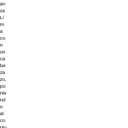
an
za
Li
m
a
co
n
un
ca
be
za
zo,
po
nie
nd
o
al
co
nju