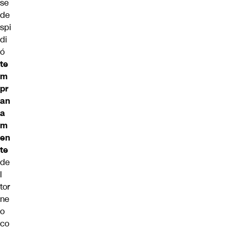
se
de
spi
di
ó
te
m
pr
an
a
m
en
te
de
l
tor
ne
o
co