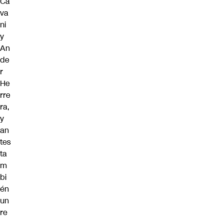
Ca
va
ni
y
An
de
r
He
rre
ra,
y
an
tes
ta
m
bi
én
un
re