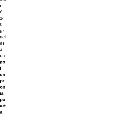
nt
ó
1-
0
gr
aci
as
a
un
go
l
en
pr
op
ia
pu
ert
a