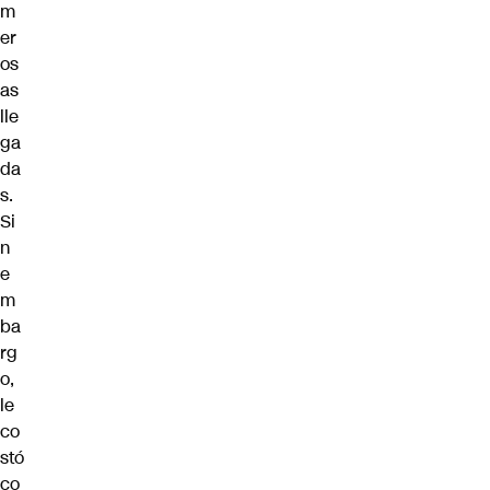
m
er
os
as
lle
ga
da
s.
Si
n
e
m
ba
rg
o,
le
co
stó
co