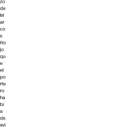
zo
de
M
ar
co
s
Ro
jo
qu
e
el
po
rte
ro
ha
bí
a
de
svi