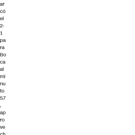
ar
có
el
2-
1
pa
ra
Bo
ca
al
mi
nu
to
57
,
ap
ro
ve
ch