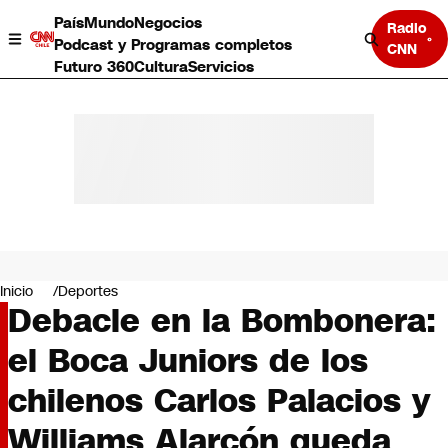
País
Mundo
Negocios
Radio
Podcast y Programas completos
CNN
Futuro 360
Cultura
Servicios
País
Mundo
Negocios
Inicio
Deportes
Debacle en la Bombonera:
Deportes
Programas completos
el Boca Juniors de los
Cultura
Servicios
chilenos Carlos Palacios y
Bits
CNN Data
Williams Alarcón queda
CNN tiempo