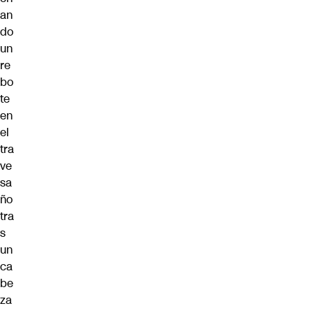
an
do
un
re
bo
te
en
el
tra
ve
sa
ño
tra
s
un
ca
be
za