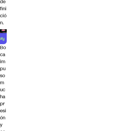
de
fini
ció
n.
Bo
ca
im
pu
so
m
uc
ha
pr
esi
ón
y