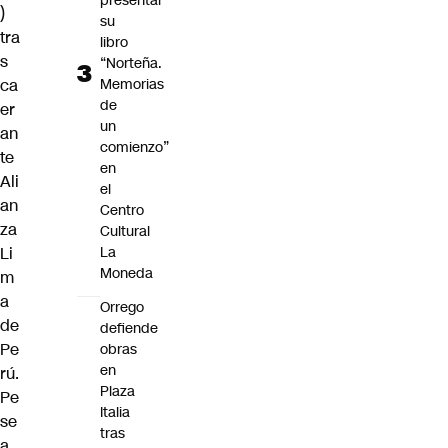
presentar
)
su
tra
libro
s
“Norteña.
Memorias
ca
de
er
un
an
comienzo”
te
en
Ali
el
an
Centro
za
Cultural
La
Li
Moneda
m
a
Orrego
de
defiende
Pe
obras
en
rú.
Plaza
Pe
Italia
se
tras
a