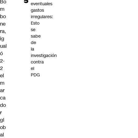
Bo
eventuales
m
gastos
bo
irregulares:
Esto
ne
se
ra,
sabe
ig
de
ual
la
ó
investigación
2-
contra
2
el
PDG
el
m
ar
ca
do
r
gl
ob
al