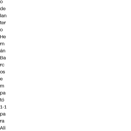
o
de
lan
ter
o
He
rn
án
Ba
rc
os
e
m
pa
tó
1-1
pa
ra
Ali