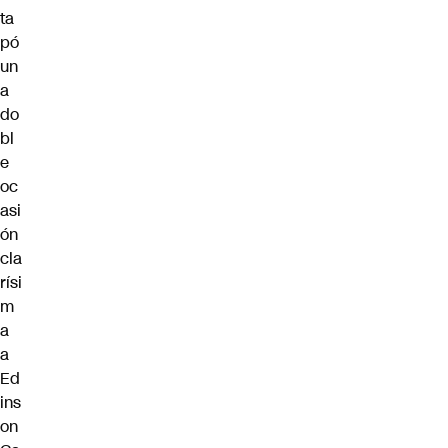
ta
pó
un
a
do
bl
e
oc
asi
ón
cla
rísi
m
a
a
Ed
ins
on