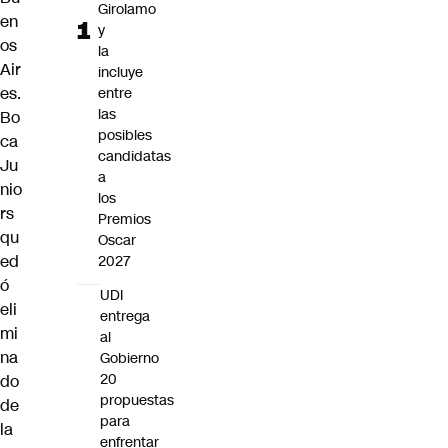
Girolamo
en
y
os
la
Air
incluye
es.
entre
las
Bo
posibles
ca
candidatas
Ju
a
nio
los
rs
Premios
qu
Oscar
ed
2027
ó
UDI
eli
entrega
mi
al
na
Gobierno
20
do
propuestas
de
para
la
enfrentar