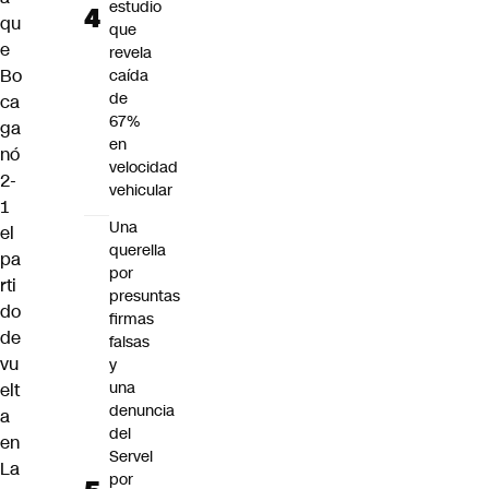
estudio
qu
que
e
revela
Bo
caída
de
ca
67%
ga
en
nó
velocidad
2-
vehicular
1
Una
el
querella
pa
por
rti
presuntas
do
firmas
de
falsas
vu
y
una
elt
denuncia
a
del
en
Servel
La
por