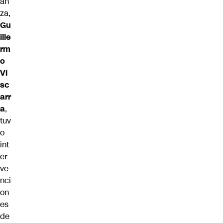
an
za,
Gu
ille
rm
o
Vi
sc
arr
a
,
tuv
o
int
er
ve
nci
on
es
de