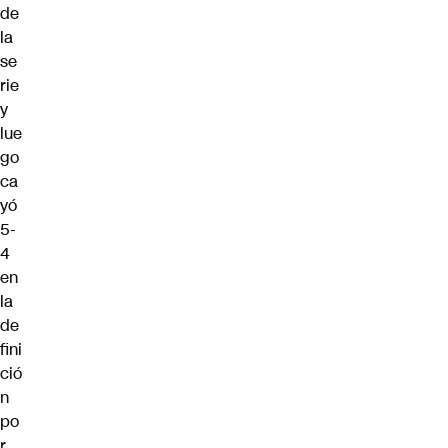
de
la
se
rie
y
lue
go
ca
yó
5-
4
en
la
de
fini
ció
n
po
r