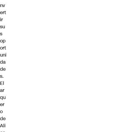
nv
ert
ir
su
s
op
ort
uni
da
de
s.
El
ar
qu
er
o
de
Ali