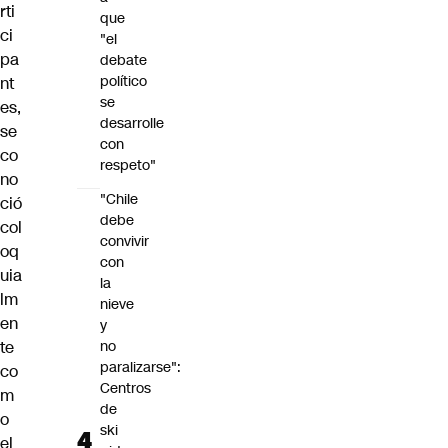
rti
que
ci
"el
pa
debate
político
nt
se
es,
desarrolle
se
con
co
respeto"
no
"Chile
ció
debe
col
convivir
oq
con
uia
la
lm
nieve
en
y
te
no
paralizarse":
co
Centros
m
de
o
ski
el