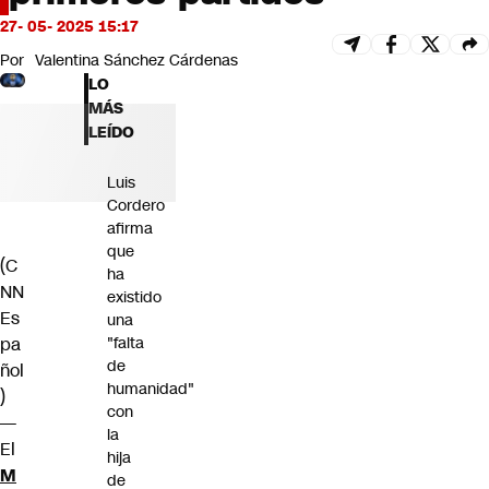
Futuro 360
27- 05- 2025 15:17
Opinión
Por
Valentina Sánchez Cárdenas
LO
MÁS
LEÍDO
Luis
Cordero
afirma
que
(C
ha
NN
existido
Es
una
pa
"falta
de
ñol
humanidad"
)
con
—
la
El
hija
M
de