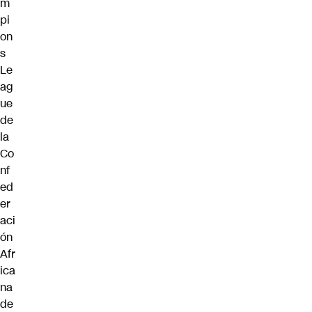
m
pi
on
s
Le
ag
ue
de
la
Co
nf
ed
er
aci
ón
Afr
ica
na
de