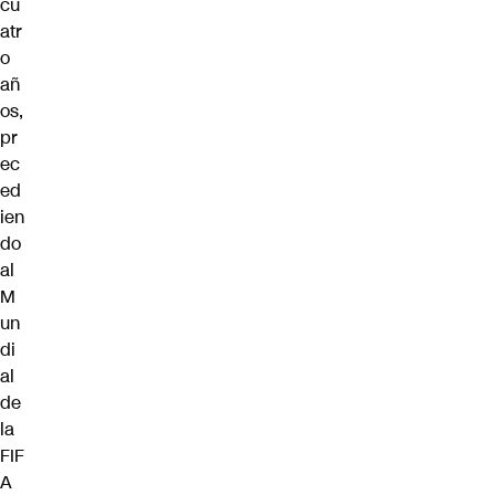
cu
atr
o
añ
os,
pr
ec
ed
ien
do
al
M
un
di
al
de
la
FIF
A