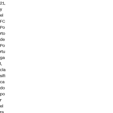
21,
y
el
FC
Po
rto
de
Po
rtu
ga
l,
cla
sifi
ca
do
po
r
el
ra