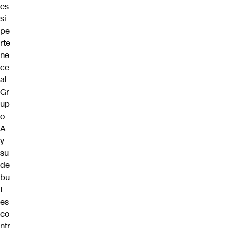
es
si
pe
rte
ne
ce
al
Gr
up
o
A
y
su
de
bu
t
es
co
ntr