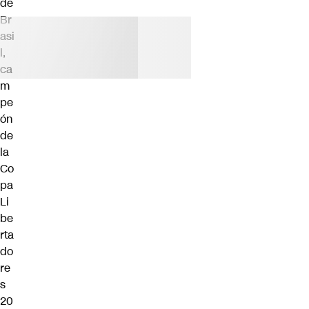
de
Br
asi
l,
ca
m
pe
ón
de
la
Co
pa
Li
be
rta
do
re
s
20