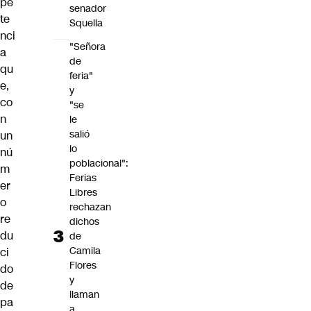
pe
senador
te
Squella
nci
"Señora
a
de
qu
feria"
e,
y
co
"se
n
le
salió
un
lo
nú
poblacional":
m
Ferias
er
Libres
o
rechazan
re
dichos
du
de
Camila
ci
Flores
do
y
de
llaman
pa
a