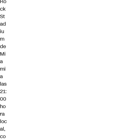
Ro
ck
St
ad
iu
m
de
Mi
a
mi
a
las
21:
00
ho
ra
loc
al,
co