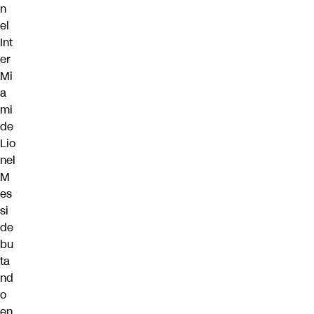
n
el
Int
er
Mi
a
mi
de
Lio
nel
M
es
si
de
bu
ta
nd
o
en