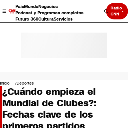
País
Mundo
Negocios
Radio
Podcast y Programas completos
CNN
Futuro 360
Cultura
Servicios
País
Mundo
Negocios
Inicio
Deportes
¿Cuándo empieza el
Deportes
Programas completos
Mundial de Clubes?:
Cultura
Servicios
Fechas clave de los
Bits
CNN Data
primeros partidos
CNN tiempo