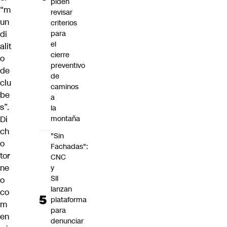
piden
“m
revisar
un
criterios
di
para
el
alit
cierre
o
preventivo
de
de
clu
caminos
be
a
s”.
la
Di
montaña
ch
"Sin
o
Fachadas":
tor
CNC
ne
y
SII
o
lanzan
co
plataforma
m
para
en
denunciar