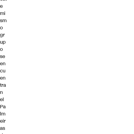
e
mi
sm
o
gr
up
o
se
en
cu
en
tra
n
el
Pa
lm
eir
as