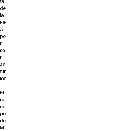
ta
de
la
FIF
A
po
r
se
r
an
fitr
ión
.
El
eq
ui
po
de
M