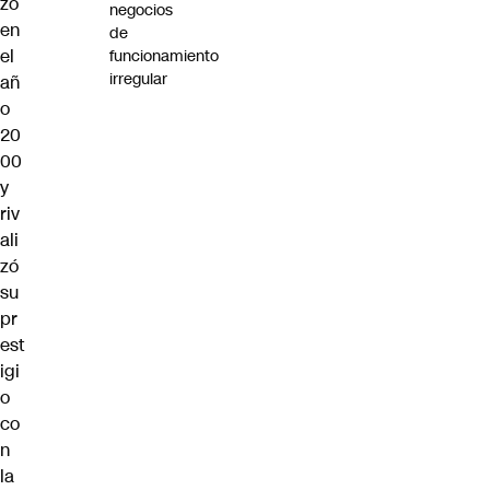
zó
negocios
en
de
el
funcionamiento
irregular
añ
o
20
00
y
riv
ali
zó
su
pr
est
igi
o
co
n
la