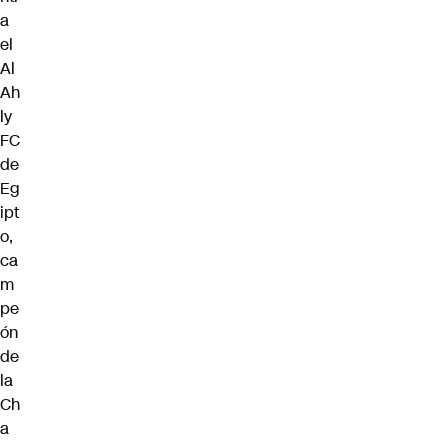
a
el
Al
Ah
ly
FC
de
Eg
ipt
o,
ca
m
pe
ón
de
la
Ch
a