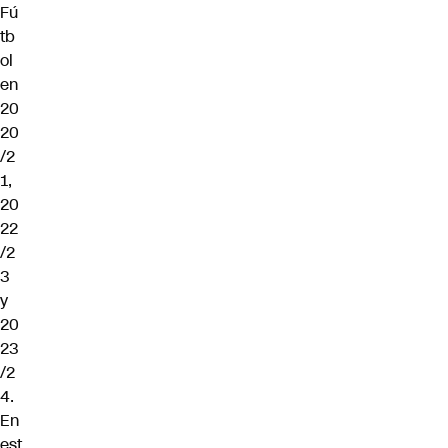
Fú
tb
ol
en
20
20
/2
1,
20
22
/2
3
y
20
23
/2
4.
En
est