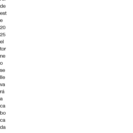
de
est
e
20
25
el
tor
ne
o
se
lle
va
rá
a
ca
bo
ca
da