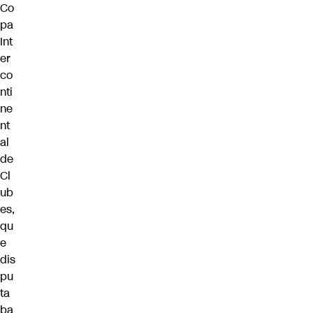
Co
pa
Int
er
co
nti
ne
nt
al
de
Cl
ub
es,
qu
e
dis
pu
ta
ba