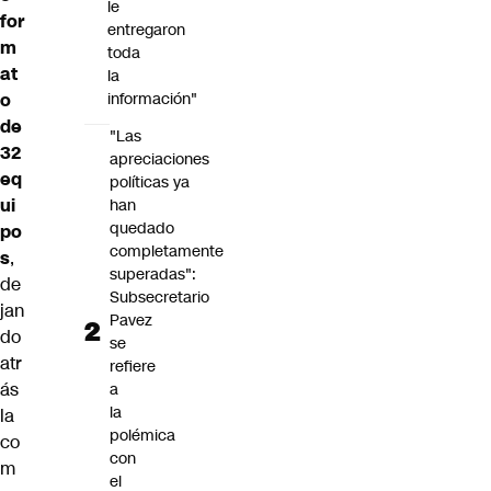
le
for
entregaron
m
toda
at
la
o
información"
de
"Las
32
apreciaciones
eq
políticas ya
ui
han
quedado
po
completamente
s
,
superadas":
de
Subsecretario
jan
Pavez
do
se
atr
refiere
ás
a
la
la
polémica
co
con
m
el