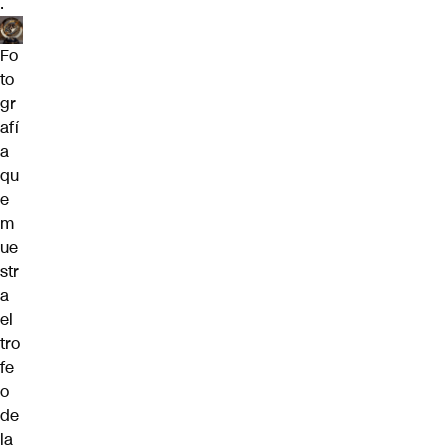
.
Fo
to
gr
afí
a
qu
e
m
ue
str
a
el
tro
fe
o
de
la