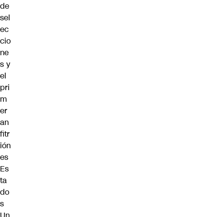
de
sel
ec
cio
ne
s y
el
pri
m
er
an
fitr
ión
es
Es
ta
do
s
Un