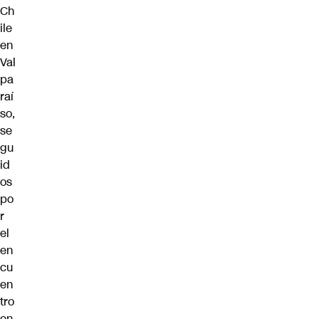
Ch
ile
en
Val
pa
raí
so,
se
gu
id
os
po
r
el
en
cu
en
tro
en