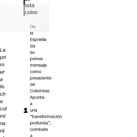
Futuro 360
MÁS
Opinión
LEÍDO
De
la
Espriella
da
La
su
pri
primer
m
mensaje
er
como
presidente
a
de
fe
Colombia:
ch
Apunta
a
a
cul
una
mi
“transformación
na
profunda”,
combate
rá
a