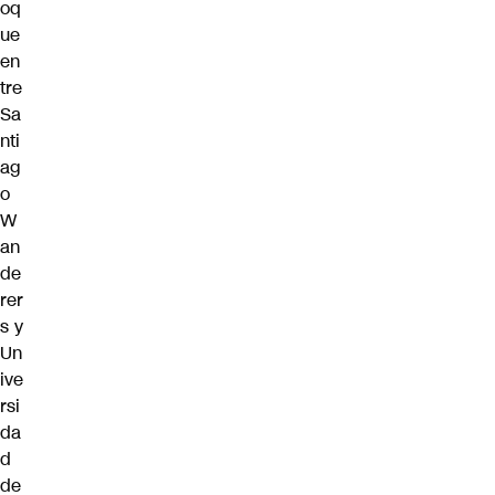
oq
ue
en
tre
Sa
nti
ag
o
W
an
de
rer
s y
Un
ive
rsi
da
d
de