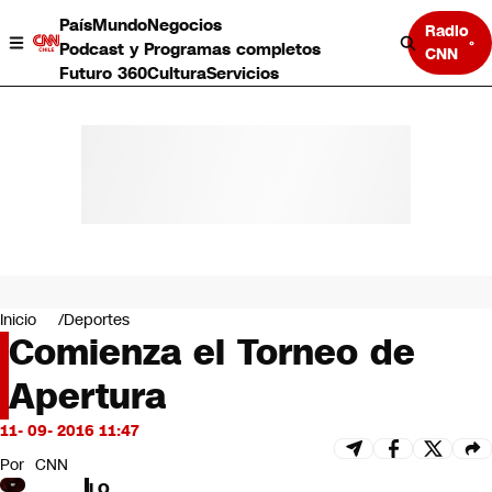
País
Mundo
Negocios
Radio
Podcast y Programas completos
CNN
Futuro 360
Cultura
Servicios
País
Mundo
Negocios
Inicio
Deportes
Comienza el Torneo de
Deportes
Programas completos
Apertura
Cultura
Servicios
11- 09- 2016 11:47
Bits
CNN Data
Por
CNN
CNN tiempo
LO