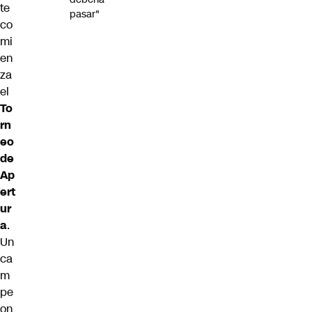
te
pasar"
co
mi
en
za
el
To
rn
eo
de
Ap
ert
ur
a
.
Un
ca
m
pe
on