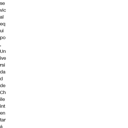
se
vic
al
eq
ui
po
,
Un
ive
rsi
da
d
de
Ch
ile
int
en
tar
á