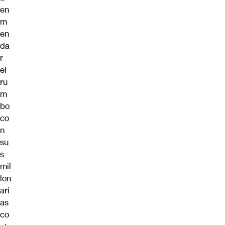
en
m
en
da
r
el
ru
m
bo
co
n
su
s
mil
lon
ari
as
co