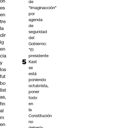
on
de
es
"Imaginacción"
por
en
agenda
tre
de
la
seguridad
dir
del
ig
Gobierno:
en
"El
cia
presidente
Kast
y
se
los
está
fut
poniendo
bo
octubrista,
list
poner
as,
todo
fin
en
la
al
Constitución
m
no
en
debería