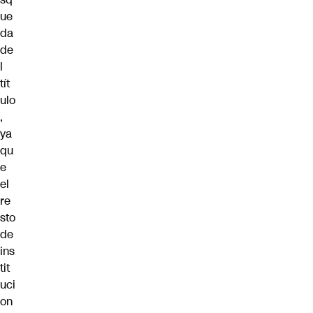
ue
da
de
l
tít
ulo
,
ya
qu
e
el
re
sto
de
ins
tit
uci
on