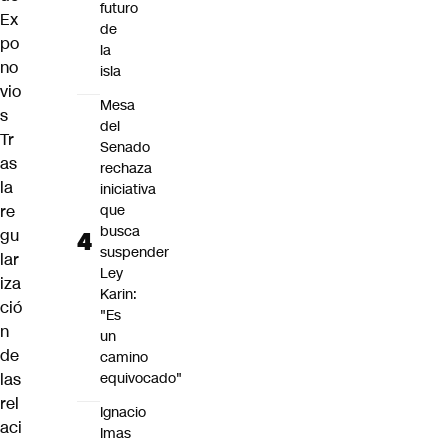
futuro
Ex
de
po
la
no
isla
vio
Mesa
s
del
Tr
Senado
as
rechaza
la
iniciativa
re
que
busca
gu
suspender
lar
Ley
iza
Karin:
ció
"Es
n
un
de
camino
las
equivocado"
rel
Ignacio
aci
Imas