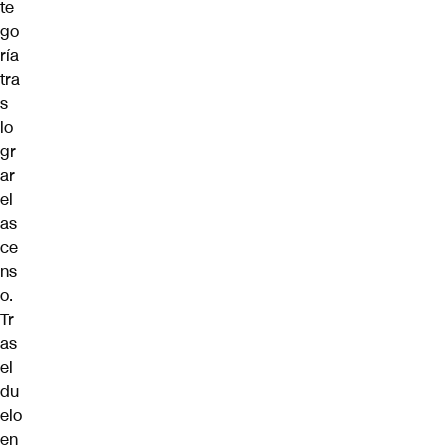
te
go
ría
tra
s
lo
gr
ar
el
as
ce
ns
o.
Tr
as
el
du
elo
en