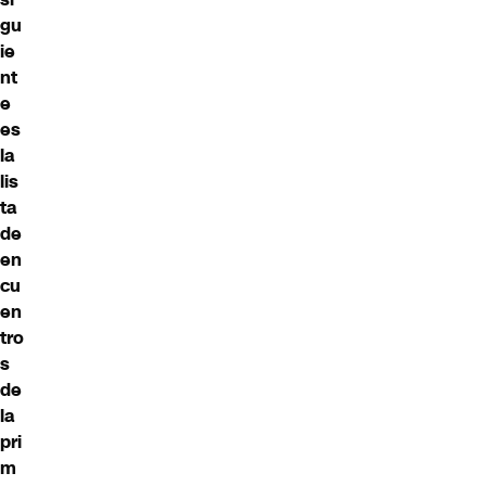
gu
ie
nt
e
es
la
lis
ta
de
en
cu
en
tro
s
de
la
pri
m