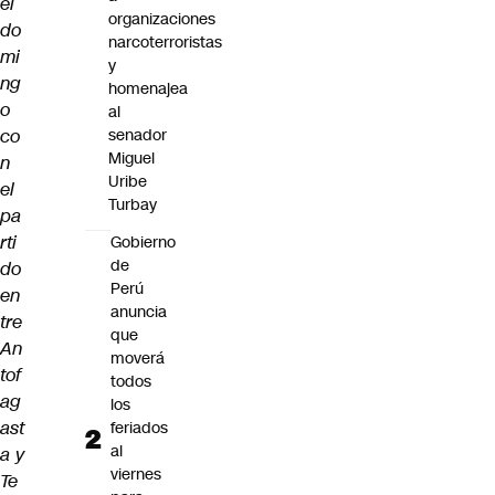
el
organizaciones
do
narcoterroristas
mi
y
ng
homenajea
o
al
co
senador
Miguel
n
Uribe
el
Turbay
pa
rti
Gobierno
de
do
Perú
en
anuncia
tre
que
An
moverá
tof
todos
ag
los
ast
feriados
al
a y
viernes
Te