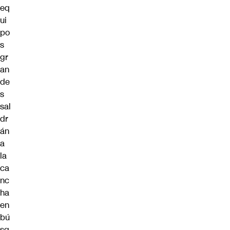
eq
ui
po
s
gr
an
de
s
sal
dr
án
a
la
ca
nc
ha
en
bú
sq