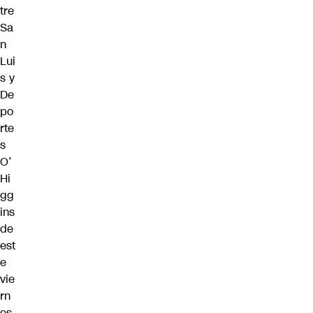
tre
Sa
n
Lui
s y
De
po
rte
s
O’
Hi
gg
ins
de
est
e
vie
rn
es,