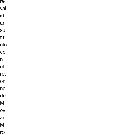
re
val
id
ar
su
tít
ulo
co
n
el
ret
or
no
de
Mil
ov
an
Mi
ro