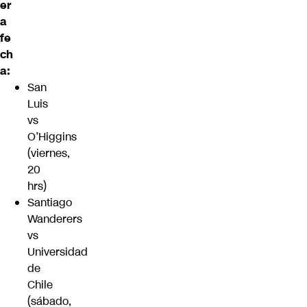
er
a
fe
ch
a:
San
Luis
vs
O’Higgins
(viernes,
20
hrs)
Santiago
Wanderers
vs
Universidad
de
Chile
(sábado,