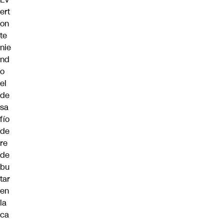
ert
on
te
nie
nd
o
el
de
sa
fío
de
re
de
bu
tar
en
la
ca