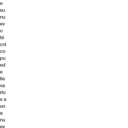
e
su
nu
ev
o
té
cni
co
pu
ed
e
lle
va
rlo
s a
un
a
nu
ev