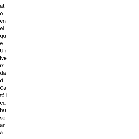
at
o
en
el
qu
e
Un
ive
rsi
da
d
Ca
tóli
ca
bu
sc
ar
á