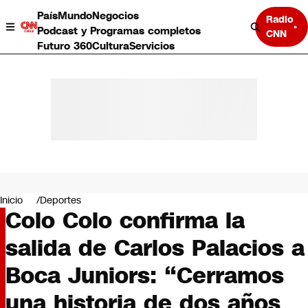
País
Mundo
Negocios
Radio
Podcast y Programas completos
CNN
Futuro 360
Cultura
Servicios
País
Mundo
Negocios
Inicio
Deportes
Colo Colo confirma la
Deportes
Programas completos
salida de Carlos Palacios a
Cultura
Servicios
Boca Juniors: “Cerramos
Bits
CNN Data
una historia de dos años
CNN tiempo