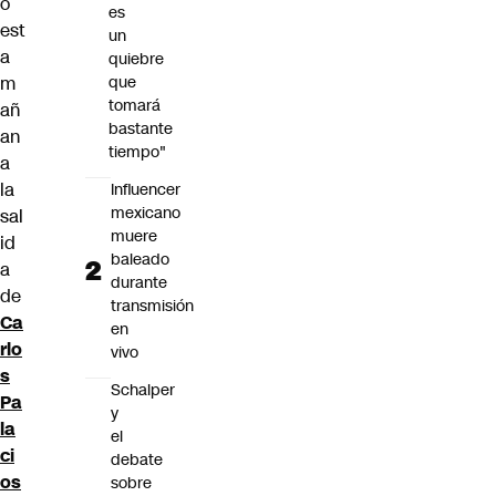
ó
es
est
un
a
quiebre
m
que
tomará
añ
bastante
an
tiempo"
a
la
Influencer
mexicano
sal
muere
id
baleado
a
durante
de
transmisión
Ca
en
rlo
vivo
s
Schalper
Pa
y
la
el
ci
debate
os
sobre