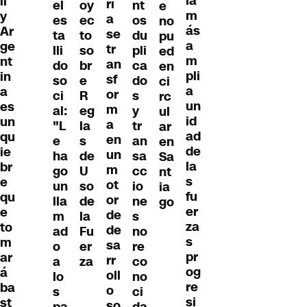
la
il
rí
el
oy
nt
e
m
y
a
es
ec
os
no
ás
Ar
se
ta
to
du
pu
a
ge
tr
lli
so
pli
ed
m
nt
an
do
br
ca
en
pli
in
sf
so
e
do
ci
a
a
or
ci
R
s
rc
un
es
m
al:
eg
y
ul
id
un
a
"L
la
tr
ar
ad
qu
en
e
s
an
en
de
ie
un
ha
de
sa
Sa
la
br
m
go
U
cc
nt
s
e
ot
un
so
io
ia
fu
qu
or
lla
de
ne
go
er
e
de
m
la
s
za
to
de
ad
Fu
no
s
m
sa
o
er
re
pr
ar
rr
a
za
co
og
á
oll
lo
no
re
ba
o
s
ci
si
st
so