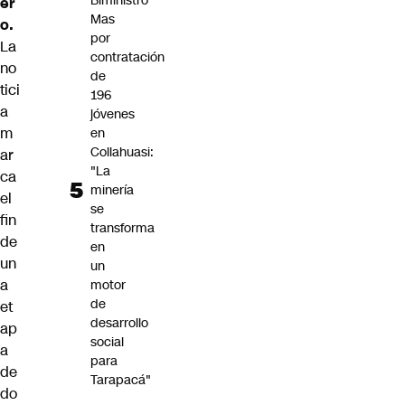
Biministro
er
Mas
o.
por
La
contratación
no
de
tici
196
a
jóvenes
m
en
Collahuasi:
ar
"La
ca
minería
el
se
fin
transforma
de
en
un
un
a
motor
de
et
desarrollo
ap
social
a
para
de
Tarapacá"
do