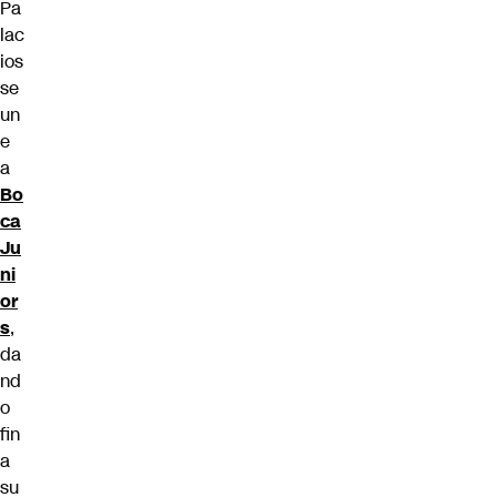
Pa
lac
ios
se
un
e
a
Bo
ca
Ju
ni
or
s
,
da
nd
o
fin
a
su