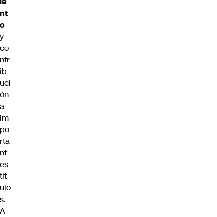
ie
nt
o
y
co
ntr
ib
uci
ón
a
im
po
rta
nt
es
tít
ulo
s.
A