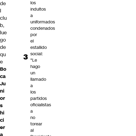
los
de
indultos
l
a
clu
uniformados
b,
condenados
lue
por
go
el
de
estallido
social:
qu
"Le
e
hago
Bo
un
ca
llamado
Ju
a
ni
los
or
partidos
oficialistas
s
a
hi
no
ci
torear
er
al
a