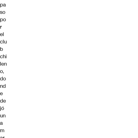
pa
so
po
r
el
clu
b
chi
len
o,
do
nd
e
de
jó
un
a
m
ar