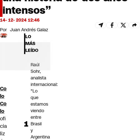
Futuro 360
intensos”
Opinión
14- 12- 2024 12:46
Por
Juan Andrés Galaz
LO
MÁS
LEÍDO
Raúl
Sohr,
analista
internacional:
Co
"Lo
lo
que
Co
estamos
lo
viendo
entre
ofi
Brasil
cia
y
liz
Argentina