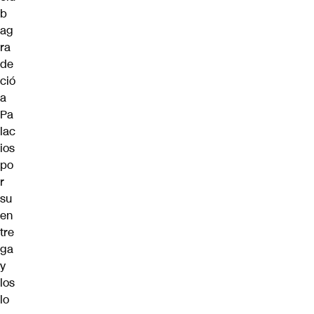
b
ag
ra
de
ció
a
Pa
lac
ios
po
r
su
en
tre
ga
y
los
lo