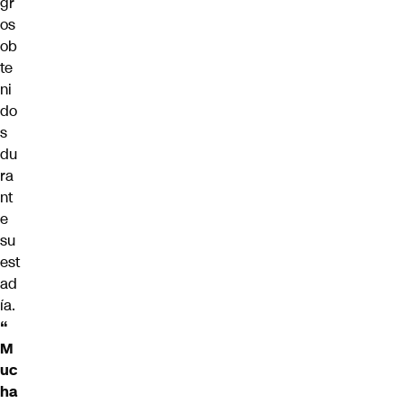
gr
os
ob
te
ni
do
s
du
ra
nt
e
su
est
ad
ía.
“
M
uc
ha