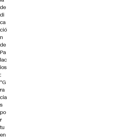
de
di
ca
ció
n
de
Pa
lac
ios
:
“G
ra
cia
s
po
r
tu
en