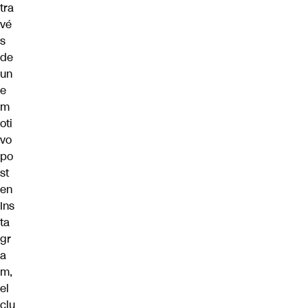
tra
vé
s
de
un
e
m
oti
vo
po
st
en
Ins
ta
gr
a
m,
el
clu