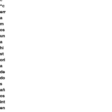
“c
err
a
m
os
un
a
hi
st
ori
a
de
do
s
añ
os
int
en