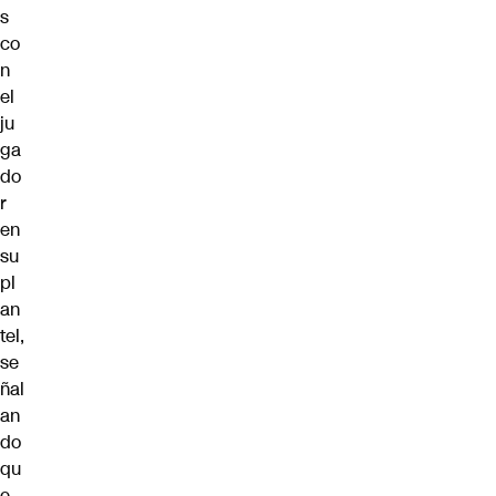
s
co
n
el
ju
ga
do
r
en
su
pl
an
tel,
se
ñal
an
do
qu
e