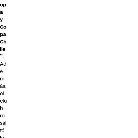
op
a
y
Co
pa
Ch
ile
”
.
Ad
e
m
ás,
el
clu
b
re
sal
tó
la