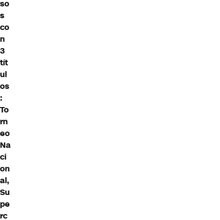
so
s
co
n
3
tít
ul
os
:
To
rn
eo
Na
ci
on
al,
Su
pe
rc