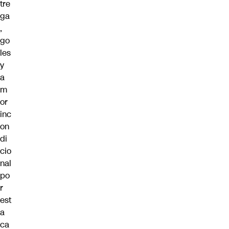
tre
ga
,
go
les
y
a
m
or
inc
on
di
cio
nal
po
r
est
a
ca