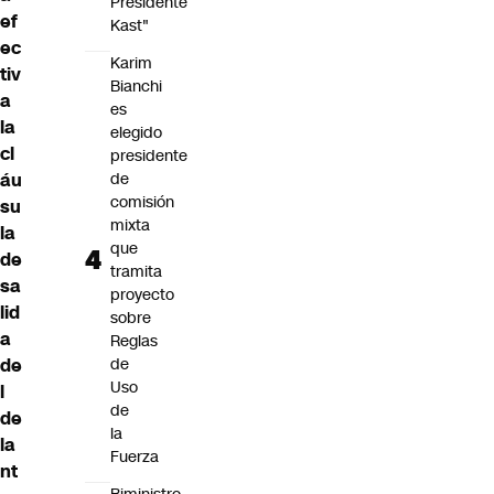
Presidente
ef
Kast"
ec
Karim
tiv
Bianchi
a
es
la
elegido
cl
presidente
áu
de
comisión
su
mixta
la
que
de
tramita
sa
proyecto
lid
sobre
a
Reglas
de
de
Uso
l
de
de
la
la
Fuerza
nt