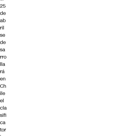
25
de
ab
ril
se
de
sa
rro
lla
rá
en
Ch
ile
el
cla
sifi
ca
tor