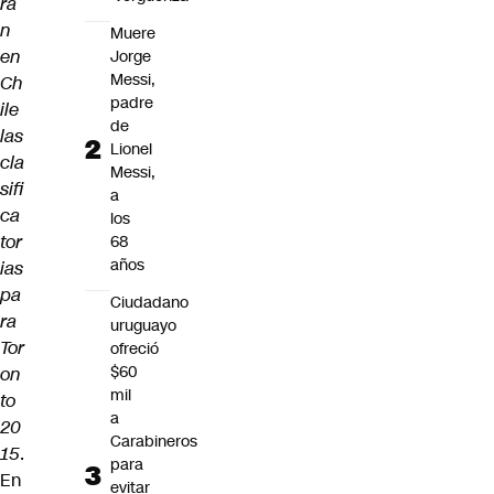
rá
n
Muere
en
Jorge
Messi,
Ch
padre
ile
de
las
Lionel
cla
Messi,
sifi
a
ca
los
tor
68
años
ias
pa
Ciudadano
ra
uruguayo
Tor
ofreció
$60
on
mil
to
a
20
Carabineros
15
.
para
En
evitar