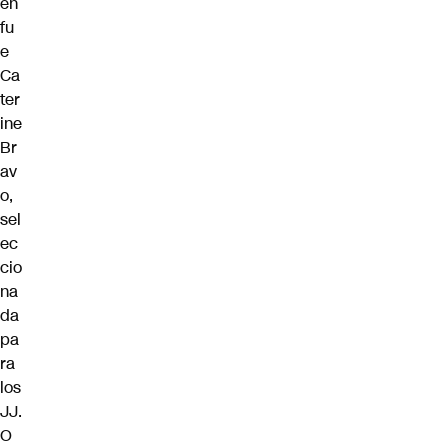
en
fu
e
Ca
ter
ine
Br
av
o,
sel
ec
cio
na
da
pa
ra
los
JJ.
O