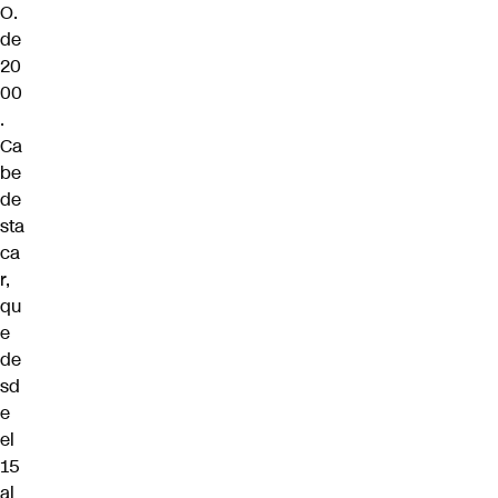
O.
de
20
00
.
Ca
be
de
sta
ca
r,
qu
e
de
sd
e
el
15
al