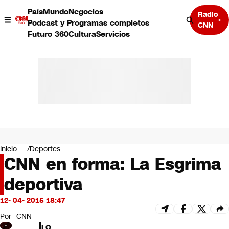
País
Mundo
Negocios
Radio
Podcast y Programas completos
CNN
Futuro 360
Cultura
Servicios
País
Mundo
Negocios
Inicio
Deportes
CNN en forma: La Esgrima
Deportes
Programas completos
deportiva
Cultura
Servicios
12- 04- 2015 18:47
Bits
CNN Data
Por
CNN
CNN tiempo
LO