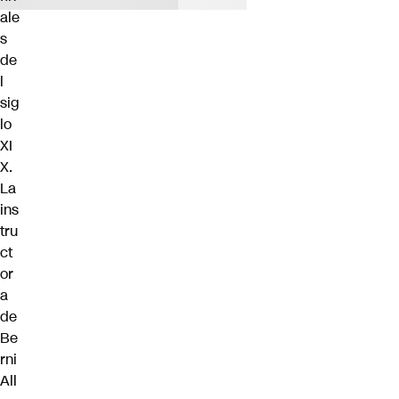
ale
s
de
l
sig
lo
XI
X.
La
ins
tru
ct
or
a
de
Be
rni
All