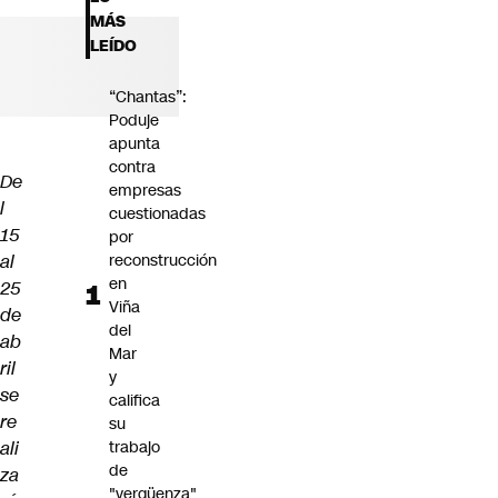
Futuro 360
MÁS
Opinión
LEÍDO
“Chantas”:
Poduje
apunta
contra
De
empresas
l
cuestionadas
15
por
al
reconstrucción
en
25
Viña
de
del
ab
Mar
ril
y
se
califica
re
su
ali
trabajo
de
za
"vergüenza"