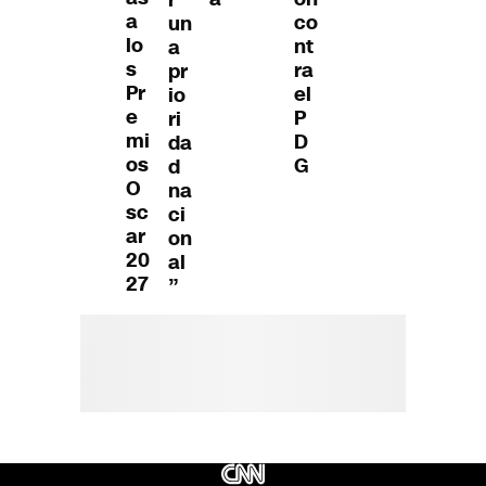
r
a
co
un
lo
nt
a
s
ra
pr
Pr
el
io
e
P
ri
mi
D
da
os
G
d
O
na
sc
ci
ar
on
20
al
27
”