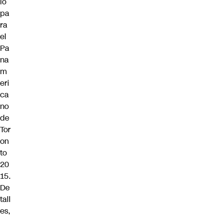
io
pa
ra
el
Pa
na
m
eri
ca
no
de
Tor
on
to
20
15.
De
tall
es,