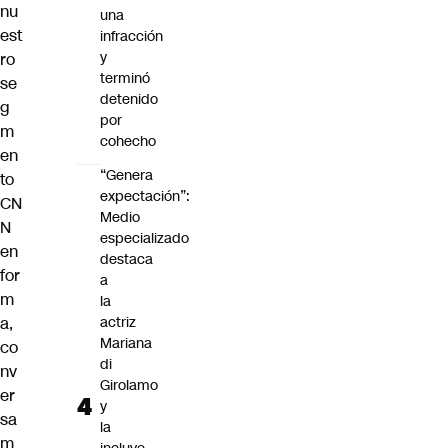
nu
una
est
infracción
y
ro
terminó
se
detenido
g
por
m
cohecho
en
“Genera
to
expectación”:
CN
Medio
N
especializado
en
destaca
for
a
m
la
a,
actriz
Mariana
co
di
nv
Girolamo
er
y
sa
la
m