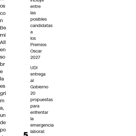
incluye
os
entre
co
las
posibles
n
candidatas
Be
a
rni
los
All
Premios
en
Oscar
so
2027
br
UDI
e
entrega
la
al
es
Gobierno
gri
20
propuestas
m
para
a,
enfrentar
un
la
de
emergencia
po
laboral: