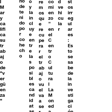
nó
o
co
d
st
l
re
de
y
mi
ve
os
M
m
te
la
en
hi
irr
ar
os
ni
in
zo
cu
eg
y
qu
do
cl
”
la
ul
ca
e
po
uy
en
r
ar
lifi
re
r
e
el
es
ca
cu
co
en
C
:
su
pe
he
tr
en
Es
tr
ra
ch
e
tr
to
ab
r
o
la
o
se
aj
el
s
C
sa
o
tr
po
ul
be
de
ab
si
tu
de
"v
aj
bl
ra
la
er
o
es
l
in
gü
vu
ca
La
ve
en
el
nd
M
sti
za
va
id
on
ga
"
a
at
ed
ci
se
as
a
ón