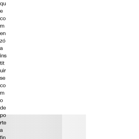
qu
e
co
m
en
zó
a
ins
tit
uir
se
co
m
o
de
po
rte
a
fin