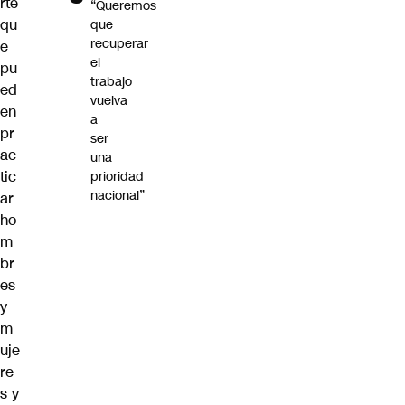
rte
“Queremos
qu
que
recuperar
e
el
pu
trabajo
ed
vuelva
en
a
pr
ser
ac
una
tic
prioridad
nacional”
ar
ho
m
br
es
y
m
uje
re
s y