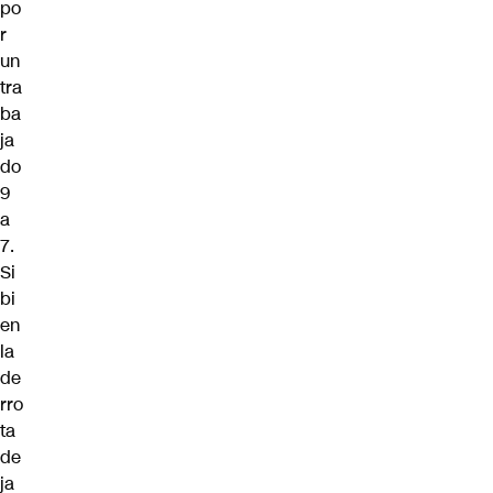
po
r
un
tra
ba
ja
do
9
a
7.
Si
bi
en
la
de
rro
ta
de
ja