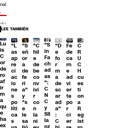
nal
.
LEE TAMBIÉN
Lu
"S
"L
"S
"C
"D
Fe
C
is
in
as
eñ
hil
e
de
R
C
Fa
ap
or
e
fo
ca
U
or
ch
re
a
de
r
rn
C
de
ad
ci
de
be
m
e
H
ro
as
ac
fe
co
a
ad
cu
af
":
io
ri
nv
de
vi
es
ir
C
ne
a"
ivi
sc
er
ti
m
N
s
y
r
ar
te
on
a
C
po
"s
co
ad
po
a
qu
y
líti
e
n
a"
r
R
e
SII
ca
le
la
:
ci
eg
ha
la
s
sa
ni
C
er
ist
ex
nz
ya
lió
ev
hi
re
ro