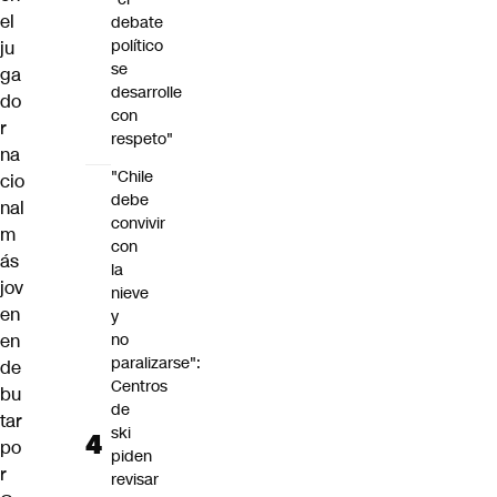
el
debate
político
ju
se
ga
desarrolle
do
con
r
respeto"
na
"Chile
cio
debe
nal
convivir
m
con
ás
la
jov
nieve
en
y
en
no
paralizarse":
de
Centros
bu
de
tar
ski
po
piden
r
revisar