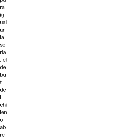
ra
ig
ual
ar
la
se
ria
, el
de
bu
t
de
l
chi
len
o
ab
re