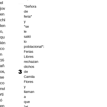
el
"Señora
jov
de
en
feria"
chi
y
len
"se
o,
le
salió
qu
lo
ién
poblacional":
co
Ferias
n
Libres
16
rechazan
añ
dichos
os,
de
Camila
se
Flores
co
y
nvi
llaman
rti
a
ó
que
en
"el