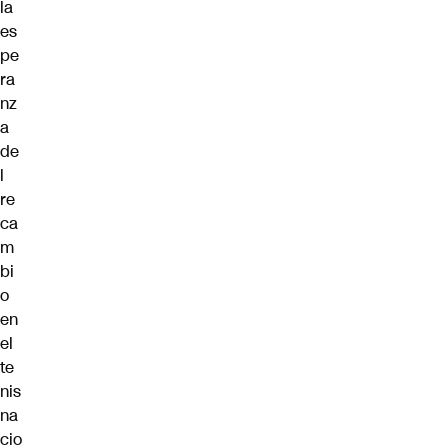
la
es
pe
ra
nz
a
de
l
re
ca
m
bi
o
en
el
te
nis
na
cio