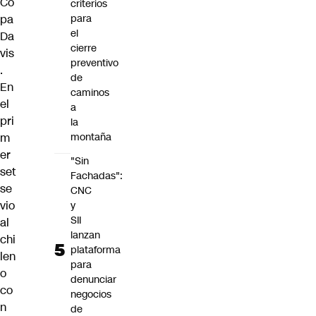
Co
criterios
pa
para
el
Da
cierre
vis
preventivo
.
de
En
caminos
el
a
pri
la
m
montaña
er
"Sin
set
Fachadas":
se
CNC
vio
y
SII
al
lanzan
chi
plataforma
len
para
o
denunciar
co
negocios
n
de