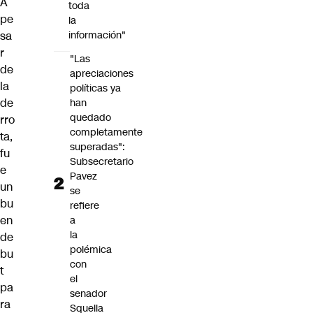
A
toda
pe
la
sa
información"
r
"Las
de
apreciaciones
la
políticas ya
de
han
quedado
rro
completamente
ta,
superadas":
fu
Subsecretario
e
Pavez
un
se
bu
refiere
en
a
la
de
polémica
bu
con
t
el
pa
senador
ra
Squella