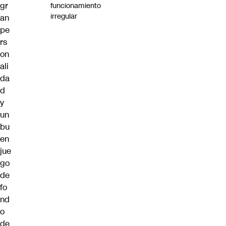
gr
funcionamiento
irregular
an
pe
rs
on
ali
da
d
y
un
bu
en
jue
go
de
fo
nd
o
de