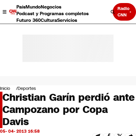
País
Mundo
Negocios
Radio
Podcast y Programas completos
CNN
Futuro 360
Cultura
Servicios
País
Mundo
Negocios
Inicio
Deportes
Christian Garín perdió ante
Deportes
Programas completos
Campozano por Copa
Cultura
Servicios
Davis
Bits
CNN Data
05- 04- 2013 16:58
CNN tiempo