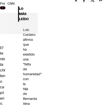
Por
CNN
Futuro 360
LO
Opinión
MÁS
LEÍDO
Luis
Cordero
afirma
que
El
ha
te
existido
nis
una
ta
"falta
de
chi
humanidad"
len
con
o
la
ca
hija
yó
de
en
Bernarda
5
Vera