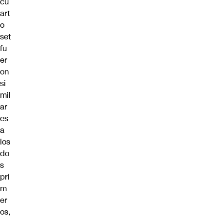
cu
art
o
set
fu
er
on
si
mil
ar
es
a
los
do
s
pri
m
er
os,