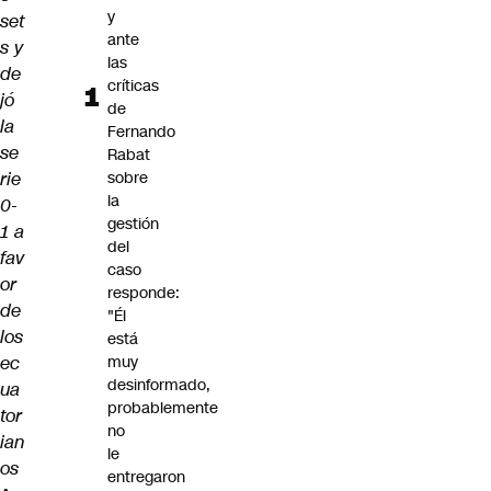
y
set
ante
s y
las
de
críticas
jó
de
la
Fernando
se
Rabat
rie
sobre
la
0-
gestión
1 a
del
fav
caso
or
responde:
de
"Él
los
está
ec
muy
desinformado,
ua
probablemente
tor
no
ian
le
os
entregaron