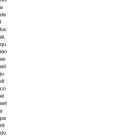
a
de
l
loc
al,
qu
ién
se
ad
ju
di
có
el
set
y
pa
rti
do