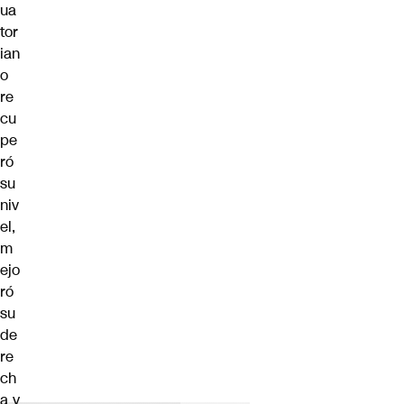
ua
tor
ian
o
re
cu
pe
ró
su
niv
el,
m
ejo
ró
su
de
re
ch
a y