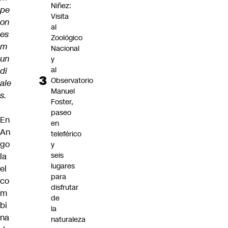
Niñez:
pe
Visita
on
al
es
Zoológico
m
Nacional
un
y
al
di
Observatorio
ale
Manuel
s.
Foster,
paseo
En
en
An
teleférico
go
y
seis
la
lugares
el
para
co
disfrutar
m
de
bi
la
na
naturaleza