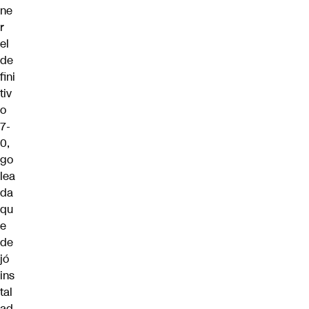
ne
r
el
de
fini
tiv
o
7-
0,
go
lea
da
qu
e
de
jó
ins
tal
ad