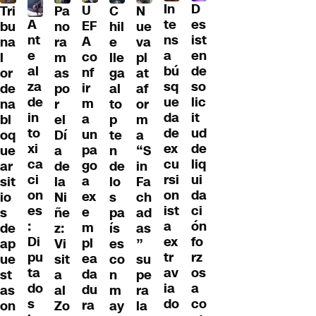
D
In
U
Tri
Pa
C
N
A
es
te
EF
bu
no
hil
ue
nt
ist
ns
A
na
ra
e
va
e
en
a
co
l
m
lle
pl
al
de
bú
nf
or
as
ga
at
za
so
sq
ir
de
po
al
af
de
lic
ue
m
na
r
to
or
in
it
da
a
bl
el
p
m
to
ud
de
un
oq
Dí
te
a
xi
de
ex
pa
ue
a
n
“S
ca
liq
cu
go
ar
de
de
in
ci
ui
rsi
a
sit
la
lo
Fa
on
da
on
ex
io
Ni
s
ch
es
ci
ist
e
s
ñe
pa
ad
:
ón
a
m
de
z:
ís
as
Di
fo
ex
pl
ap
Vi
es
”
pu
rz
tr
ea
ue
sit
co
su
ta
os
av
da
st
a
n
pe
do
a
ia
du
as
al
m
ra
s
co
do
ra
on
Zo
ay
la