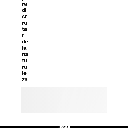
ra
di
sf
ru
ta
r
de
la
na
tu
ra
le
za