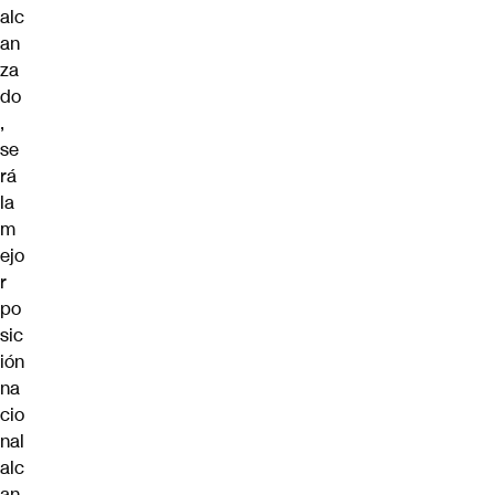
alc
an
za
do
,
se
rá
la
m
ejo
r
po
sic
ión
na
cio
nal
alc
an