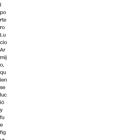
l
po
rte
ro
Lu
cio
Ar
mij
o,
qu
ien
se
luc
ió
y
fu
e
fig
ur