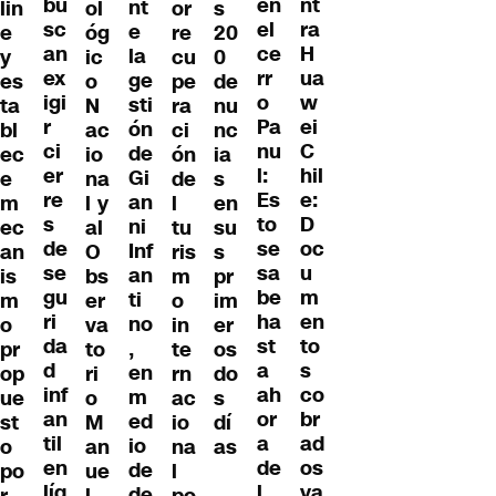
bu
nt
en
nt
lin
ol
or
s
sc
ra
el
e
e
óg
re
20
an
H
ce
la
y
ic
cu
0
ex
ua
rr
ge
es
o
pe
de
igi
w
o
sti
ta
N
ra
nu
r
ei
Pa
ón
bl
ac
ci
nc
ci
C
nu
de
ec
io
ón
ia
er
hil
l:
Gi
e
na
de
s
re
e:
Es
an
m
l y
l
en
s
D
to
ni
ec
al
tu
su
de
oc
se
Inf
an
O
ris
s
se
u
sa
an
is
bs
m
pr
gu
m
be
ti
m
er
o
im
ri
en
ha
no
o
va
in
er
da
to
st
,
pr
to
te
os
d
s
a
en
op
ri
rn
do
inf
co
ah
m
ue
o
ac
s
an
br
or
ed
st
M
io
dí
til
ad
a
io
o
an
na
as
en
os
de
de
po
ue
l
líq
ya
l
de
r
l
po