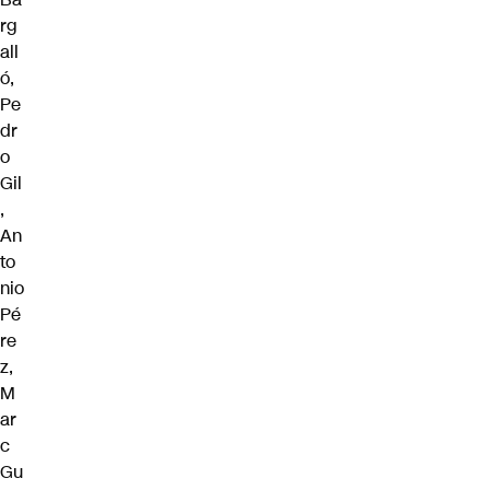
rg
all
ó,
Pe
dr
o
Gil
,
An
to
nio
Pé
re
z,
M
ar
c
Gu