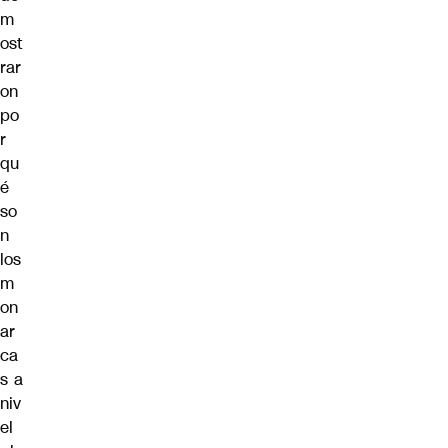
m
ost
rar
on
po
r
qu
é
so
n
los
m
on
ar
ca
s a
niv
el