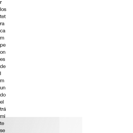
r
los
tet
ra
ca
m
pe
on
es
de
l
m
un
do
el
trá
mi
te
se