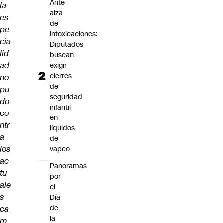
Ante
la
alza
es
de
pe
intoxicaciones:
cia
Diputados
lid
buscan
ad
exigir
cierres
no
de
pu
seguridad
do
infantil
co
en
ntr
líquidos
a
de
los
vapeo
ac
Panoramas
tu
por
ale
el
s
Día
de
ca
la
m