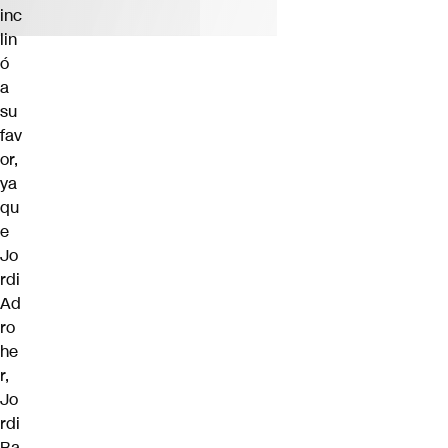
inc
lin
ó
a
su
fav
or,
ya
qu
e
Jo
rdi
Ad
ro
he
r,
Jo
rdi
Ba