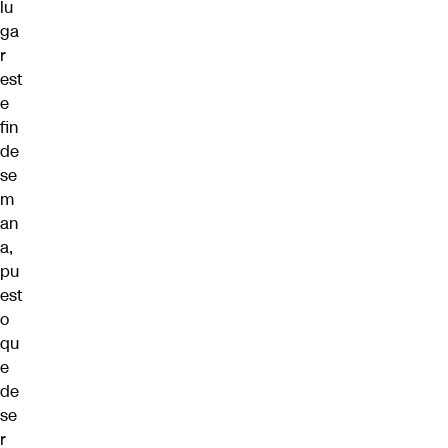
lu
ga
r
est
e
fin
de
se
m
an
a,
pu
est
o
qu
e
de
se
r