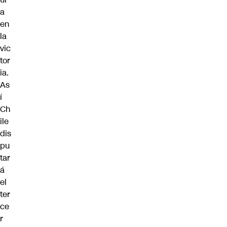
a
en
la
vic
tor
ia.
As
í
Ch
ile
dis
pu
tar
á
el
ter
ce
r