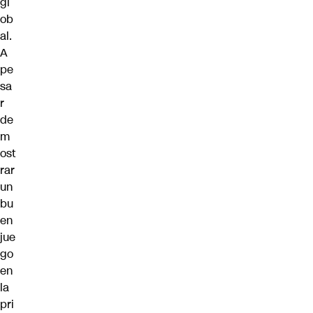
gl
ob
al.
A
pe
sa
r
de
m
ost
rar
un
bu
en
jue
go
en
la
pri