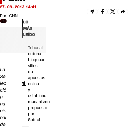
Futuro 360
27- 09- 2013 14:41
Opinión
Por
CNN
LO
MÁS
LEÍDO
Tribunal
ordena
bloquear
sitios
La
de
Se
apuestas
lec
online
ció
y
establece
n
mecanismo
na
propuesto
cio
por
nal
Subtel
de