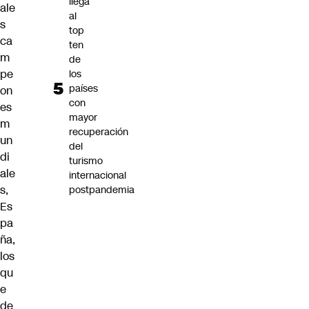
llega
ale
al
s
top
ca
ten
m
de
pe
los
países
on
con
es
mayor
m
recuperación
un
del
di
turismo
ale
internacional
s,
postpandemia
Es
pa
ña,
los
qu
e
de