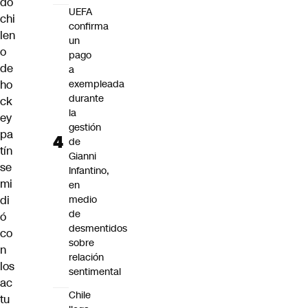
do
UEFA
chi
confirma
len
un
o
pago
de
a
ho
exempleada
durante
ck
la
ey
gestión
pa
de
tín
Gianni
se
Infantino,
mi
en
di
medio
de
ó
desmentidos
co
sobre
n
relación
los
sentimental
ac
Chile
tu