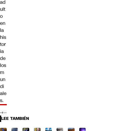
ad
ult
o
en
la
his
tor
ia
de
los
m
un
di
ale
s.
LEE TAMBIÉN