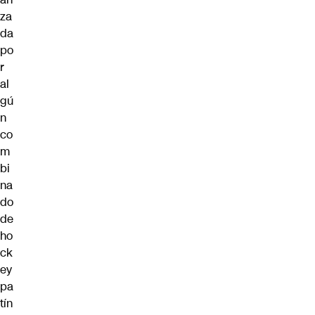
za
da
po
r
al
gú
n
co
m
bi
na
do
de
ho
ck
ey
pa
tín