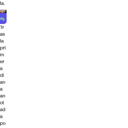
la.
Tr
as
la
pri
m
er
a
di
an
a
an
ot
ad
a
po