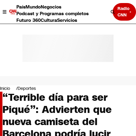
País
Mundo
Negocios
Radio
Podcast y Programas completos
CNN
Futuro 360
Cultura
Servicios
País
Mundo
Negocios
Inicio
Deportes
“Terrible día para ser
Deportes
Programas completos
Piqué”: Advierten que
Cultura
Servicios
nueva camiseta del
Bits
CNN Data
Barcelona podría lucir
CNN tiempo