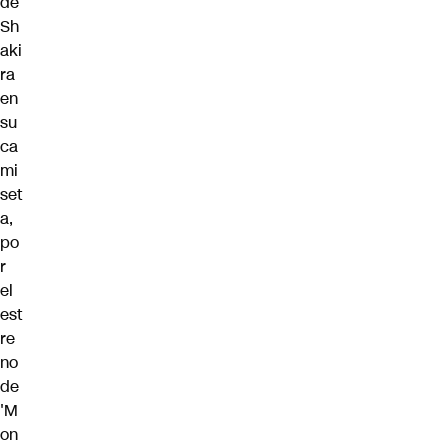
de
Sh
aki
ra
en
su
ca
mi
set
a,
po
r
el
est
re
no
de
'M
on