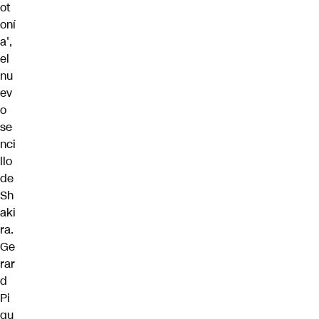
ot
oní
a',
el
nu
ev
o
se
nci
llo
de
Sh
aki
ra.
Ge
rar
d
Pi
qu