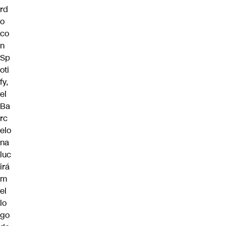
rd
o
co
n
Sp
oti
fy,
el
Ba
rc
elo
na
luc
irá
m
el
lo
go