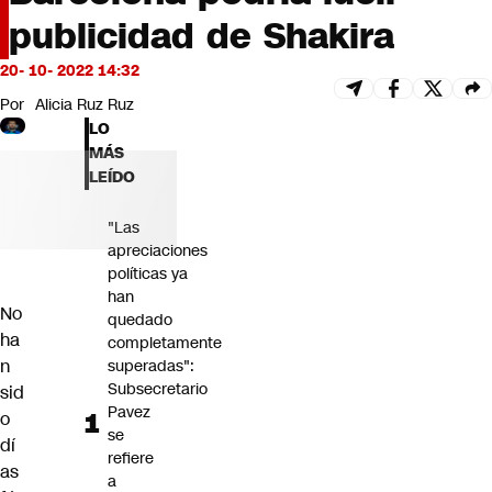
Futuro 360
publicidad de Shakira
Opinión
20- 10- 2022 14:32
Por
Alicia Ruz Ruz
LO
MÁS
LEÍDO
"Las
apreciaciones
políticas ya
han
No
quedado
ha
completamente
n
superadas":
Subsecretario
sid
Pavez
o
se
dí
refiere
as
a