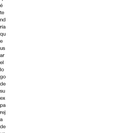
é
te
nd
ría
qu
e
us
ar
el
lo
go
de
su
ex
pa
rej
a
de