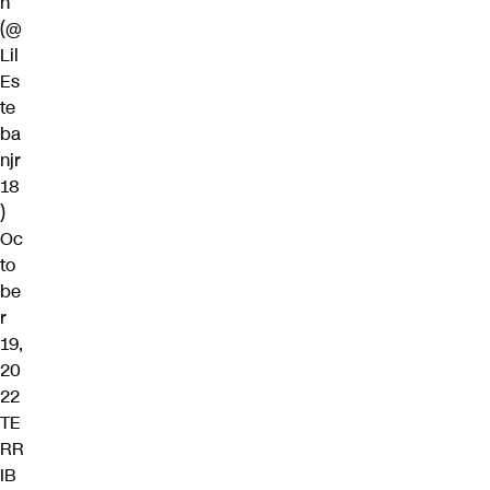
n
(@
Lil
Es
te
ba
njr
18
)
Oc
to
be
r
19,
20
22
TE
RR
IB