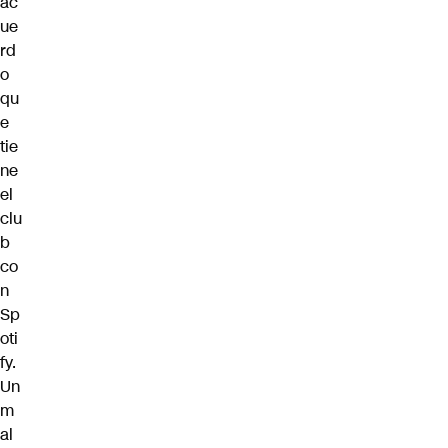
ac
ue
rd
o
qu
e
tie
ne
el
clu
b
co
n
Sp
oti
fy.
Un
m
al