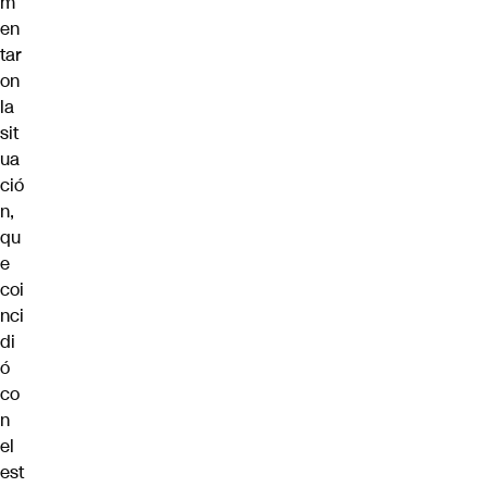
m
en
tar
on
la
sit
ua
ció
n,
qu
e
coi
nci
di
ó
co
n
el
est