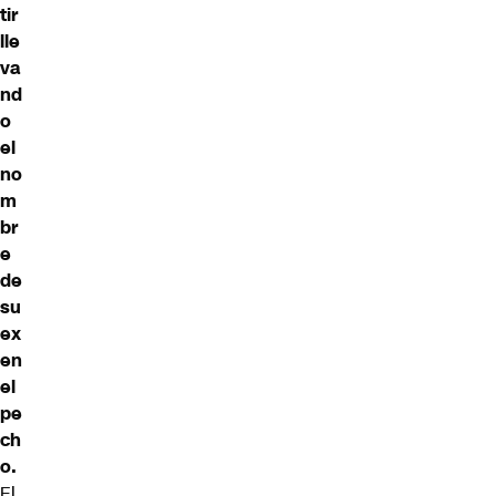
tir
lle
va
nd
o
el
no
m
br
e
de
su
ex
en
el
pe
ch
o.
El