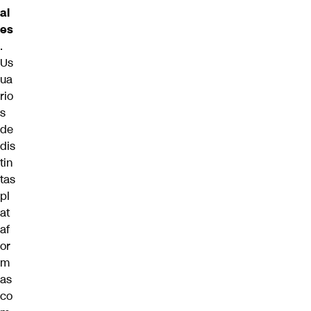
al
es
.
Us
ua
rio
s
de
dis
tin
tas
pl
at
af
or
m
as
co