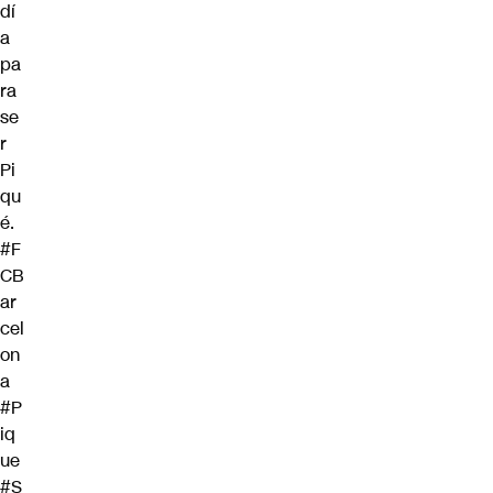
dí
a
pa
ra
se
r
Pi
qu
é.
#F
CB
ar
cel
on
a
#P
iq
ue
#S