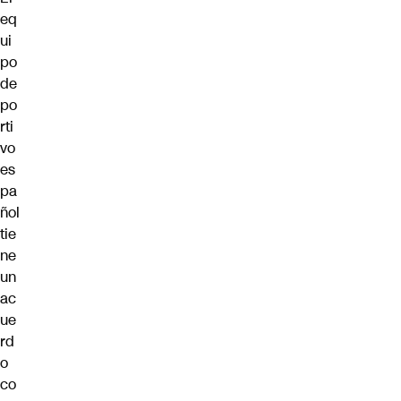
eq
ui
po
de
po
rti
vo
es
pa
ñol
tie
ne
un
ac
ue
rd
o
co