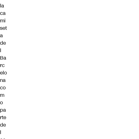
la
ca
mi
set
a
de
l
Ba
rc
elo
na
co
m
o
pa
rte
de
l