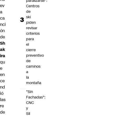
paralizarse":
ev
Centros
de
a
ski
ca
piden
nci
revisar
ón
criterios
de
para
Sh
el
ak
cierre
preventivo
ira
de
qu
caminos
e
a
en
la
ce
montaña
nd
"Sin
ió
Fachadas":
las
CNC
re
y
de
SII