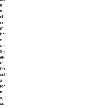
irí
a
el
no
m
br
e
de
Sh
aki
ra.
De
est
a
for
m
a,
es