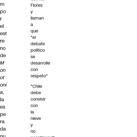
m
Flores
po
y
llaman
r
a
el
que
est
"el
re
debate
no
político
de
se
M
desarrolle
con
on
respeto"
ot
oní
"Chile
a
,
debe
convivir
la
con
es
la
pe
nieve
ra
y
da
no
nu