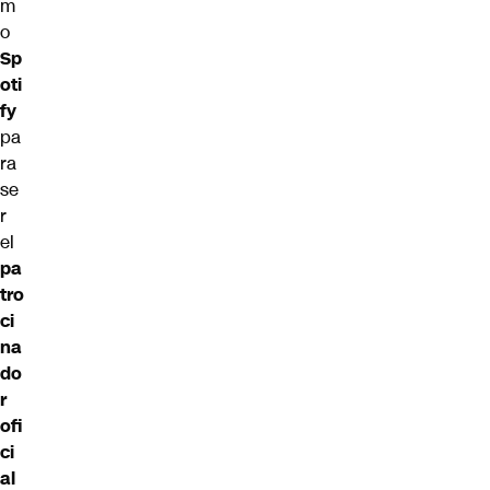
m
o
Sp
oti
fy
pa
ra
se
r
el
pa
tro
ci
na
do
r
ofi
ci
al