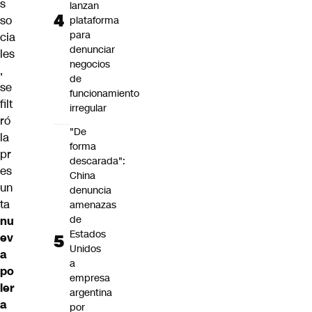
s
lanzan
so
plataforma
para
cia
denunciar
les
negocios
,
de
se
funcionamiento
filt
irregular
ró
"De
la
forma
pr
descarada":
es
China
un
denuncia
ta
amenazas
de
nu
Estados
ev
Unidos
a
a
po
empresa
ler
argentina
a
por