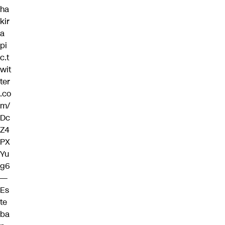
ha
kir
a
pi
c.t
wit
ter
.co
m/
Dc
Z4
PX
Yu
g6
—
Es
te
ba