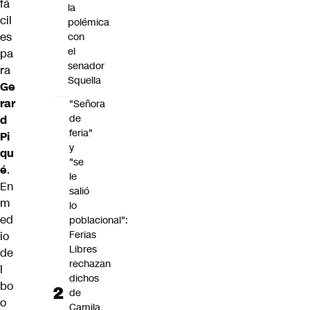
fá
la
cil
polémica
es
con
el
pa
senador
ra
Squella
Ge
rar
"Señora
de
d
feria"
Pi
y
qu
"se
é
.
le
En
salió
m
lo
ed
poblacional":
Ferias
io
Libres
de
rechazan
l
dichos
bo
de
o
Camila