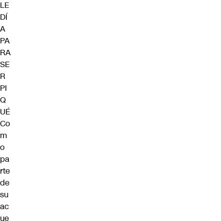
LE
DÍ
A
PA
RA
SE
R
PI
Q
UÉ
Co
m
o
pa
rte
de
su
ac
ue