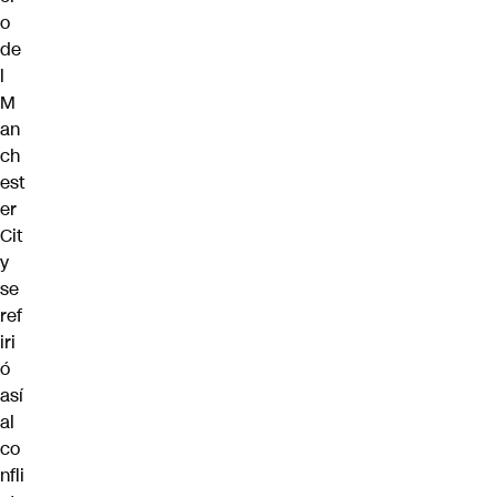
o
de
l
M
an
ch
est
er
Cit
y
se
ref
iri
ó
así
al
co
nfli