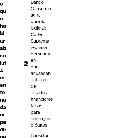
Banco
o
Consorcio
qu
sufre
e
derrota
ha
judicial:
bl
Corte
ar
Suprema
rechaza
ab
demanda
so
en
lut
que
a
acusaban
m
entrega
en
de
te
estados
financieros
na
falsos
da
para
ni
conseguir
pe
créditos
dir
Rockstar
pe