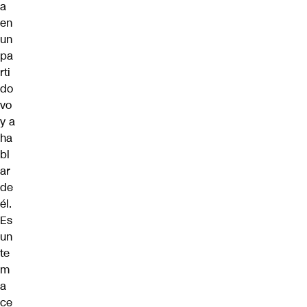
a
en
un
pa
rti
do
vo
y a
ha
bl
ar
de
él.
Es
un
te
m
a
ce