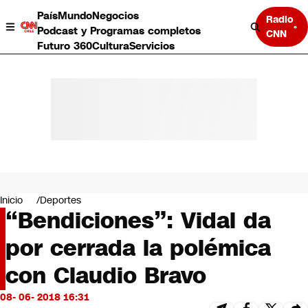
País
Mundo
Negocios
Radio
Podcast y Programas completos
CNN
Futuro 360
Cultura
Servicios
País
Mundo
Negocios
Inicio
Deportes
“Bendiciones”: Vidal da
Deportes
Programas completos
por cerrada la polémica
Cultura
Servicios
con Claudio Bravo
Bits
CNN Data
08- 06- 2018 16:31
CNN tiempo