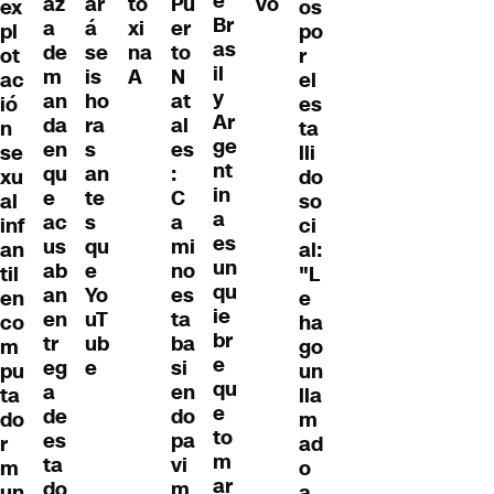
e
az
ar
to
Pu
vo
ex
os
Br
a
á
xi
er
pl
po
as
de
se
na
to
ot
r
il
m
is
A
N
ac
el
y
an
ho
at
ió
es
Ar
da
ra
al
n
ta
ge
en
s
es
se
lli
nt
qu
an
:
xu
do
in
e
te
C
al
so
a
ac
s
a
inf
ci
es
us
qu
mi
an
al:
un
ab
e
no
til
"L
qu
an
Yo
es
en
e
ie
en
uT
ta
co
ha
br
tr
ub
ba
m
go
e
eg
e
si
pu
un
qu
a
en
ta
lla
e
de
do
do
m
to
es
pa
r
ad
m
ta
vi
m
o
ar
do
m
un
a