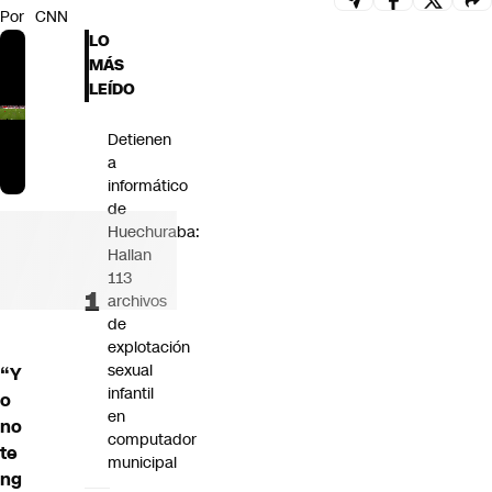
Por
CNN
Futuro 360
LO
Opinión
MÁS
LEÍDO
Detienen
a
informático
de
Huechuraba:
Hallan
113
archivos
de
explotación
sexual
“Y
infantil
o
en
no
computador
te
municipal
ng