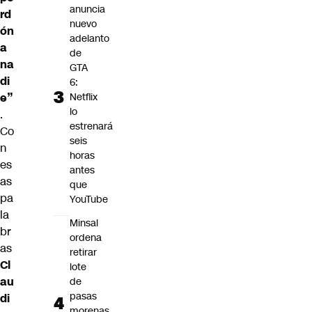
anuncia
rd
nuevo
ón
adelanto
a
de
na
GTA
di
6:
e”
Netflix
lo
.
estrenará
Co
seis
n
horas
es
antes
as
que
pa
YouTube
la
Minsal
br
ordena
as
retirar
Cl
lote
au
de
pasas
di
morenas