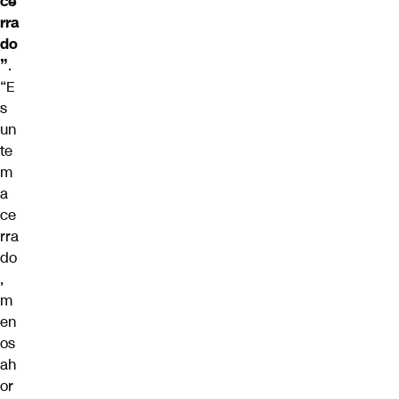
ce
rra
do
”
.
“E
s
un
te
m
a
ce
rra
do
,
m
en
os
ah
or