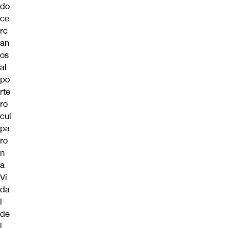
do
ce
rc
an
os
al
po
rte
ro
cul
pa
ro
n
a
Vi
da
l
de
l