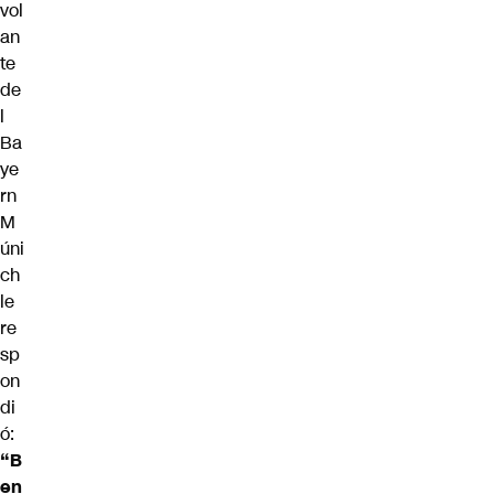
vol
an
te
de
l
Ba
ye
rn
M
úni
ch
le
re
sp
on
di
ó:
“B
en