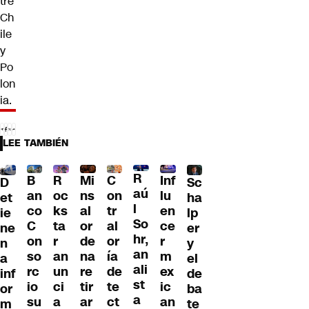
tre
Ch
ile
y
Po
lon
ia.
LEE TAMBIÉN
R
B
R
Mi
C
Inf
D
Sc
aú
an
oc
ns
on
lu
et
ha
l
co
ks
al
tr
en
ie
lp
So
C
ta
or
al
ce
ne
er
hr,
on
r
de
or
r
n
y
an
so
an
na
ía
m
a
el
ali
rc
un
re
de
ex
inf
de
st
io
ci
tir
te
ic
or
ba
a
su
a
ar
ct
an
m
te