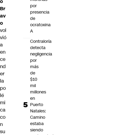
o
por
Br
presencia
av
de
o
ocratoxina
vol
A
vió
Contraloría
a
detecta
en
negligencia
ce
por
nd
más
de
er
$10
la
mil
po
millones
lé
en
mi
Puerto
ca
Natales:
co
Camino
estaba
n
siendo
su