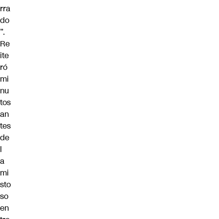
rra
do
”.
Re
ite
ró
mi
nu
tos
an
tes
de
l
a
mi
sto
so
en