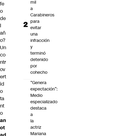
mil
fe
a
o
Carabineros
de
para
l
evitar
añ
una
o?
infracción
y
Un
terminó
co
detenido
ntr
por
ov
cohecho
ert
“Genera
id
expectación”:
o
Medio
ta
especializado
nt
destaca
o
a
an
la
ot
actriz
Mariana
ad