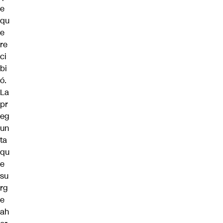
e
qu
e
re
ci
bi
ó.
La
pr
eg
un
ta
qu
e
su
rg
e
ah