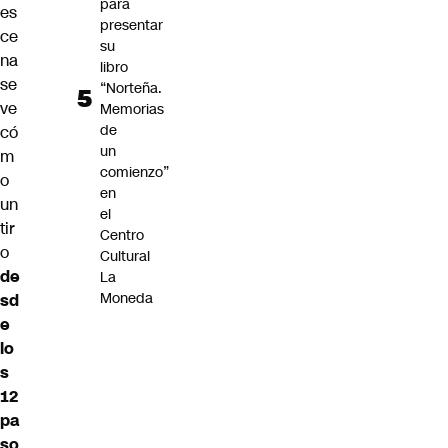
para
es
presentar
ce
su
na
libro
se
“Norteña.
ve
Memorias
de
có
un
m
comienzo”
o
en
un
el
tir
Centro
o
Cultural
de
La
Moneda
sd
e
lo
s
12
pa
so