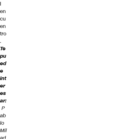
l
en
cu
en
tro
.
Te
pu
ed
e
int
er
es
ar:
P
ab
lo
Mil
ad