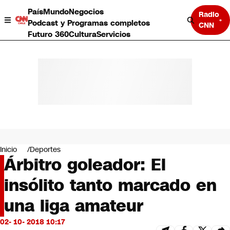
País
Mundo
Negocios
Radio
Podcast y Programas completos
CNN
Futuro 360
Cultura
Servicios
País
Mundo
Negocios
Inicio
Deportes
Árbitro goleador: El
Deportes
Programas completos
insólito tanto marcado en
Cultura
Servicios
una liga amateur
Bits
CNN Data
02- 10- 2018 10:17
CNN tiempo