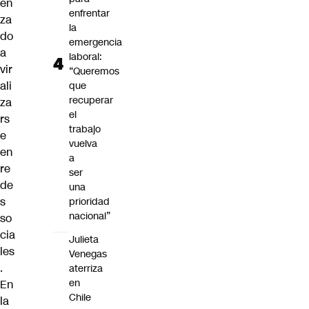
en
enfrentar
za
la
do
emergencia
a
laboral:
vir
“Queremos
ali
que
recuperar
za
el
rs
trabajo
e
vuelva
en
a
re
ser
de
una
s
prioridad
nacional”
so
cia
Julieta
les
Venegas
.
aterriza
en
En
Chile
la