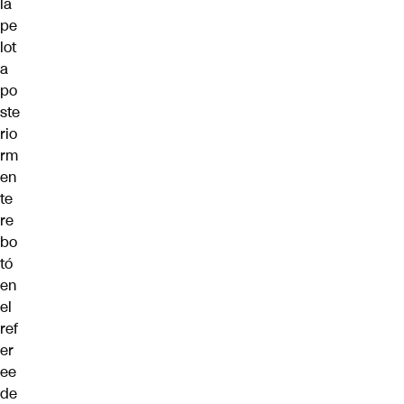
la
pe
lot
a
po
ste
rio
rm
en
te
re
bo
tó
en
el
ref
er
ee
de