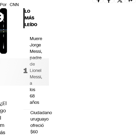
Por
CNN
Futuro 360
LO
Opinión
MÁS
LEÍDO
Muere
Jorge
Messi,
padre
de
Lionel
Messi,
a
los
68
años
¿El
go
Ciudadano
l
uruguayo
m
ofreció
$60
ás