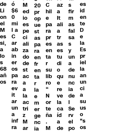
de
ó
es
M
C
az
s
20
Li
$6
id
ed
hil
a
fir
pr
on
0
en
io
e
It
m
op
el
mi
te
es
pa
ali
as
ue
M
l a
D
pe
ra
a
fal
st
es
C
e
ci
pr
tr
sa
as
si,
ar
la
ali
es
as
s
pa
a
ab
Es
za
en
es
y
ra
lo
in
pr
do
ta
tu
un
en
s
er
iel
de
r
di
a
fr
68
os
la
st
su
o
de
en
añ
pa
an
ac
lib
qu
nu
ta
os
ra
un
a
ro
e
nc
r
ev
ci
a
“
re
ia
la
it
a
la
N
ve
de
e
ar
su
ac
or
la
l
m
un
us
tri
te
ca
Se
er
a
o
z
ña
íd
rv
ge
inf
"s
M
.
a
el
nc
ra
os
ar
M
de
po
ia