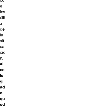
co
e
ins
ólit
a
de
la
sit
ua
ció
n,
el
co
le
gi
ad
o
qu
ed