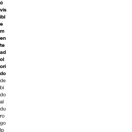
ó
vis
ibl
e
m
en
te
ad
ol
ori
do
de
bi
do
al
du
ro
go
lp