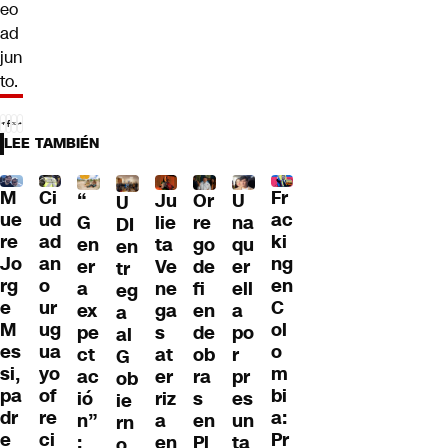
eo
ad
jun
to.
LEE TAMBIÉN
M
Ci
Fr
“
Ju
Or
U
U
ue
ud
ac
G
lie
re
na
DI
re
ad
ki
en
ta
go
qu
en
Jo
an
ng
er
Ve
de
er
tr
rg
o
en
a
ne
fi
ell
eg
e
ur
C
ex
ga
en
a
a
M
ug
ol
pe
s
de
po
al
es
ua
o
ct
at
ob
r
G
si,
yo
m
ac
er
ra
pr
ob
pa
of
bi
ió
riz
s
es
ie
dr
re
a:
n”
a
en
un
rn
e
ci
Pr
:
en
Pl
ta
o