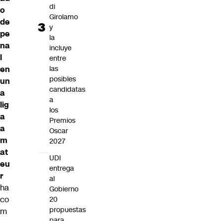
di
o
Girolamo
de
y
pe
la
na
incluye
l
entre
en
las
posibles
un
candidatas
a
a
lig
los
a
Premios
a
Oscar
m
2027
at
UDI
eu
entrega
r
al
ha
Gobierno
co
20
propuestas
m
para