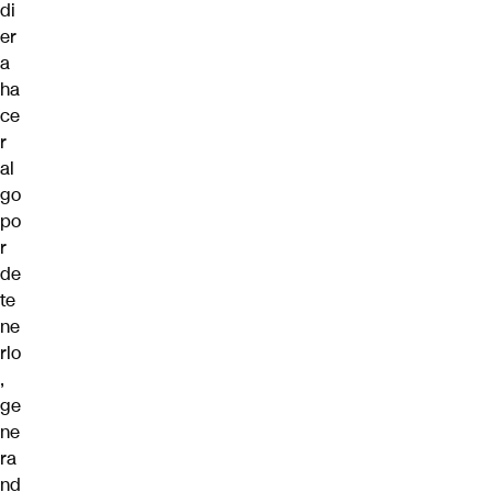
di
er
a
ha
ce
r
al
go
po
r
de
te
ne
rlo
,
ge
ne
ra
nd