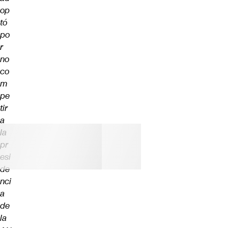
op
tó
po
r
no
co
m
pe
tir
a
la
pr
esi
de
nci
a
de
la