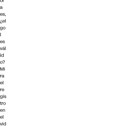
or
a
es,
¿el
go
l
es
vál
id
o?
Mi
ra
el
re
gis
tro
en
el
vid