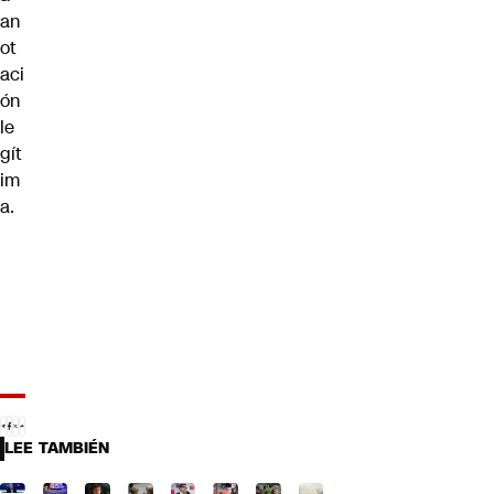
an
ot
aci
ón
le
gít
im
a.
LEE TAMBIÉN