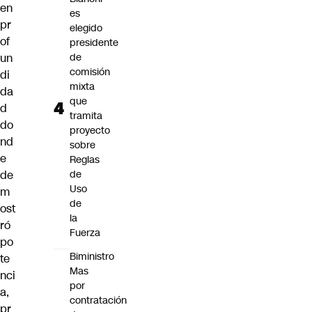
en
es
pr
elegido
of
presidente
un
de
comisión
di
mixta
da
que
d
tramita
do
proyecto
nd
sobre
e
Reglas
de
de
Uso
m
de
ost
la
ró
Fuerza
po
Biministro
te
Mas
nci
por
a,
contratación
pr