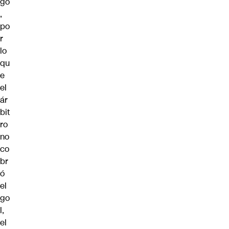
go
,
po
r
lo
qu
e
el
ár
bit
ro
no
co
br
ó
el
go
l,
el