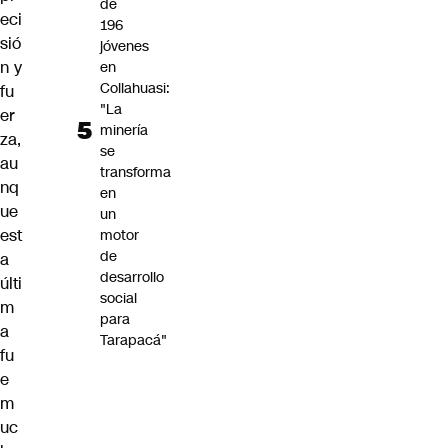
de
eci
196
sió
jóvenes
n y
en
Collahuasi:
fu
"La
er
minería
za,
se
au
transforma
nq
en
ue
un
est
motor
de
a
desarrollo
últi
social
m
para
a
Tarapacá"
fu
e
m
uc