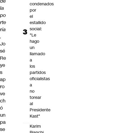
de
condenados
la
por
po
el
rte
estallido
social:
ría
"Le
.
hago
Jo
un
sé
llamado
Re
a
ye
los
s
partidos
oficialistas
ap
a
ro
no
ve
torear
ch
al
ó
Presidente
un
Kast"
pa
Karim
se
Bianchi