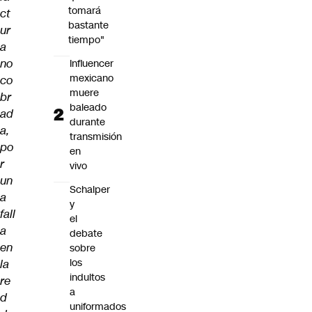
tomará
ct
bastante
ur
tiempo"
a
no
Influencer
mexicano
co
muere
br
baleado
ad
durante
a,
transmisión
po
en
r
vivo
un
Schalper
a
y
fall
el
a
debate
en
sobre
los
la
indultos
re
a
d
uniformados