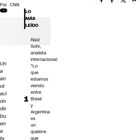
Por
CNN
Futuro 360
LO
Opinión
MÁS
LEÍDO
Raúl
Sohr,
analista
internacional:
Un
"Lo
a
que
an
estamos
ot
viendo
entre
aci
Brasil
ón
y
de
Argentina
bu
es
en
un
a
quiebre
fa
que