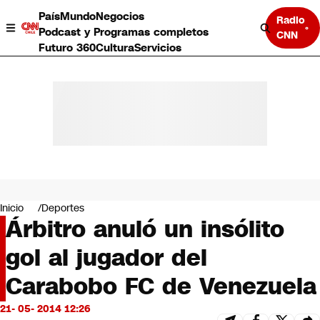
País
Mundo
Negocios
Radio
Podcast y Programas completos
CNN
Futuro 360
Cultura
Servicios
País
Mundo
Negocios
Inicio
Deportes
Árbitro anuló un insólito
Deportes
Programas completos
gol al jugador del
Cultura
Servicios
Carabobo FC de Venezuela
Bits
CNN Data
21- 05- 2014 12:26
CNN tiempo