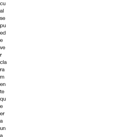
cu
al
se
pu
ed
e
ve
r
cla
ra
m
en
te
qu
e
er
a
un
a