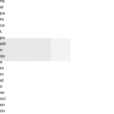
ha
al
pa
re
ce
r,
pu
est
o
qu
e
re
m
at
ó
ve
nci
en
do