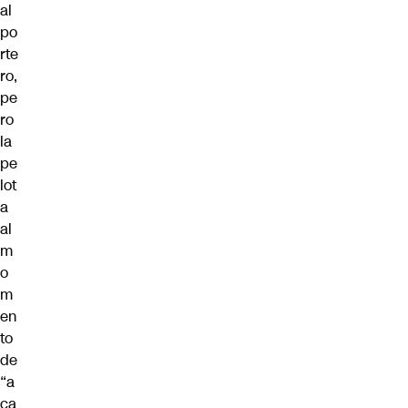
al
po
rte
ro,
pe
ro
la
pe
lot
a
al
m
o
m
en
to
de
“a
ca