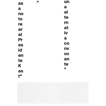
un
"
as
a
a
al
no
te
to
rn
re
at
ar
iv
al
a
Pr
co
es
nv
id
oc
en
an
te
te
K
"
as
t"