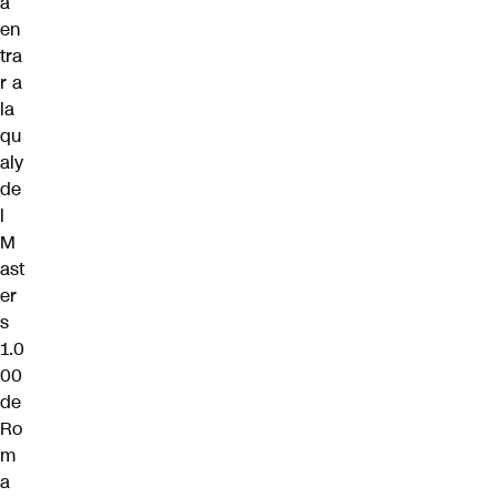
a
en
tra
r a
la
qu
aly
de
l
M
ast
er
s
1.0
00
de
Ro
m
a