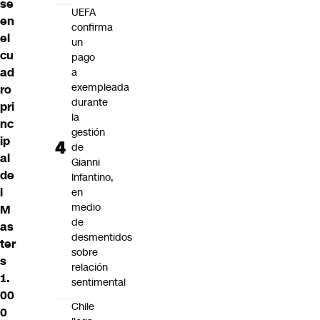
se
UEFA
en
confirma
el
un
cu
pago
ad
a
exempleada
ro
durante
pri
la
nc
gestión
ip
de
al
Gianni
de
Infantino,
l
en
medio
M
de
as
desmentidos
ter
sobre
s
relación
1.
sentimental
00
Chile
0