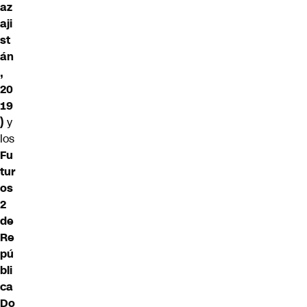
az
aji
st
án
,
20
19
)
y
los
Fu
tur
os
2
de
Re
pú
bli
ca
Do