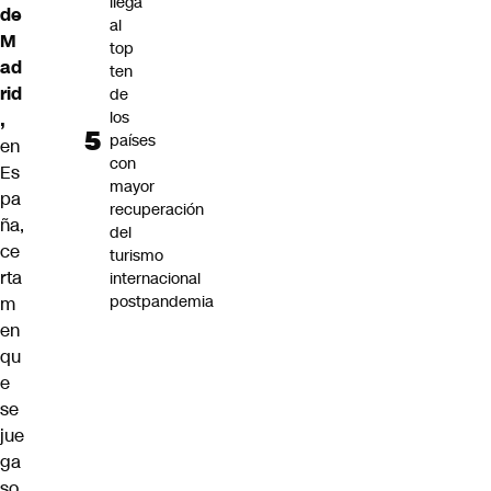
llega
de
al
M
top
ad
ten
rid
de
los
,
países
en
con
Es
mayor
pa
recuperación
ña,
del
ce
turismo
rta
internacional
postpandemia
m
en
qu
e
se
jue
ga
so