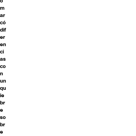
o
m
ar
có
dif
er
en
ci
as
co
n
un
qu
ie
br
e
so
br
e