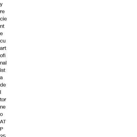
y
re
cie
nt
e
cu
art
ofi
nal
ist
a
de
l
tor
ne
o
AT
P
25