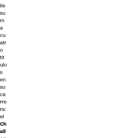
ile
su
m
a
cu
atr
o
tít
ulo
s
en
su
ca
rre
ra:
el
Ch
all