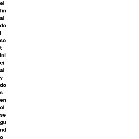
el
fin
al
de
l
se
t
ini
ci
al
y
do
s
en
el
se
gu
nd
o