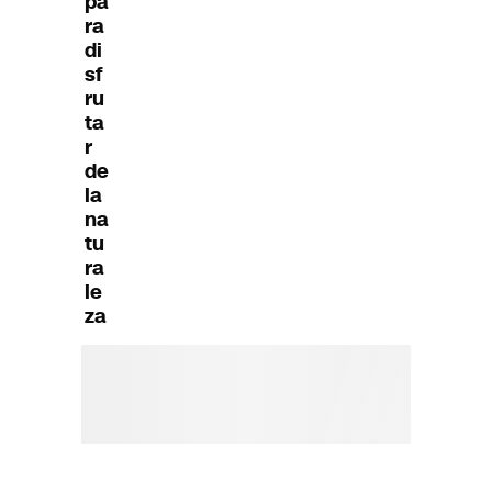
pa
ra
di
sf
ru
ta
r
de
la
na
tu
ra
le
za