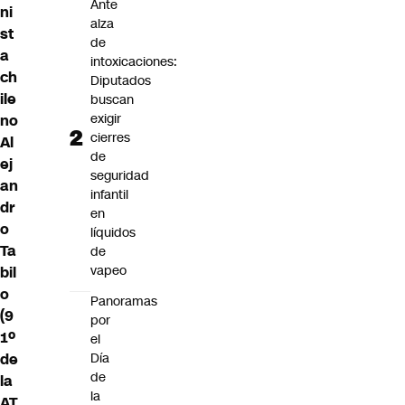
Ante
ni
alza
st
de
a
intoxicaciones:
ch
Diputados
ile
buscan
exigir
no
cierres
Al
de
ej
seguridad
an
infantil
dr
en
o
líquidos
Ta
de
vapeo
bil
o
Panoramas
(9
por
1º
el
Día
de
de
la
la
AT