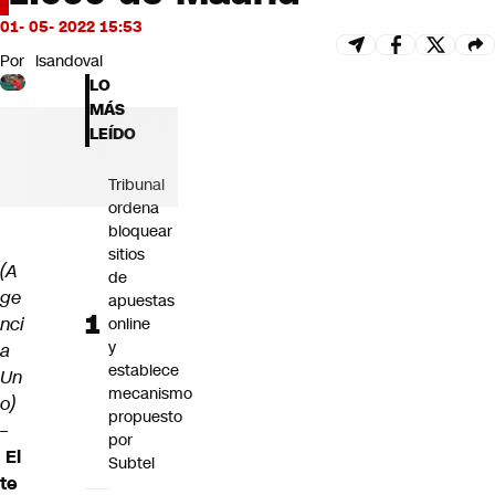
Futuro 360
01- 05- 2022 15:53
Opinión
Por
lsandoval
LO
MÁS
LEÍDO
Tribunal
ordena
bloquear
sitios
(A
de
ge
apuestas
nci
online
y
a
establece
Un
mecanismo
o)
propuesto
–
por
El
Subtel
te