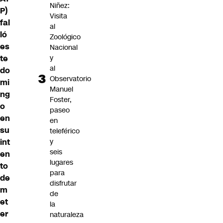
Niñez:
P)
Visita
fal
al
ló
Zoológico
es
Nacional
y
te
al
do
Observatorio
mi
Manuel
ng
Foster,
o
paseo
en
en
su
teleférico
y
int
seis
en
lugares
to
para
de
disfrutar
m
de
et
la
er
naturaleza