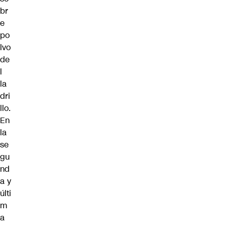
br
e
po
lvo
de
l
la
dri
llo.
En
la
se
gu
nd
a y
últi
m
a