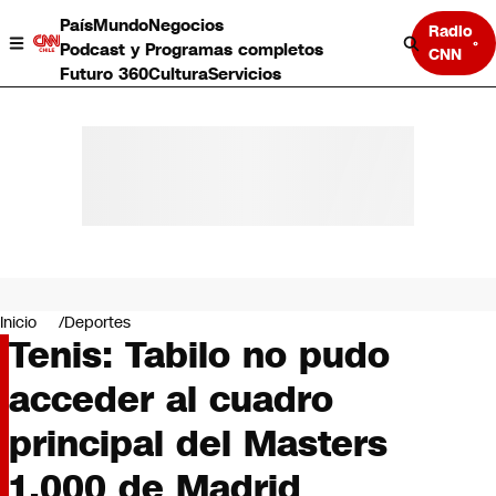
País
Mundo
Negocios
Radio
Podcast y Programas completos
CNN
Futuro 360
Cultura
Servicios
País
Mundo
Negocios
Inicio
Deportes
Tenis: Tabilo no pudo
Deportes
Programas completos
acceder al cuadro
Cultura
Servicios
principal del Masters
Bits
CNN Data
1.000 de Madrid
CNN tiempo