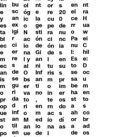
bu
nt
en
nt
lin
ol
or
s
sc
ra
el
e
e
óg
re
20
an
H
ce
la
y
ic
cu
0
ex
ua
rr
ge
es
o
pe
de
igi
w
o
sti
ta
N
ra
nu
r
ei
Pa
ón
bl
ac
ci
nc
ci
C
nu
de
ec
io
ón
ia
er
hil
l:
Gi
e
na
de
s
re
e:
Es
an
m
l y
l
en
s
D
to
ni
ec
al
tu
su
de
oc
se
Inf
an
O
ris
s
se
u
sa
an
is
bs
m
pr
gu
m
be
ti
m
er
o
im
ri
en
ha
no
o
va
in
er
da
to
st
,
pr
to
te
os
d
s
a
en
op
ri
rn
do
inf
co
ah
m
ue
o
ac
s
an
br
or
ed
st
M
io
dí
til
ad
a
io
o
an
na
as
en
os
de
de
po
ue
l