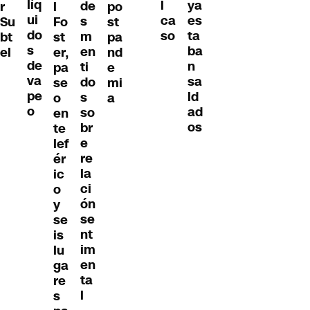
líq
ya
l
de
r
l
po
ui
es
ca
s
Su
Fo
st
do
ta
so
m
bt
st
pa
s
ba
en
el
er,
nd
de
n
ti
pa
e
va
sa
do
se
mi
pe
ld
s
o
a
o
ad
so
en
os
br
te
e
lef
re
ér
la
ic
ci
o
ón
y
se
se
nt
is
im
lu
en
ga
ta
re
l
s