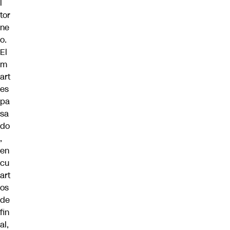
l
tor
ne
o.
El
m
art
es
pa
sa
do
,
en
cu
art
os
de
fin
al,