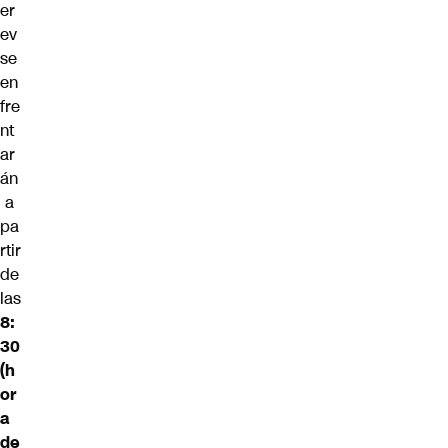
er
ev
se
en
fre
nt
ar
án
a
pa
rtir
de
las
8:
30
(h
or
a
de