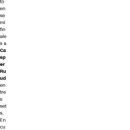
tó
en
se
mi
fin
ale
s a
Ca
sp
er
Ru
ud
en
tre
s
set
s.
En
cu