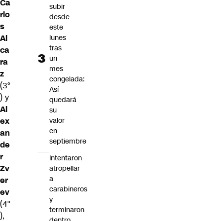
Ca
subir
rlo
desde
s
este
lunes
Al
tras
ca
un
ra
mes
z
congelada:
(3°
Así
) y
quedará
Al
su
valor
ex
en
an
septiembre
de
r
Intentaron
Zv
atropellar
a
er
carabineros
ev
y
(4°
terminaron
),
dentro