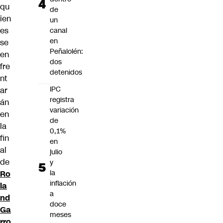
qu
de
ien
un
es
canal
en
se
Peñalolén:
en
dos
fre
detenidos
nt
IPC
ar
registra
án
variación
en
de
la
0,1%
fin
en
al
julio
de
y
la
Ro
inflación
la
a
nd
doce
Ga
meses
rro