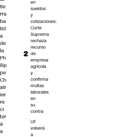
en
tie
sueldos
rra
y
ba
cotizaciones:
Corte
tid
Suprema
a
rechaza
de
recurso
la
de
Ph
empresa
ilip
agrícola
pe
y
confirma
Ch
multas
atr
laborales
ier
en
re
su
ci
contra
bir
UF
á
volverá
a
a