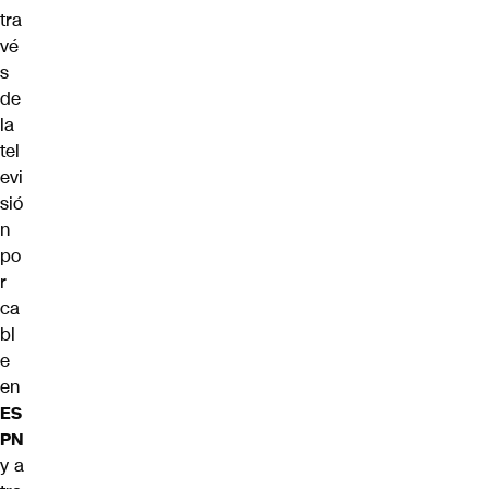
tra
vé
s
de
la
tel
evi
sió
n
po
r
ca
bl
e
en
ES
PN
y a