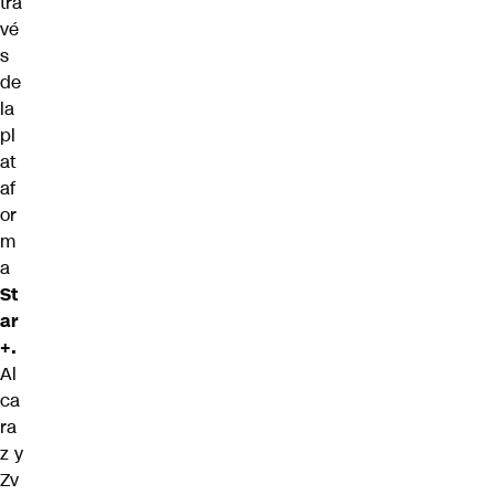
tra
vé
s
de
la
pl
at
af
or
m
a
St
ar
+.
Al
ca
ra
z y
Zv