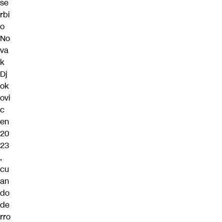
se
rbi
o
No
va
k
Dj
ok
ovi
c
en
20
23
,
cu
an
do
de
rro