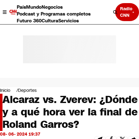
País
Mundo
Negocios
Radio
Podcast y Programas completos
CNN
Futuro 360
Cultura
Servicios
País
Mundo
Negocios
Inicio
Deportes
Alcaraz vs. Zverev: ¿Dónde
Deportes
Programas completos
y a qué hora ver la final de
Cultura
Servicios
Roland Garros?
Bits
CNN Data
08- 06- 2024 19:37
CNN tiempo