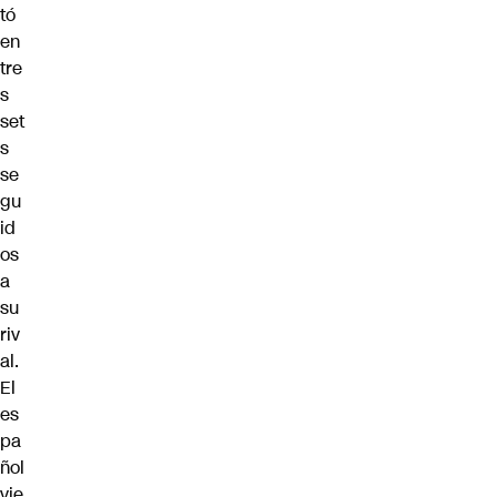
tó
en
tre
s
set
s
se
gu
id
os
a
su
riv
al.
El
es
pa
ñol
vie