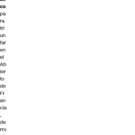
co
pa
ra
tri
un
far
en
el
Ab
ier
to
de
Fr
an
cia
,
de
rro