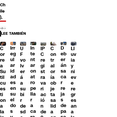
Ch
ile
).
LEE TAMBIÉN
Irr
D
In
C
U
IP
C
Ll
eg
eb
te
or
F
C
on
uv
ul
er
nt
re
vo
re
tr
ia
ar
án
ar
a
lv
gi
al
y
id
sa
on
Su
er
st
or
ni
ad
ca
at
til
á
ra
ía
ev
es
r
ro
cu
a
va
ob
e
en
re
pe
es
su
ri
je
re
su
ja
lla
ti
bi
ac
ta
gr
el
s
r
on
r
ió
sa
es
do
de
a
a
de
n
lid
an
s
pa
ca
la
sd
de
a
a
y
sa
ra