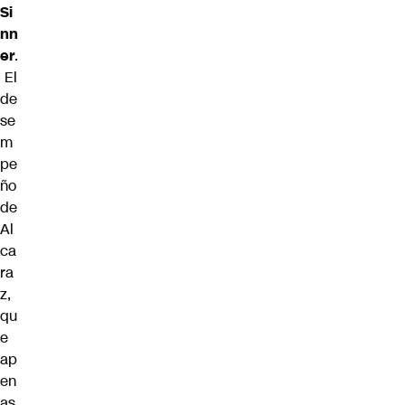
Si
nn
er
.
El
de
se
m
pe
ño
de
Al
ca
ra
z,
qu
e
ap
en
as