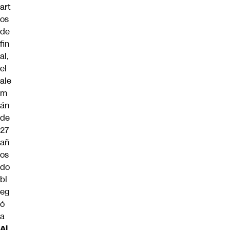
art
os
de
fin
al,
el
ale
m
án
de
27
añ
os
do
bl
eg
ó
a
Al