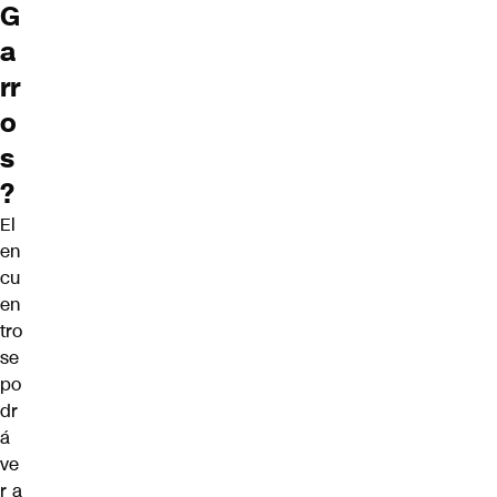
G
a
rr
o
s
?
El
en
cu
en
tro
se
po
dr
á
ve
r a