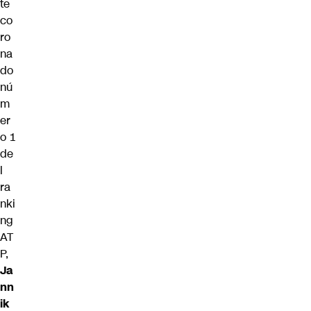
te
co
ro
na
do
nú
m
er
o 1
de
l
ra
nki
ng
AT
P,
Ja
nn
ik