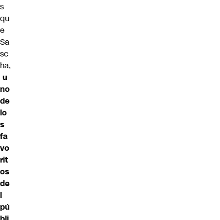
s
qu
e
Sa
sc
ha,
u
no
de
lo
s
fa
vo
rit
os
de
l
pú
bli