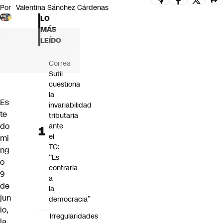
Por
Valentina Sánchez Cárdenas
Futuro 360
LO
Opinión
MÁS
LEÍDO
Correa
Sutil
cuestiona
la
Es
invariabilidad
te
tributaria
do
ante
el
mi
TC:
ng
“Es
o
contraria
9
a
de
la
jun
democracia”
io,
Irregularidades
la