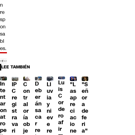
n
re
sp
on
sa
bl
es.
LEE TAMBIÉN
Lu
D
In
IP
C
Ll
"L
"S
is
eb
te
C
on
uv
as
eñ
C
er
nt
re
tr
ia
ap
or
or
án
ar
gi
al
y
re
a
de
sa
on
st
or
ni
ci
de
ro
ca
at
ra
ía
ev
ac
fe
af
r
ro
va
ob
e
io
ri
ir
re
pe
ri
je
re
ne
a"