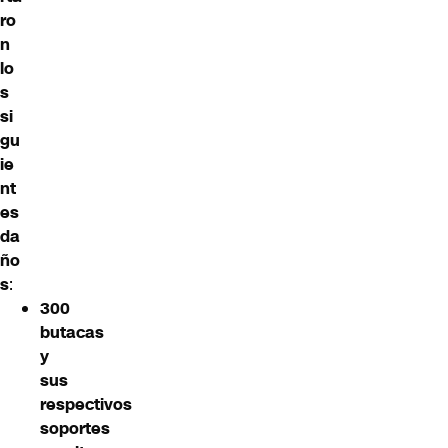
ro
n
lo
s
si
gu
ie
nt
es
da
ño
s
:
300
butacas
y
sus
respectivos
soportes