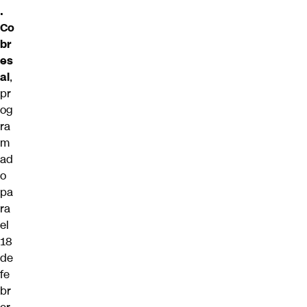
.
Co
br
es
al
,
pr
og
ra
m
ad
o
pa
ra
el
18
de
fe
br