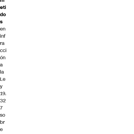
m
eti
do
s
en
inf
ra
cci
ón
a
la
Le
y
19.
32
7
so
br
e