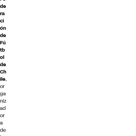
de
ra
ci
ón
de
Fú
tb
ol
de
Ch
ile
,
or
ga
niz
ad
or
a
de