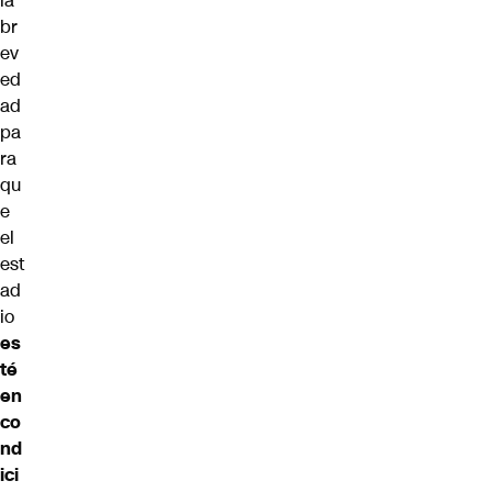
la
br
ev
ed
ad
pa
ra
qu
e
el
est
ad
io
es
té
en
co
nd
ici