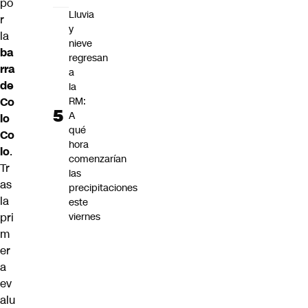
po
Lluvia
r
y
la
nieve
ba
regresan
rra
a
de
la
Co
RM:
A
lo
qué
Co
hora
lo
.
comenzarían
Tr
las
as
precipitaciones
la
este
pri
viernes
m
er
a
ev
alu