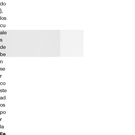
do
),
los
cu
ale
s
de
be
n
se
r
co
ste
ad
os
po
r
la
Fe