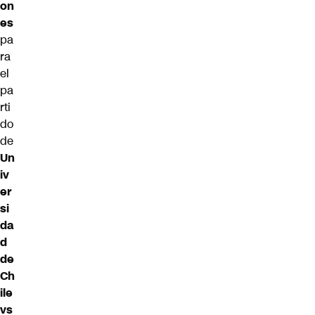
on
es
pa
ra
el
pa
rti
do
de
Un
iv
er
si
da
d
de
Ch
ile
vs