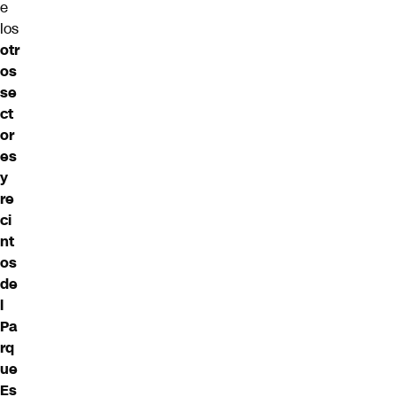
e
los
otr
os
se
ct
or
es
y
re
ci
nt
os
de
l
Pa
rq
ue
Es