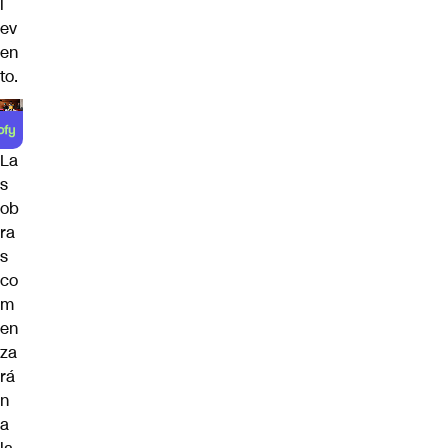
l
ev
en
to.
La
s
ob
ra
s
co
m
en
za
rá
n
a