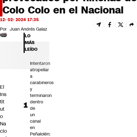
Futuro 360
Colo Colo en el Nacional
Opinión
12- 02- 2024 17:35
Por
Juan Andrés Galaz
LO
MÁS
LEÍDO
Intentaron
atropellar
a
carabineros
El
y
Ins
terminaron
tit
dentro
de
ut
un
o
canal
Na
en
cio
Peñalolén: