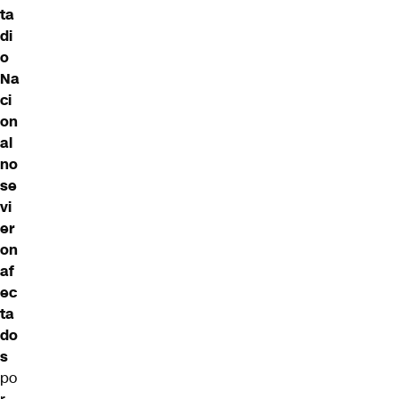
ta
di
o
Na
ci
on
al
no
se
vi
er
on
af
ec
ta
do
s
po