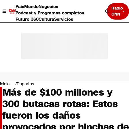
País
Mundo
Negocios
Radio
Podcast y Programas completos
CNN
Futuro 360
Cultura
Servicios
País
Mundo
Negocios
Inicio
Deportes
Más de $100 millones y
Deportes
Programas completos
300 butacas rotas: Estos
Cultura
Servicios
fueron los daños
Bits
CNN Data
provocados por hinchas de
CNN tiempo