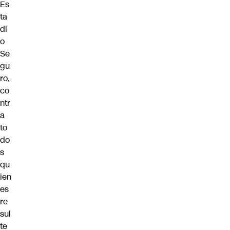
Es
ta
di
o
Se
gu
ro
,
co
ntr
a
to
do
s
qu
ien
es
re
sul
te