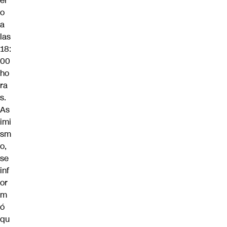
er
o
a
las
18:
00
ho
ra
s.
As
imi
sm
o,
se
inf
or
m
ó
qu