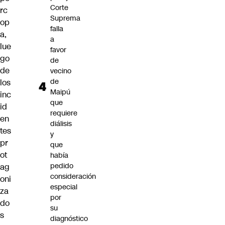
Corte
rc
Suprema
op
falla
a,
a
lue
favor
go
de
de
vecino
de
los
Maipú
inc
que
id
requiere
en
diálisis
tes
y
pr
que
ot
había
pedido
ag
consideración
oni
especial
za
por
do
su
s
diagnóstico