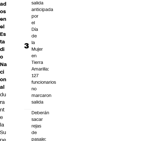
salida
ad
anticipada
os
por
en
el
el
Día
Es
de
ta
la
di
Mujer
en
o
Tierra
Na
Amarilla:
ci
127
on
funcionarios
al
no
du
marcaron
ra
salida
nt
Deberán
e
sacar
la
rejas
Su
de
pasaje:
pe