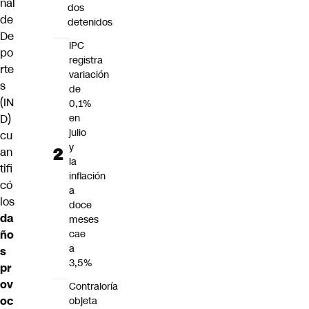
nal
dos
de
detenidos
De
IPC
po
registra
rte
variación
s
de
(IN
0,1%
D)
en
julio
cu
y
an
la
tifi
inflación
có
a
los
doce
da
meses
ño
cae
a
s
3,5%
pr
ov
Contraloría
oc
objeta