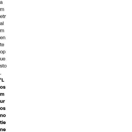
a
m
etr
al
m
en
te
op
ue
sto
.
‘L
os
m
ur
os
no
tie
ne