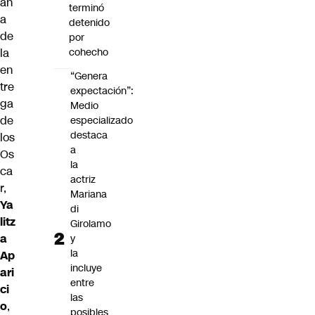
an
terminó
a
detenido
de
por
la
cohecho
en
“Genera
tre
expectación”:
ga
Medio
de
especializado
destaca
los
a
Os
la
ca
actriz
r,
Mariana
Ya
di
litz
Girolamo
a
y
la
Ap
incluye
ari
entre
ci
las
o
,
posibles