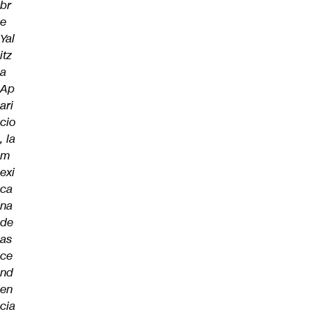
br
e
Yal
itz
a
Ap
ari
cio
, la
m
exi
ca
na
de
as
ce
nd
en
cia