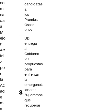
no
candidatas
mi
a
na
los
Premios
da
Oscar
a
2027
M
ejo
UDI
entrega
r
al
Ac
Gobierno
tri
20
z
propuestas
po
para
r
enfrentar
la
la
emergencia
Ac
laboral:
ad
“Queremos
e
que
mi
recuperar
a,