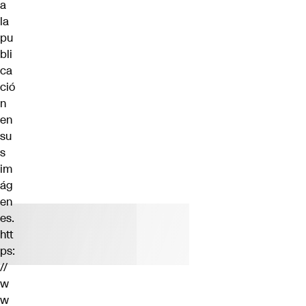
a
la
pu
bli
ca
ció
n
en
su
s
im
ág
en
es.
htt
ps:
//
w
w