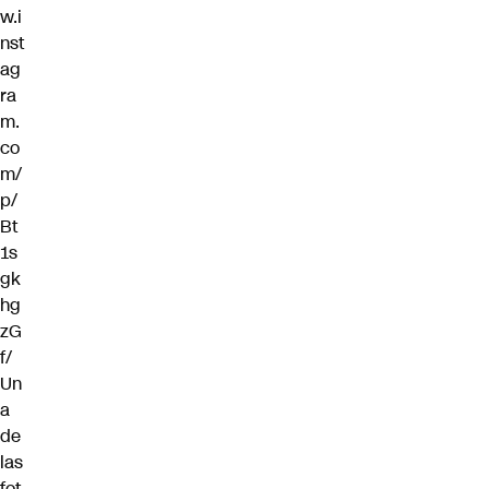
w.i
nst
ag
ra
m.
co
m/
p/
Bt
1s
gk
hg
zG
f/
Un
a
de
las
fot