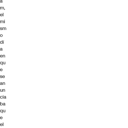
a
m,
el
mi
sm
o
dí
a
en
qu
e
se
an
un
cia
ba
qu
e
el