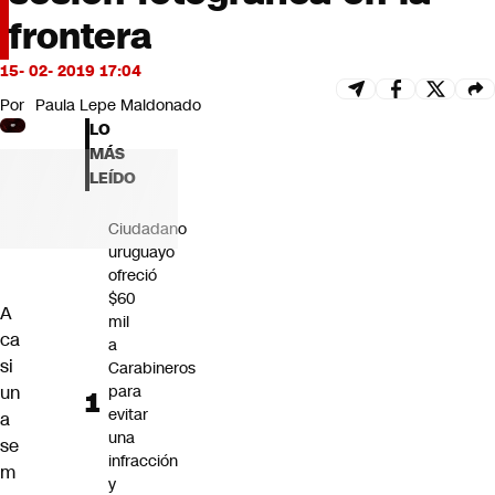
Futuro 360
frontera
Opinión
15- 02- 2019 17:04
Por
Paula Lepe Maldonado
LO
MÁS
LEÍDO
Ciudadano
uruguayo
ofreció
$60
A
mil
ca
a
si
Carabineros
un
para
evitar
a
una
se
infracción
m
y