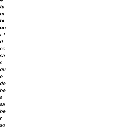
ta
m
bi
én
:
1
0
co
sa
s
qu
e
de
be
s
sa
be
r
so