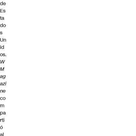
de
Es
ta
do
s
Un
id
os.
W
M
ag
azi
ne
co
m
pa
rti
ó
al