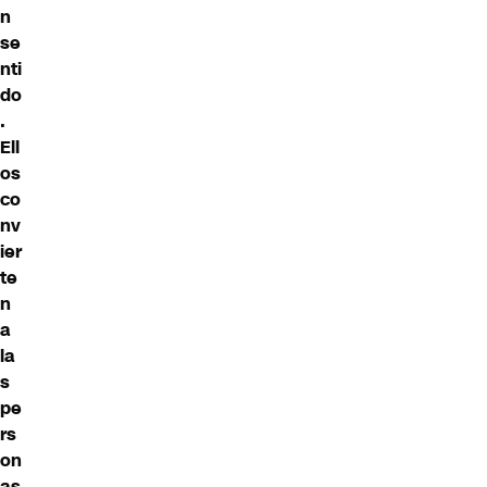
n
se
nti
do
.
Ell
os
co
nv
ier
te
n
a
la
s
pe
rs
on
as