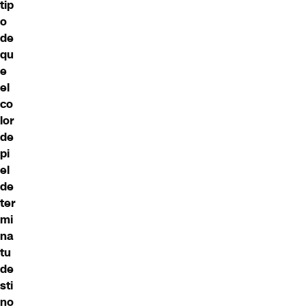
tip
o
de
qu
e
el
co
lor
de
pi
el
de
ter
mi
na
tu
de
sti
no