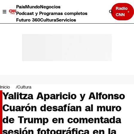
País
Mundo
Negocios
Radio
Podcast y Programas completos
CNN
Futuro 360
Cultura
Servicios
País
Mundo
Negocios
Inicio
Cultura
Yalitza Aparicio y Alfonso
Deportes
Programas completos
Cuarón desafían al muro
Cultura
Servicios
de Trump en comentada
Bits
CNN Data
sesión fotográfica en la
CNN tiempo