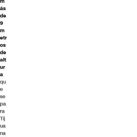
m
ás
de
9
m
etr
os
de
alt
ur
a
qu
e
se
pa
ra
Tij
ua
na