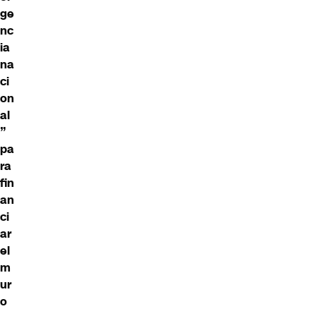
ge
nc
ia
na
ci
on
al
”
pa
ra
fin
an
ci
ar
el
m
ur
o