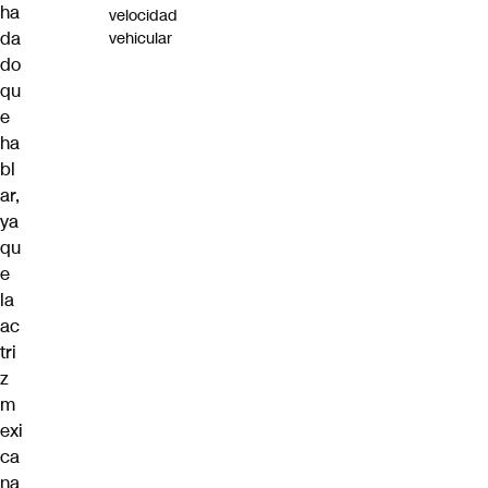
ha
velocidad
da
vehicular
do
qu
e
ha
bl
ar,
ya
qu
e
la
ac
tri
z
m
exi
ca
na