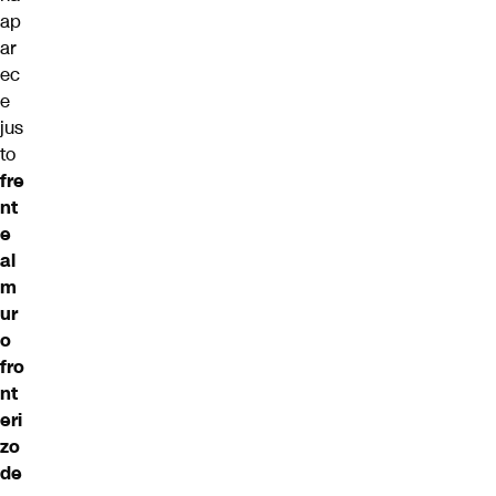
ap
ar
ec
e
jus
to
fre
nt
e
al
m
ur
o
fro
nt
eri
zo
de