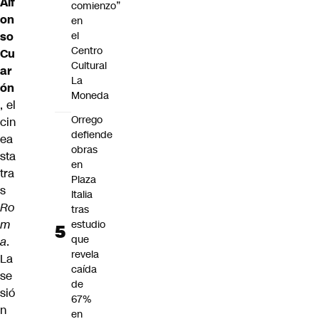
Alf
comienzo”
on
en
so
el
Centro
Cu
Cultural
ar
La
ón
Moneda
, el
Orrego
cin
defiende
ea
obras
sta
en
tra
Plaza
s
Italia
Ro
tras
m
estudio
que
a
.
revela
La
caída
se
de
sió
67%
n
en