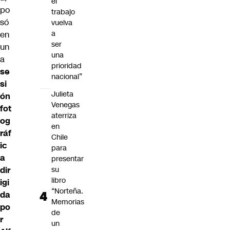
el
po
trabajo
só
vuelva
a
en
ser
un
una
a
prioridad
se
nacional”
si
Julieta
ón
Venegas
fot
aterriza
og
en
ráf
Chile
ic
para
a
presentar
dir
su
libro
igi
“Norteña.
da
Memorias
po
de
r
un