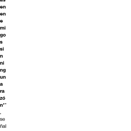
en
en
e
mi
go
s
si
n
ni
ng
un
a
ra
zó
n’
”
,
se
ñal