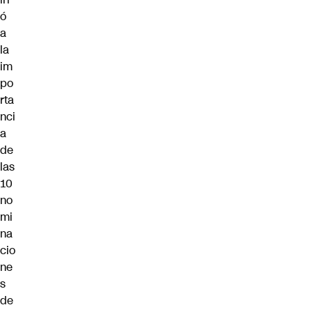
ó
a
la
im
po
rta
nci
a
de
las
10
no
mi
na
cio
ne
s
de