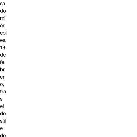
sa
do
mi
ér
col
es,
14
de
fe
br
er
o,
tra
s
el
de
sfil
e
de