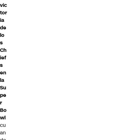
vic
tor
ia
de
lo
s
Ch
ief
s
en
la
Su
pe
r
Bo
wl
cu
an