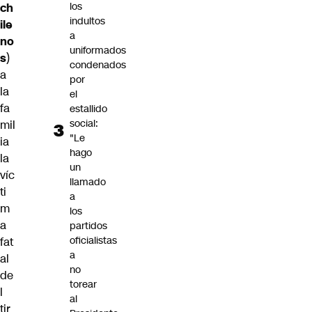
los
ch
indultos
ile
a
no
uniformados
s
)
condenados
a
por
la
el
fa
estallido
social:
mil
"Le
ia
hago
la
un
víc
llamado
ti
a
m
los
a
partidos
oficialistas
fat
a
al
no
de
torear
l
al
tir