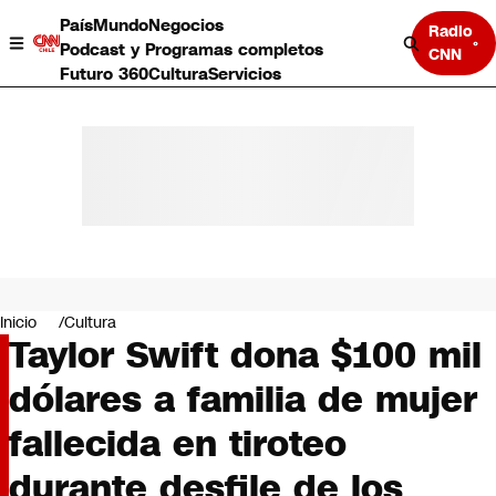
País
Mundo
Negocios
Radio
Podcast y Programas completos
CNN
Futuro 360
Cultura
Servicios
País
Mundo
Negocios
Inicio
Cultura
Taylor Swift dona $100 mil
Deportes
Programas completos
dólares a familia de mujer
Cultura
Servicios
fallecida en tiroteo
Bits
CNN Data
durante desfile de los
CNN tiempo