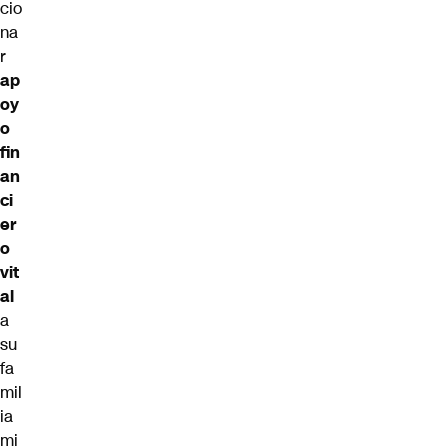
cio
na
r
ap
oy
o
fin
an
ci
er
o
vit
al
a
su
fa
mil
ia
mi