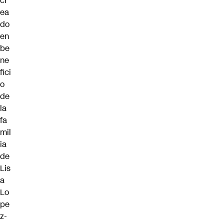
cr
ea
do
en
be
ne
fici
o
de
la
fa
mil
ia
de
Lis
a
Lo
pe
z-