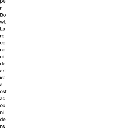
pe
r
Bo
wl
.
La
re
co
no
ci
da
art
ist
a
est
ad
ou
ni
de
ns