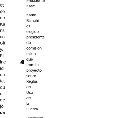
Presidente
ot
Kast"
eo
Karim
de
Bianchi
Ka
es
ns
elegido
as
presidente
de
Cit
comisión
y
.
mixta
El
que
inc
tramita
id
proyecto
en
sobre
te,
Reglas
de
qu
Uso
e
de
de
la
jó
Fuerza
un