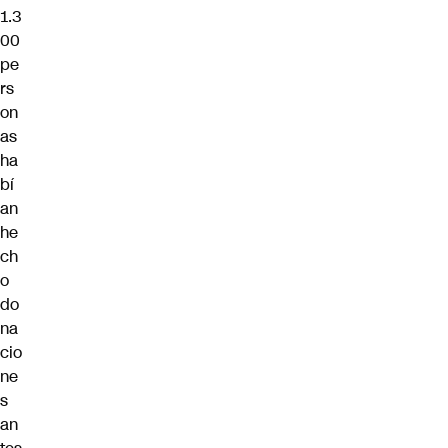
1.3
00
pe
rs
on
as
ha
bí
an
he
ch
o
do
na
cio
ne
s
an