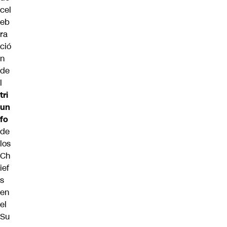
cel
eb
ra
ció
n
de
l
tri
un
fo
de
los
Ch
ief
s
en
el
Su