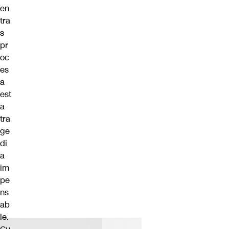
en
tra
s
pr
oc
es
a
est
a
tra
ge
di
a
im
pe
ns
ab
le.