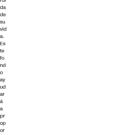
rdi
da
de
su
vid
a.
Es
te
fo
nd
o
ay
ud
ar
á
a
pr
op
or