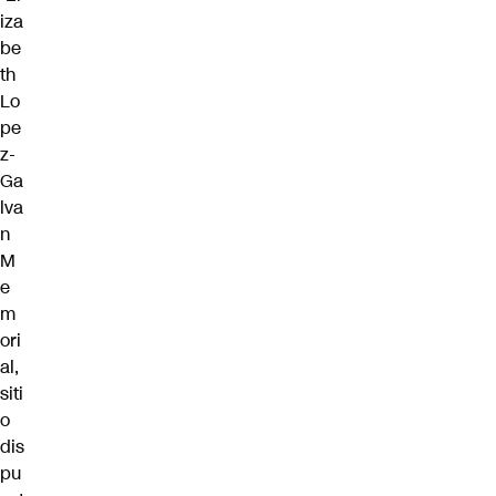
iza
be
th
Lo
pe
z-
Ga
lva
n
M
e
m
ori
al
,
siti
o
dis
pu