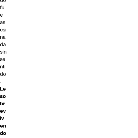
do
fu
e
as
esi
na
da
sin
se
nti
do
.
Le
so
br
ev
iv
en
do