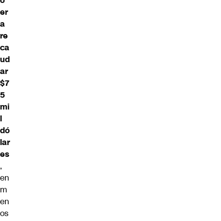
o
er
a
re
ca
ud
ar
$7
5
mi
l
dó
lar
es
,
en
m
en
os