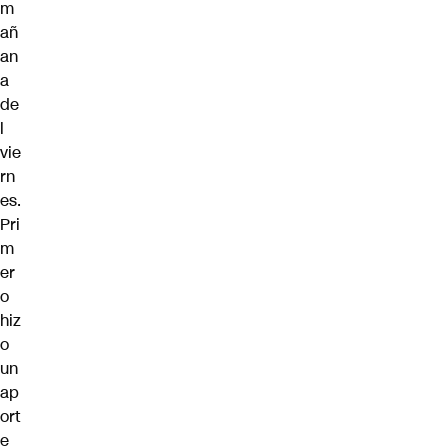
m
añ
an
a
de
l
vie
rn
es.
Pri
m
er
o
hiz
o
un
ap
ort
e