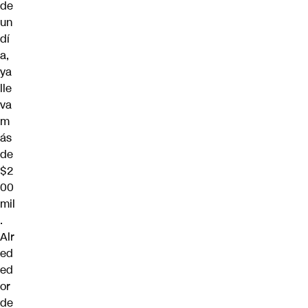
de
un
dí
a,
ya
lle
va
m
ás
de
$2
00
mil
.
Alr
ed
ed
or
de