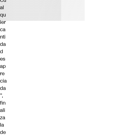
Cu
al
qu
ier
ca
nti
da
d
es
ap
re
cia
da
”,
fin
ali
za
la
de