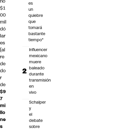
nó
es
$1
un
00
quiebre
que
mil
tomará
dó
bastante
lar
tiempo"
es
(al
Influencer
mexicano
re
muere
de
baleado
do
durante
r
transmisión
de
en
$9
vivo
7
Schalper
mi
y
llo
el
ne
debate
s
sobre