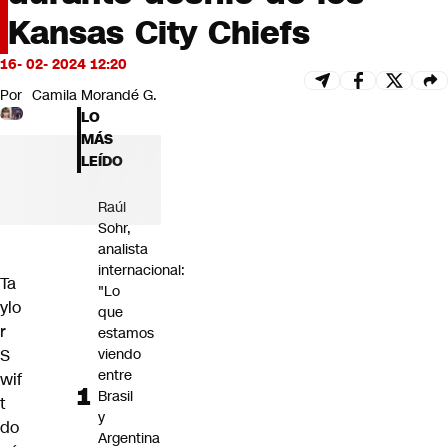
Futuro 360
Kansas City Chiefs
Opinión
16- 02- 2024 12:20
Por
Camila Morandé G.
LO
MÁS
LEÍDO
Raúl
Sohr,
analista
internacional:
Ta
"Lo
ylo
que
r
estamos
viendo
S
entre
wif
Brasil
t
y
do
Argentina