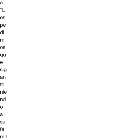
a.
“L
es
pe
di
m
os
qu
e
sig
an
te
nie
nd
o
a
su
fa
mil