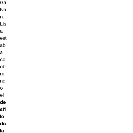
Ga
lva
n.
Lis
a
est
ab
a
cel
eb
ra
nd
o
el
de
sfi
le
de
la