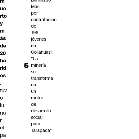
Biministro
m
Mas
ue
por
rto
contratación
y
de
m
196
ás
jóvenes
de
en
Collahuasi:
20
"La
he
minería
rid
se
os
transforma
,
en
tuv
un
o
motor
de
lu
desarrollo
ga
social
r
para
el
Tarapacá"
pa