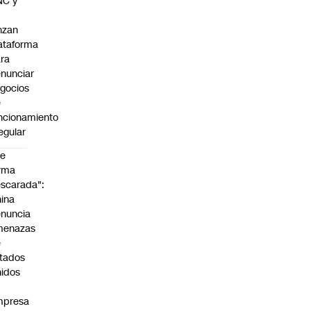
NC y
nzan
ataforma
ra
nunciar
gocios
e
ncionamiento
regular
De
rma
scarada":
ina
nuncia
menazas
e
tados
idos
mpresa