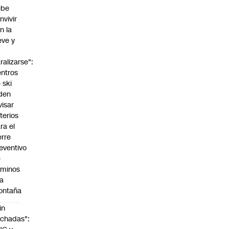
ebe
nvivir
n la
eve y
o
ralizarse":
ntros
 ski
den
visar
iterios
ra el
erre
eventivo
e
aminos
la
ontaña
in
chadas":