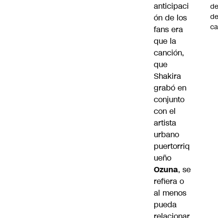
anticipaci
de
d
ón de los
ca
fans era
que la
canción,
que
Shakira
grabó en
conjunto
con el
artista
urbano
puertorriq
ueño
Ozuna
, se
refiera o
al menos
pueda
relacionar