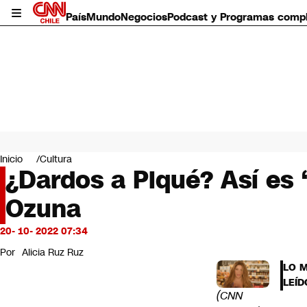
País
Mundo
Negocios
Podcast y Programas comp
País
Mundo
Inicio
Cultura
Negocios
¿Dardos a Piqué? Así es 
Deportes
Ozuna
Programas completos
Cultura
Servicios
20- 10- 2022 07:34
Bits
Por
Alicia Ruz Ruz
CNN Data
LO 
CNN tiempo
LEÍD
Futuro 360
(CNN
Opinión