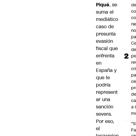
Piqué
, se
d
co
suma el
co
mediático
ni
caso de
n
presunta
pa
evasión
Ce
fiscal que
de
enfrenta
pi
re
en
cr
España y
pa
que le
ci
podría
pr
represent
d
ar una
c
sanción
a 
m
severa.
Por eso,
"S
el
Fa
lanzamien