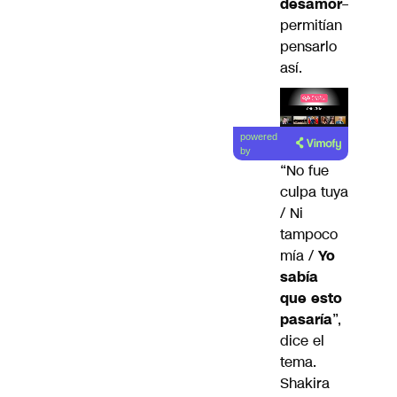
desamor
–
permitían
pensarlo
así.
Lea el
powered
artículo
by
“No fue
culpa tuya
/ Ni
tampoco
mía /
Yo
sabía
que esto
pasaría
”,
dice el
tema.
Shakira