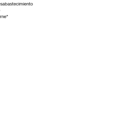
sabastecimiento
e
rne"