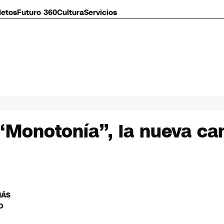
letos
Futuro 360
Cultura
Servicios
“Monotonía”, la nueva ca
MÁS
O