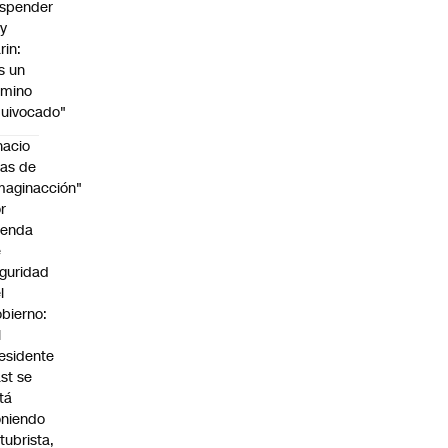
spender
y
rin:
s un
amino
uivocado"
nacio
as de
maginacción"
r
genda
e
guridad
l
bierno:
l
esidente
st se
tá
niendo
tubrista,