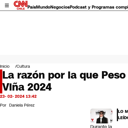
País
Mundo
Negocios
Podcast y Programas comp
País
Mundo
Inicio
Cultura
Negocios
La razón por la que Peso
Deportes
Viña 2024
Programas completos
Cultura
Servicios
23- 02- 2024 13:42
Bits
Por
Daniela Pérez
CNN Data
LO 
CNN tiempo
LEÍD
Futuro 360
Durante la
Opinión