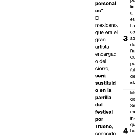
p
personal
li
es
“.
a
El
es
mexicano,
L
que era el
co
ad
gran
d
artista
Ru
encargad
C
o del
po
cierre,
fu
será
de
sustituid
is
o en la
M
parrilla
de
del
S
festival
re
in
por
q
Trueno
,
b
conocido