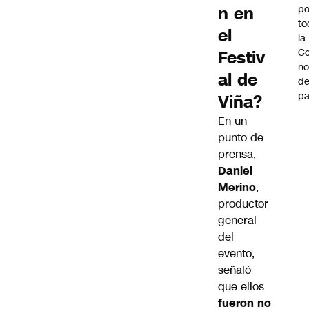
n en
po
to
el
la
Co
Festiv
n
al de
de
pa
Viña?
En un
punto de
prensa,
Daniel
Merino
,
productor
general
del
evento,
señaló
que ellos
fueron no