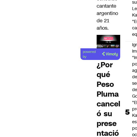
su
cantante
Le
argentino
Ka
de 21
"E
años.
c
eq
Ig
Lea el
Im
powered
artículo
"I
by
¿Por
po
a
qué
d
Peso
se
de
Pluma
Go
cancel
"E
pr
ó su
Ka
prese
es
po
ntació
oc