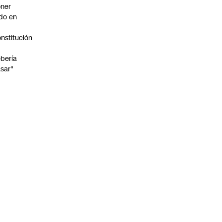
ner
do en
nstitución
o
bería
sar"