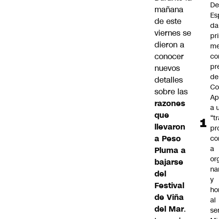
De
mañana
Es
de este
da
viernes se
pr
dieron a
me
conocer
c
pr
nuevos
de
detalles
Co
sobre las
Ap
razones
a 
que
“t
llevaron
pr
a
Peso
co
a
Pluma
a
or
bajarse
na
del
y
Festival
ho
de Viña
al
del Mar
.
se