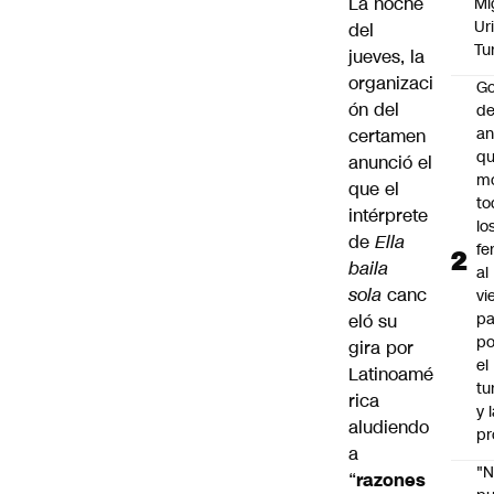
La noche
Mi
Ur
del
Tu
jueves, la
organizaci
Go
ón del
de
an
certamen
q
anunció el
m
que el
to
intérprete
lo
de
Ella
fe
baila
al
sola
canc
vi
pa
eló su
po
gira por
el
Latinoamé
tu
rica
y 
aludiendo
pr
a
"
“
razones