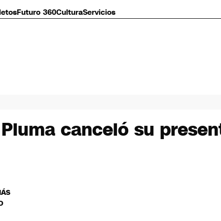
letos
Futuro 360
Cultura
Servicios
 Pluma canceló su present
MÁS
O