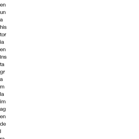
en
un
a
his
tor
ia
en
Ins
ta
gr
a
m
la
im
ag
en
de
l
ra