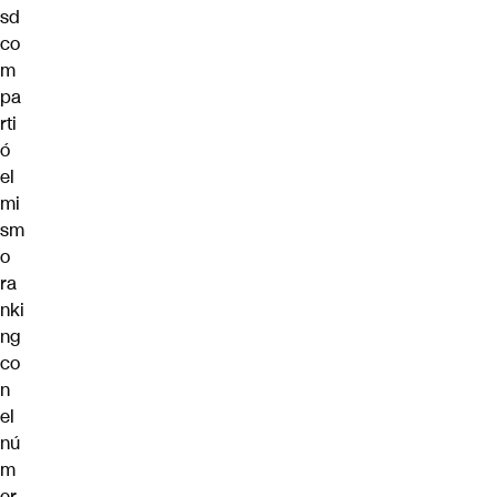
sd
co
m
pa
rti
ó
el
mi
sm
o
ra
nki
ng
co
n
el
nú
m
er