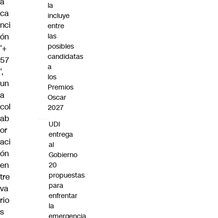
a
la
ca
incluye
nci
entre
ón
las
posibles
‘+
candidatas
57
a
’,
los
un
Premios
a
Oscar
col
2027
ab
UDI
or
entrega
aci
al
ón
Gobierno
en
20
propuestas
tre
para
va
enfrentar
rio
la
s
emergencia