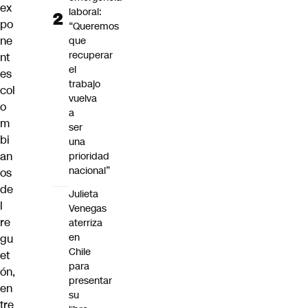
ex
laboral:
po
“Queremos
ne
que
recuperar
nt
el
es
trabajo
col
vuelva
o
a
m
ser
bi
una
an
prioridad
nacional”
os
de
Julieta
l
Venegas
re
aterriza
en
gu
Chile
et
para
ón,
presentar
en
su
tre