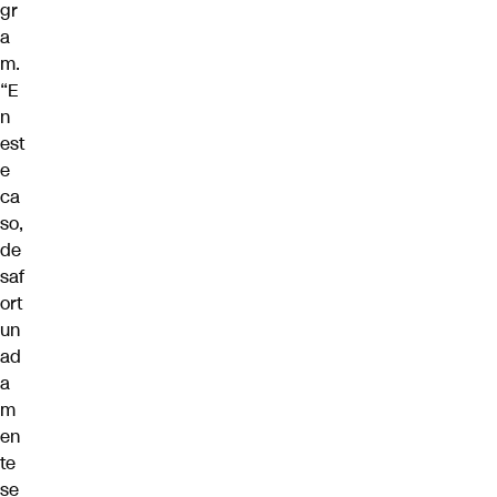
gr
a
m.
“E
n
est
e
ca
so,
de
saf
ort
un
ad
a
m
en
te
se