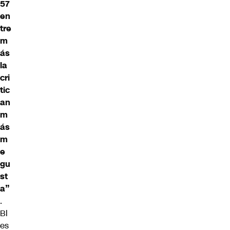
57
en
tre
m
ás
la
cri
tic
an
m
ás
m
e
gu
st
a”
.
Bl
es