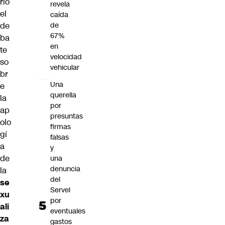
rió
revela
el
caída
de
de
67%
ba
en
te
velocidad
so
vehicular
br
Una
e
querella
la
por
ap
presuntas
olo
firmas
gí
falsas
a
y
de
una
denuncia
la
del
se
Servel
xu
por
ali
eventuales
za
gastos