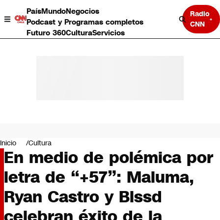
País
Mundo
Negocios
Radio
Podcast y Programas completos
CNN
Futuro 360
Cultura
Servicios
País
Mundo
Negocios
Inicio
Cultura
En medio de polémica por
Deportes
Programas completos
letra de “+57”: Maluma,
Cultura
Servicios
Ryan Castro y Blssd
Bits
CNN Data
celebran éxito de la
CNN tiempo