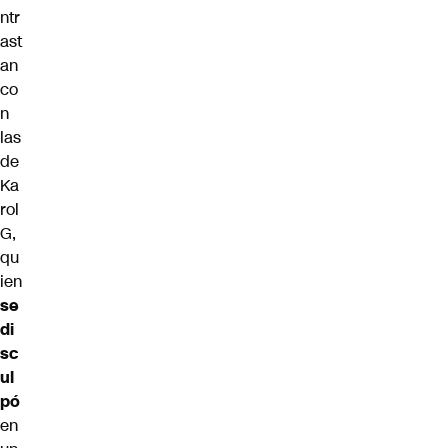
ntr
ast
an
co
n
las
de
Ka
rol
G,
qu
ien
se
di
sc
ul
pó
en