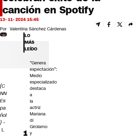
Futuro 360
canción en Spotify
Opinión
13- 11- 2024 15:45
Por
Valentina Sánchez Cárdenas
LO
MÁS
LEÍDO
“Genera
expectación”:
Medio
especializado
(C
destaca
NN
a
Es
la
pa
actriz
Mariana
ñol
di
)
–
Girolamo
L
y