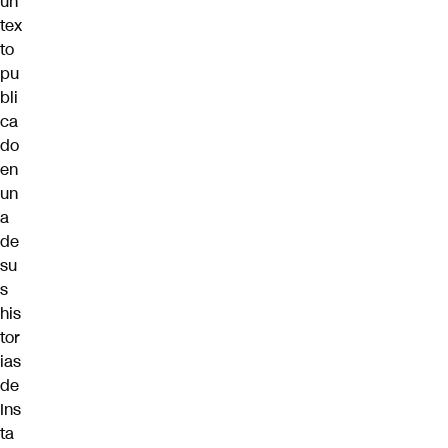
un
tex
to
pu
bli
ca
do
en
un
a
de
su
s
his
tor
ias
de
Ins
ta