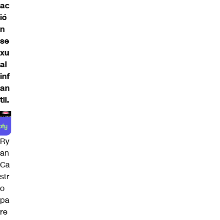
ac
ió
n
se
xu
al
inf
an
til.
Ry
an
Ca
str
o
pa
re