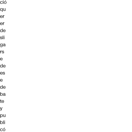
ció
qu
er
er
de
sli
ga
rs
e
de
es
e
de
ba
te
y
pu
bli
có