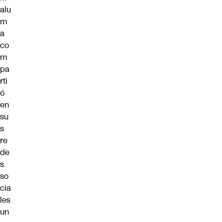
alu
m
a
co
m
pa
rti
ó
en
su
s
re
de
s
so
cia
les
un