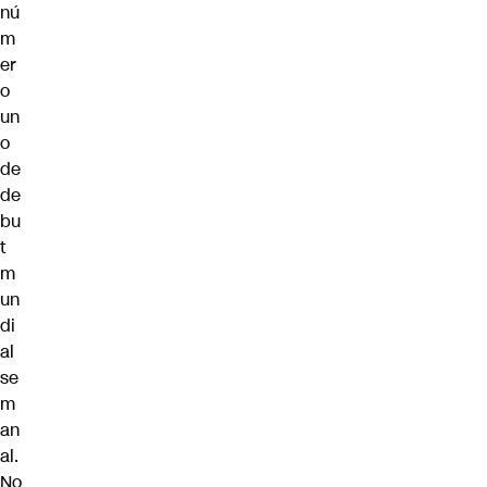
nú
m
er
o
un
o
de
de
bu
t
m
un
di
al
se
m
an
al.
No