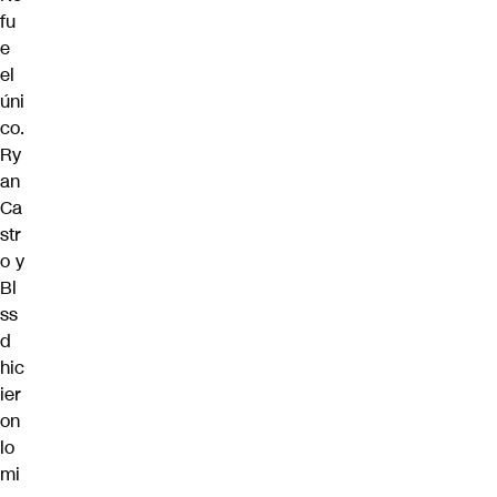
fu
e
el
úni
co.
Ry
an
Ca
str
o y
Bl
ss
d
hic
ier
on
lo
mi