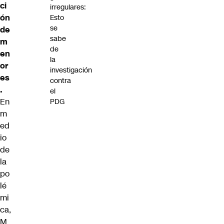
ci
irregulares:
ón
Esto
se
de
sabe
m
de
en
la
or
investigación
es
contra
.
el
En
PDG
m
ed
io
de
la
po
lé
mi
ca,
M