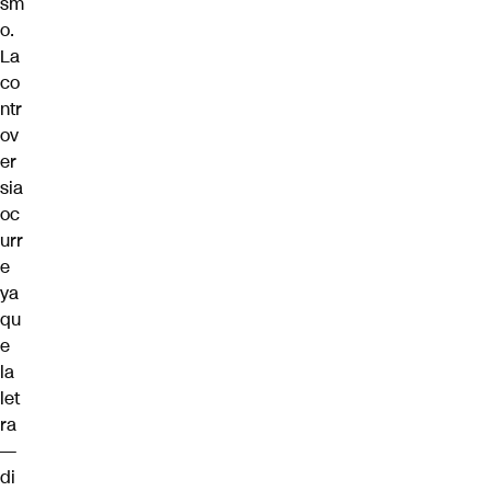
sm
o.
La
co
ntr
ov
er
sia
oc
urr
e
ya
qu
e
la
let
ra
—
di