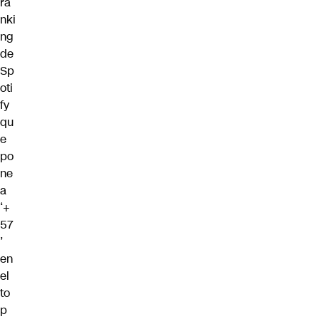
ra
nki
ng
de
Sp
oti
fy
qu
e
po
ne
a
‘+
57
’
en
el
to
p