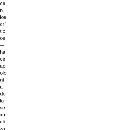
ce
n
los
crí
tic
os
—
ha
ce
ap
olo
gí
a
de
la
se
xu
ali
za