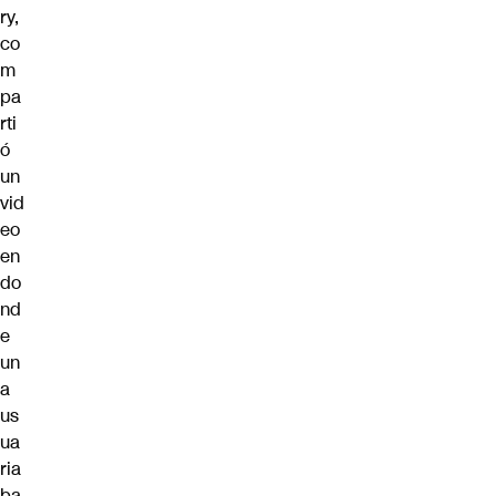
ry,
co
m
pa
rti
ó
un
vid
eo
en
do
nd
e
un
a
us
ua
ria
ba