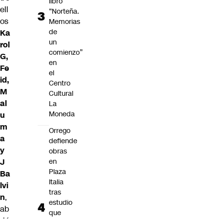
libro
ell
“Norteña.
os
Memorias
de
Ka
un
rol
comienzo”
G,
en
Fe
el
id,
Centro
M
Cultural
al
La
Moneda
u
m
Orrego
a
defiende
y
obras
J
en
Plaza
Ba
Italia
lvi
tras
n
,
estudio
ab
que