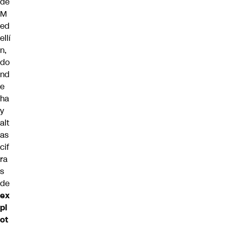
de
M
ed
ellí
n,
do
nd
e
ha
y
alt
as
cif
ra
s
de
ex
pl
ot