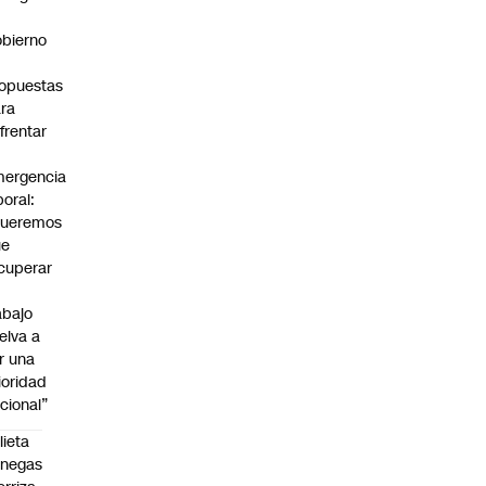
bierno
0
opuestas
ra
frentar
ergencia
boral:
Queremos
ue
cuperar
abajo
elva a
r una
ioridad
cional”
lieta
enegas