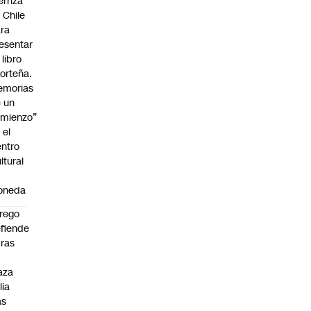
erriza
 Chile
ra
esentar
 libro
orteña.
emorias
 un
mienzo”
 el
ntro
ltural
a
oneda
rego
fiende
ras
n
aza
lia
as