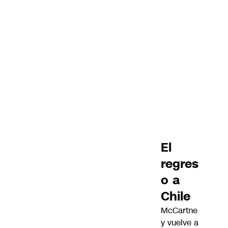
El
regres
o a
Chile
McCartne
y vuelve a