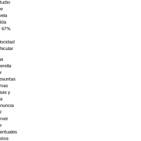
tudio
ue
vela
ída
e 67%
n
locidad
hicular
na
erella
r
esuntas
rmas
lsas y
na
nuncia
l
rvel
r
entuales
stos