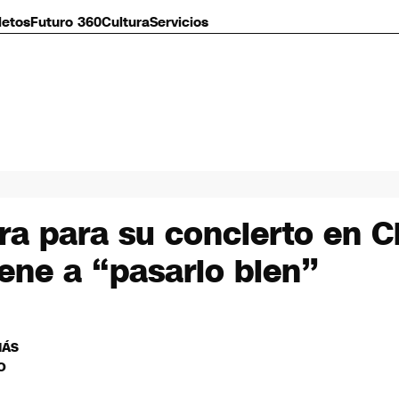
letos
Futuro 360
Cultura
Servicios
a para su concierto en C
ene a “pasarlo bien”
MÁS
O