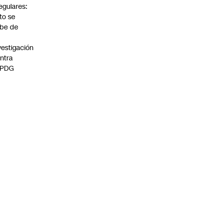
regulares:
to se
be de
vestigación
ntra
 PDG