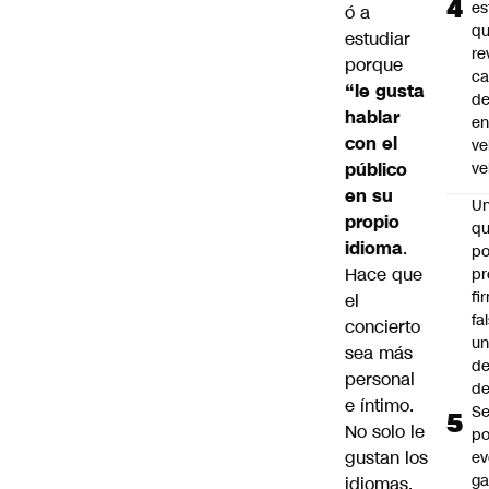
es
ó a
q
estudiar
re
porque
ca
“le gusta
d
hablar
e
con el
ve
público
ve
en su
U
propio
qu
idioma
.
po
Hace que
pr
fi
el
fa
concierto
u
sea más
de
personal
de
e íntimo.
Se
No solo le
po
gustan los
ev
ga
idiomas,