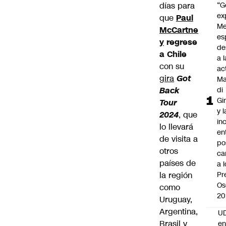
días para
“G
ex
que
Paul
Me
McCartne
es
y
regrese
de
a Chile
a l
con su
ac
gira
Got
Ma
Back
di
Gi
Tour
y l
2024
, que
in
lo llevará
en
de visita a
po
otros
ca
países de
a 
la región
Pr
Os
como
20
Uruguay,
Argentina,
UD
Brasil y
en