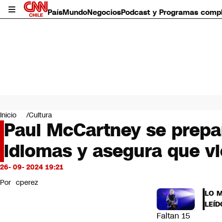
País
Mundo
Negocios
Podcast y Programas comp
País
Mundo
Inicio
Cultura
Negocios
Paul McCartney se prepar
Deportes
idiomas y asegura que vi
Programas completos
Cultura
Servicios
26- 09- 2024 19:21
Bits
Por
cperez
CNN Data
LO 
CNN tiempo
LEÍD
Futuro 360
Faltan 15
Opinión