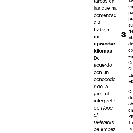
at
tareas en
en
las que ha
pa
comenzad
pr
o a
su
trabajar
“N
es
M
aprender
de
co
idiomas.
en
De
Ce
acuerdo
Cu
con un
L
conocedo
M
r de la
Or
gira, el
de
intérprete
ob
de
Hope
e
of
Pl
Deliveran
Ita
ce
empez
tr