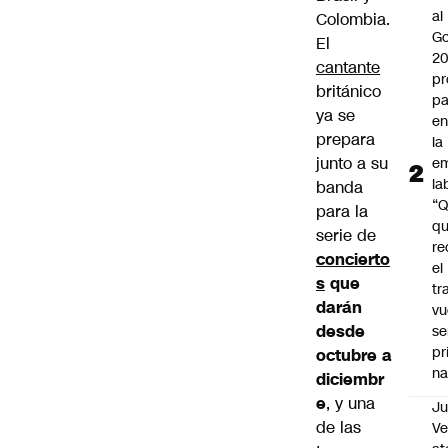
al
Colombia.
Go
El
2
cantante
pr
británico
pa
ya se
en
prepara
la
junto a su
em
la
banda
“
para la
q
serie de
re
concierto
el
s
que
tr
darán
vu
desde
se
pr
octubre a
na
diciembr
e
, y una
Ju
de las
V