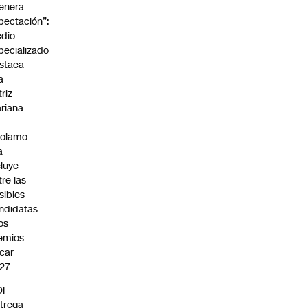
enera
pectación”:
dio
pecializado
staca
a
triz
riana
rolamo
a
cluye
tre las
sibles
ndidatas
los
emios
car
27
I
trega