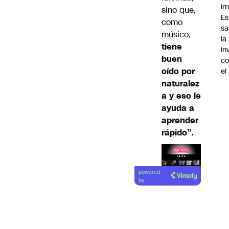
ir
sino que,
Es
como
sa
músico,
la
tiene
in
buen
co
oído por
el
naturalez
a y eso le
ayuda a
aprender
rápido”.
Lea el
powered
artículo
by