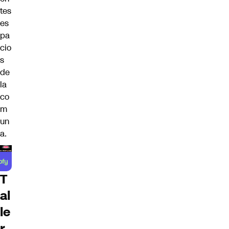
tes
es
pa
cio
s
de
la
co
m
un
a.
T
al
le
r