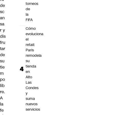
torneos
de
de
sc
la
an
FIFA
sa
Cómo
r y
evoluciona
dis
el
fru
retail:
tar
Paris
de
remodela
su
su
tienda
tie
en
m
Alto
po
Las
lib
Condes
re.
y
A
suma
la
nuevos
servicios
fe