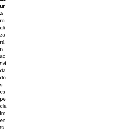
ur
a
re
ali
za
rá
n
ac
tivi
da
de
s
es
pe
cia
lm
en
te