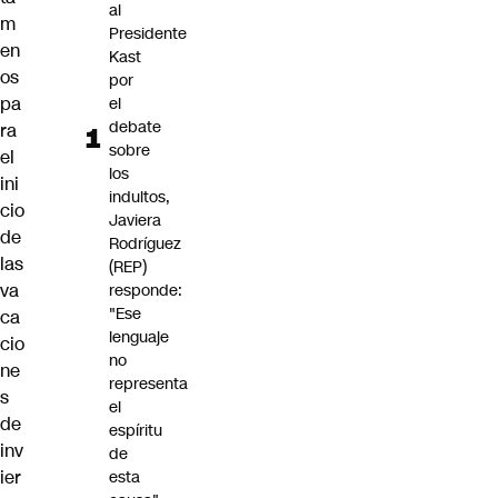
al
m
Presidente
en
Kast
os
por
pa
el
debate
ra
sobre
el
los
ini
indultos,
cio
Javiera
de
Rodríguez
las
(REP)
va
responde:
"Ese
ca
lenguaje
cio
no
ne
representa
s
el
de
espíritu
inv
de
ier
esta