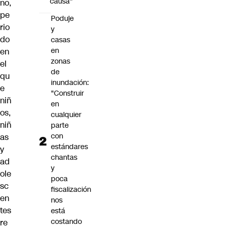
causa"
no,
pe
Poduje
rio
y
do
casas
en
en
zonas
el
de
qu
inundación:
e
"Construir
niñ
en
os,
cualquier
niñ
parte
con
as
estándares
y
chantas
ad
y
ole
poca
sc
fiscalización
en
nos
tes
está
costando
re