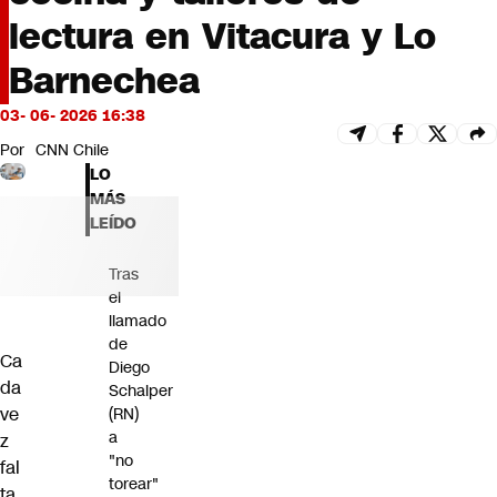
Futuro 360
lectura en Vitacura y Lo
Opinión
Barnechea
03- 06- 2026 16:38
Por
CNN Chile
LO
MÁS
LEÍDO
Tras
el
llamado
de
Ca
Diego
da
Schalper
ve
(RN)
a
z
"no
fal
torear"
ta