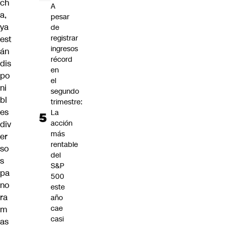
ch
A
a,
pesar
ya
de
registrar
est
ingresos
án
récord
dis
en
po
el
ni
segundo
bl
trimestre:
es
La
acción
div
más
er
rentable
so
del
s
S&P
pa
500
no
este
ra
año
cae
m
casi
as