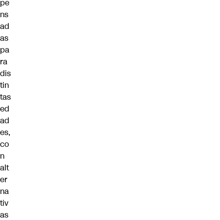
pe
ns
ad
as
pa
ra
dis
tin
tas
ed
ad
es,
co
n
alt
er
na
tiv
as