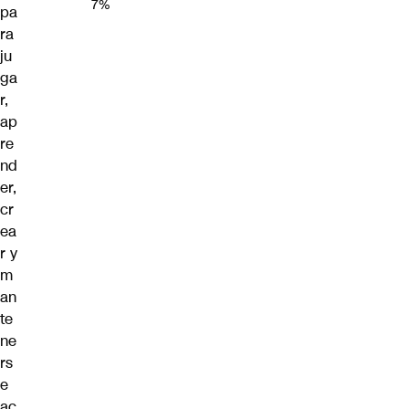
7%
pa
ra
ju
ga
r,
ap
re
nd
er,
cr
ea
r y
m
an
te
ne
rs
e
ac