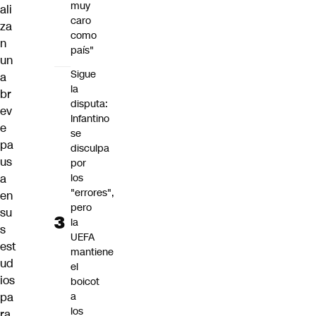
muy
ali
caro
za
como
n
país"
un
Sigue
a
la
br
disputa:
ev
Infantino
e
se
pa
disculpa
us
por
los
a
"errores",
en
pero
su
la
s
UEFA
est
mantiene
ud
el
ios
boicot
a
pa
los
ra