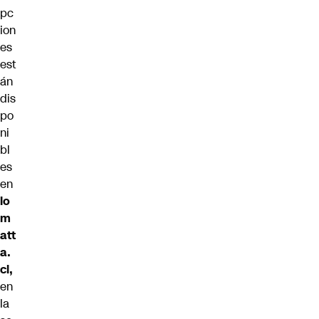
pc
ion
es
est
án
dis
po
ni
bl
es
en
lo
m
att
a.
cl
,
en
la