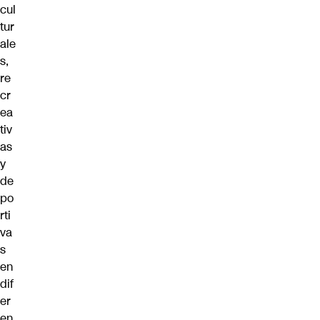
cul
tur
ale
s,
re
cr
ea
tiv
as
y
de
po
rti
va
s
en
dif
er
en