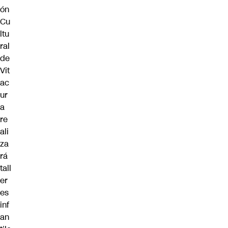
ón
Cu
ltu
ral
de
Vit
ac
ur
a
re
ali
za
rá
tall
er
es
inf
an