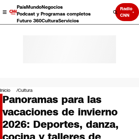
País
Mundo
Negocios
Radio
Podcast y Programas completos
CNN
Futuro 360
Cultura
Servicios
País
Mundo
Negocios
Inicio
Cultura
Panoramas para las
Deportes
Programas completos
vacaciones de invierno
Cultura
Servicios
2026: Deportes, danza,
Bits
CNN Data
cocina y talleres de
CNN tiempo