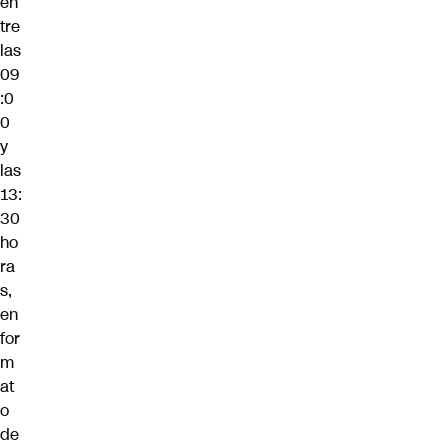
en
tre
las
09
:0
0
y
las
13:
30
ho
ra
s,
en
for
m
at
o
de