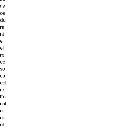
tiv
os
du
ra
nt
e
el
re
ce
so
es
col
ar.
En
est
e
co
nt