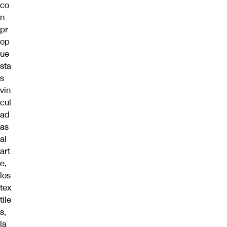
co
n
pr
op
ue
sta
s
vin
cul
ad
as
al
art
e,
los
tex
tile
s,
la