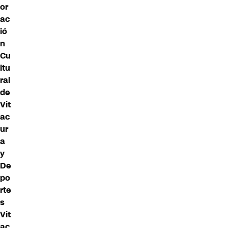
or
ac
ió
n
Cu
ltu
ral
de
Vit
ac
ur
a
y
De
po
rte
s
Vit
ac