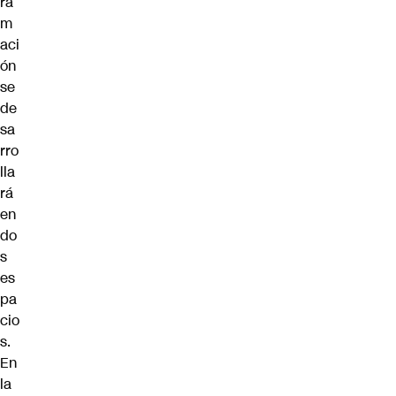
ra
m
aci
ón
se
de
sa
rro
lla
rá
en
do
s
es
pa
cio
s.
En
la