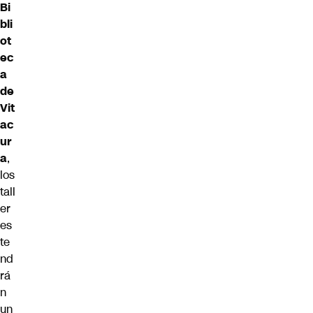
Bi
bli
ot
ec
a
de
Vit
ac
ur
a
,
los
tall
er
es
te
nd
rá
n
un