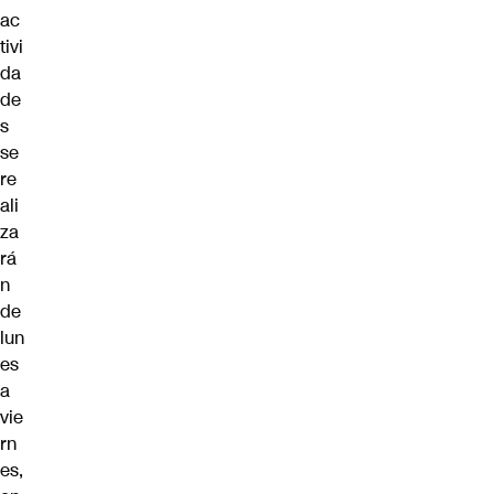
ac
tivi
da
de
s
se
re
ali
za
rá
n
de
lun
es
a
vie
rn
es,