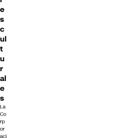
e
s
c
ul
t
u
r
al
e
s
La
Co
rp
or
aci