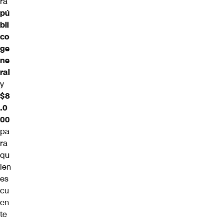
ra
pú
bli
co
ge
ne
ral
y
$8
.0
00
pa
ra
qu
ien
es
cu
en
te