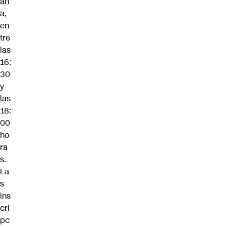
an
a,
en
tre
las
16:
30
y
las
18:
00
ho
ra
s.
La
s
ins
cri
pc