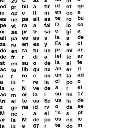
M
C
az
s
M
20
id
qu
ed
hil
a
fir
et
pr
en
e
io
e
It
m
eo
op
te
bu
es
pa
ali
as
ro
ue
D
sc
pe
ra
a
fal
lo
st
e
a
ci
pr
tr
sa
gí
as
la
de
ali
es
as
s
a
pa
Es
cl
za
en
es
y
e
ra
pr
ar
do
ta
tu
un
mi
en
iel
ar
de
r
di
a
te
fr
la
fe
st
su
o
de
al
en
an
ri
ac
lib
qu
nu
er
ta
un
ad
a
ro
e
nc
ta
r
ci
o
a
“
re
ia
po
la
a
el
la
N
ve
de
r
e
su
17
ac
or
la
l
he
m
us
de
tri
te
ca
Se
la
er
o
se
z
ña
íd
rv
da
ge
"s
pt
M
.
a
el
s
nc
os
ie
ar
M
de
po
en
ia
te
m
ia
e
67
r
do
la