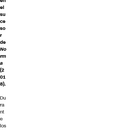
en
el
su
ce
so
r
de
No
rm
a
(2
01
8).
Du
ra
nt
e
los