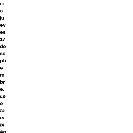
m
o
ju
ev
es
17
de
se
pti
e
m
br
e.
Le
e
ta
m
bi
én