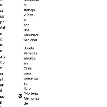
recuperar
m
el
trabajo
or
,
vuelva
su
a
pr
ser
óxi
una
m
prioridad
o
nacional”
te
Julieta
m
Venegas
a y
aterriza
qu
en
e
Chile
co
para
presentar
nt
su
ar
libro
á
“Norteña.
co
Memorias
n
de