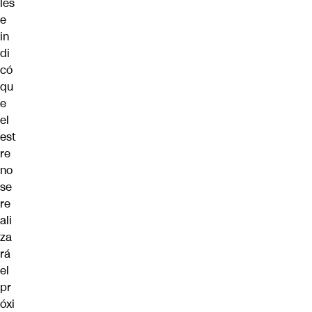
les
e
in
di
có
qu
e
el
est
re
no
se
re
ali
za
rá
el
pr
óxi