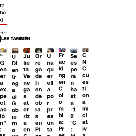
m
be
d
LEE TAMBIÉN
Fr
C
“
Ju
Or
U
Se
U
ac
N
G
lie
re
na
es
DI
ki
C
en
ta
go
qu
pe
en
ng
cu
er
Ve
de
er
ra
tr
en
es
a
ne
fi
ell
n
eg
C
ti
ex
ga
en
a
ha
a
ol
on
pe
s
de
po
st
al
o
a
ct
at
ob
r
a
G
m
ini
ac
er
ra
pr
-1
ob
bi
ci
ió
riz
s
es
2
ie
a:
at
n”
a
en
un
°C
rn
Pr
iv
:
en
Pl
ta
:
o
es
a