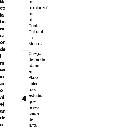
la
un
co
comienzo”
en
la
el
bo
Centro
ra
Cultural
ci
La
ón
Moneda
de
Orrego
l
defiende
m
obras
ex
en
ic
Plaza
an
Italia
tras
o
estudio
Al
que
ej
revela
an
caída
dr
de
o
67%