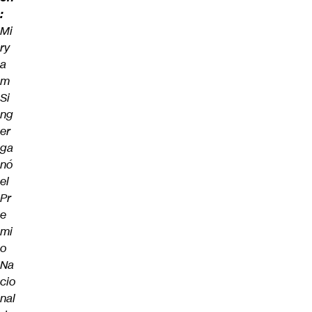
:
Mi
ry
a
m
Si
ng
er
ga
nó
el
Pr
e
mi
o
Na
cio
nal