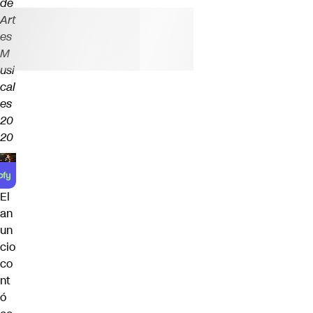
de
Art
es
M
usi
cal
es
20
20
El
an
un
cio
co
nt
ó