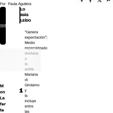
Por
Paula Aguilera
Futuro 360
LO
Opinión
MÁS
LEÍDO
“Genera
expectación”:
Medio
especializado
destaca
a
la
actriz
Mariana
di
Girolamo
M
y
on
la
La
incluye
fer
entre
te
las