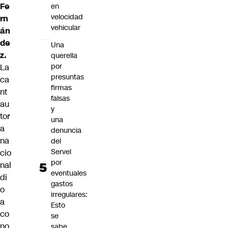
Fe
en
velocidad
rn
vehicular
án
de
Una
z.
querella
por
La
presuntas
ca
firmas
nt
falsas
au
y
tor
una
a
denuncia
na
del
Servel
cio
por
nal
eventuales
di
gastos
o
irregulares:
a
Esto
co
se
no
sabe