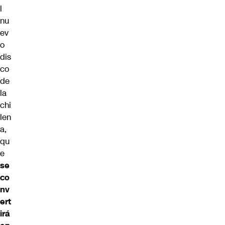
l
nu
ev
o
dis
co
de
la
chi
len
a,
qu
e
se
co
nv
ert
irá