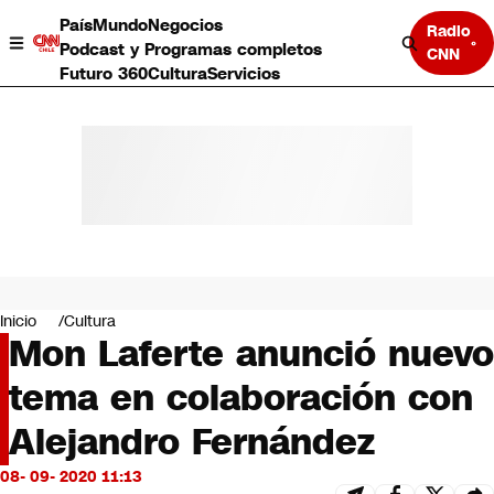
País
Mundo
Negocios
Radio
Podcast y Programas completos
CNN
Futuro 360
Cultura
Servicios
País
Mundo
Negocios
Inicio
Cultura
Mon Laferte anunció nuevo
Deportes
Programas completos
tema en colaboración con
Cultura
Servicios
Alejandro Fernández
Bits
CNN Data
08- 09- 2020 11:13
CNN tiempo