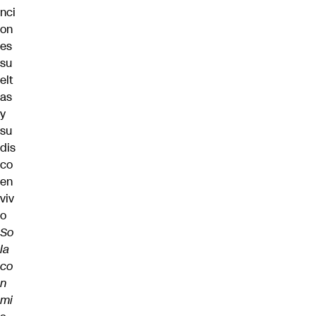
nci
on
es
su
elt
as
y
su
dis
co
en
viv
o
So
la
co
n
mi