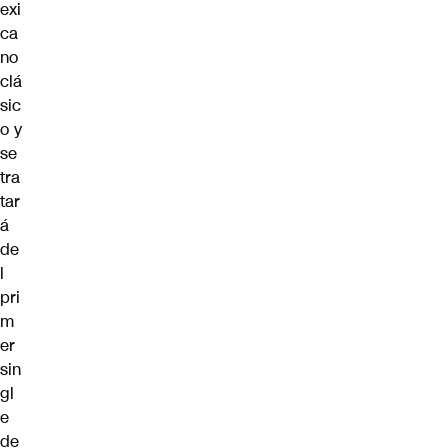
exi
ca
no
clá
sic
o y
se
tra
tar
á
de
l
pri
m
er
sin
gl
e
de